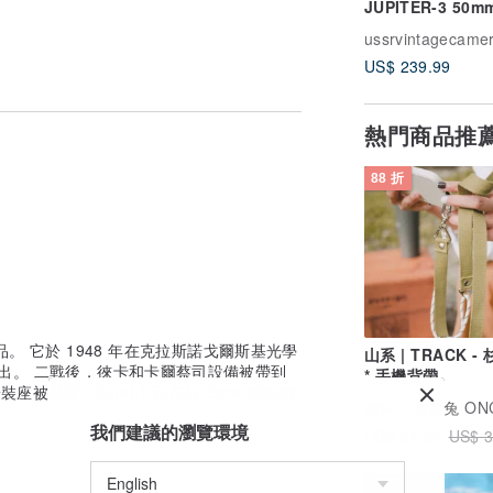
JUPITER-3 50mm
鏡頭，適用於 M39
ussrvintagecame
ZORKI 徠卡螺牙
US$ 239.99
(LTM)
熱門商品推
88 折
郵件包裹收到物品（或對於重物品，通過掛號
可能需要兩週時間月。
，但運輸金屬 35mm 相機的費用可能超過
在運送到您家的長途途中保護您的物品。
此您將有機會避免在您的國家繳納額外稅
 的仿製品。 它於 1948 年在克拉斯諾戈爾斯基光學
山系 | TRACK -
納稅，這不是我們的問題，抱歉。
上推出。 二戰後，徠卡和卡爾蔡司設備被帶到
* 手機背帶
斯境內跟踪我們的包裹，然後您可以在您所
被保留，Zorki-1 和任何 Zorki 測距儀
號碼，請詢問我。
廣告
鹿角兔 ONCE UPON A
我們建議的瀏覽環境
US$ 34.50
US$ 3
免運