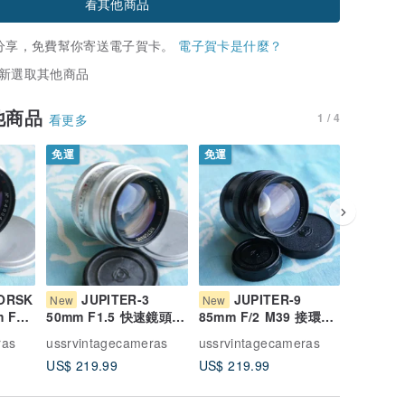
看其他商品
分享，免費幫你寄送電子賀卡。
電子賀卡是什麼？
新選取其他商品
他商品
1 / 4
看更多
免運
免運
免運
ORSK
JUPITER-3
JUPITER-9
JU
New
New
New
 F1.5
50mm F1.5 快速鏡頭
85mm F/2 M39 接環
50mm 
 FED
適用於 M39 FED
(適用 Fed, Zorki,
適用於 M
ras
ussrvintagecameras
ussrvintagecameras
ussrvint
接環
ZORKI LEICA 螺牙接環
Leica)
ZORKI
US$ 219.99
US$ 219.99
US$ 249
(LTM) 相機
(LTM) 