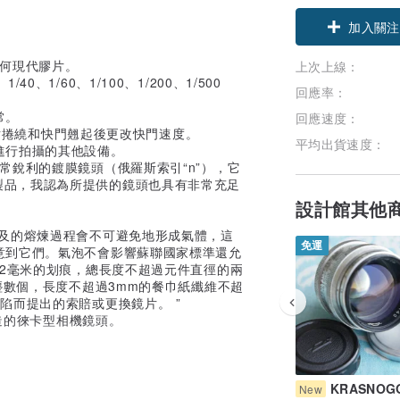
加入關注
任何現代膠片。
上次上線：
40、1/60、1/100、1/200、1/500
回應率：
常。
回應速度：
膠片捲繞和快門翹起後更改快門速度。
平均出貨速度：
進行拍攝的其他設備。
22”是一款非常銳利的鍍膜鏡頭（俄羅斯索引“n”），它
）的複製品，我認為所提供的鏡頭也具有非常充足
設計館其他
涉及的熔煉過程會不可避免地形成氣體，這
免運
意到它們。氣泡不會影響蘇聯國家標準還允
02毫米的划痕，總長度不超過元件直徑的兩
塵數個，長度不超過3mm的餐巾紙纖維不超
陷而提出的索賠或更換鏡片。 ”
製造的徠卡型相機鏡頭。
KRASNOG
New