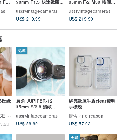
 F1.5
50mm F1.5 快速鏡頭
85mm F/2 M39 接環
50mm 
 FED
適用於 M39 FED
(適用 Fed, Zorki,
適用於 M
ras
ussrvintagecameras
ussrvintagecameras
ussrvint
接環
ZORKI LEICA 螺牙接環
Leica)
ZORKI
US$ 219.99
US$ 219.99
US$ 249
(LTM) 相機
(LTM) 
薦
免運
 杉丘綠
廣角 JUPITER-12
經典款犀牛盾clear透明
35mm F/2.8 鏡頭，適
手機殼
用於 KIEV 和 CONTAX
 TIME
ussrvintagecameras
廣告
no reason
測距相機
US$ 59.99
US$ 57.02
9.20
免運