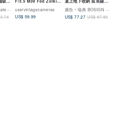
 磁吸防
F/3.5 M39 Fed Zorki
桌上地下收納 延長線收
Leica Micro 4/3
納盒
e 數位精品
ussrvintagecameras
廣告
瑞典 BOSIGN Stockholm 家居用品
US$ 59.99
US$ 77.27
3.74
US$ 87.80