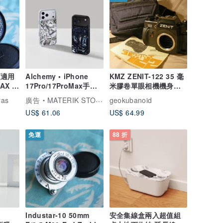
鏡頭適用
Alchemy • iPhone
KMZ ZENIT-122 35 毫
TAX 測
17Pro/17ProMax手機
米膠卷單眼相機機身帶
殼 MagSafe磁吸手機保
賓得 M42 鏡頭卡口俄羅
ras
廣告
MATERIK STORY
geokubanoid
護套
US$ 61.06
US$ 64.99
免運
88 折
Industar-10 50mm
安全集線盒兩入超值組