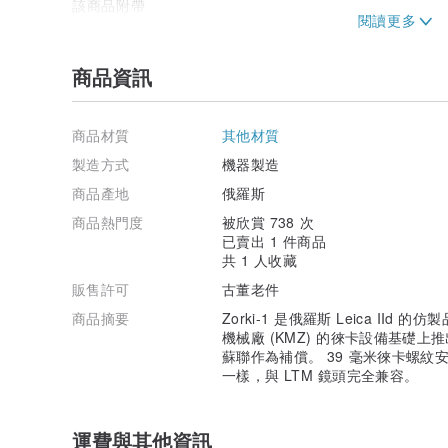
該商品附帶
相機
鏡頭“INDUSTAR 22”
商品資訊
鏡頭蓋
收線軸
原裝皮套（帶頸帶）
商品材質
其他材質
我們非常高興歡迎任何國際投標人！
製造方式
機器製造
我們在全球範圍內免費運送該商品！
商品產地
俄羅斯
收到您的付款後，物品將立即通過俄羅斯郵政服務發貨。
運送時間大多約為2-3 週，以帶有跟踪號碼的掛號航空
商品熱門度
被欣賞 738 次
和投保的航空郵件包裹），但有時（但不是很常見）最多
已賣出 1 件商品
如果您需要非常快速的運輸，這裡可以使用 DHL 和 UPS
共 1 人收藏
100 美元，因此很少使用這種運輸方式。
販售許可
古董老件
所有物品均包裝在堅固的紙箱中，內部採用柔軟材料，可
我們將所有包裹和包裹標記為“禮物”，海關價值較低，因
商品摘要
Zorki-1 是俄羅斯 Leica IId
款。然而，海關官員對此可以有自己的意見，並可以要求
機械廠 (KMZ) 的徠卡設備基礎
現在可以使用跟踪號碼，但大多數情況下我們只能在俄羅
蘇聯作為補償。 39 毫米徠卡螺紋安裝座
在國家/地區的國家郵政服務中查找它...如果您需要跟踪
一樣，與 LTM 鏡頭完全兼容。
抱歉，該商品不符合合併運輸/手續費的條件。
運費與其他資訊