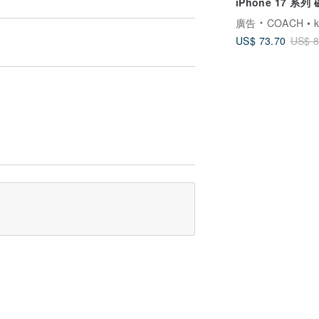
iPhone 17 系列
摔手機殼 皇室藍
廣告
COACH • kate spad
US$ 73.70
US$ 8