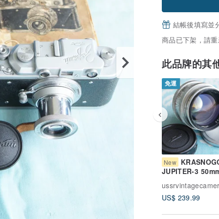
結帳後填寫並
商品已下架，請重
此品牌的其
免運
KRASNOG
New
JUPITER-3 50mm
鏡頭，適用於 M39
ussrvintagecame
ZORKI 徠卡螺牙
US$ 239.99
(LTM)