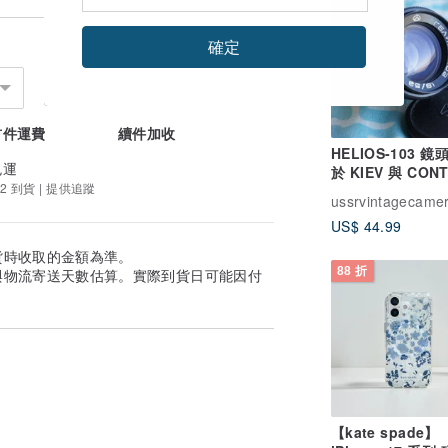
確定
首件運費
續件加收
HELIOS-103 
免運
於 KIEV 與 CON
2 到貨 | 提供追蹤
距儀相機
ussrvintagecame
US$ 44.99
貨時收取的金額為準。
88 折
與物流寄送天數估算。實際到貨日可能因付
【kate spade】