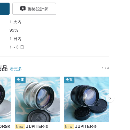
聯絡設計師
1 天內
95%
1 日內
1～3 日
商品
1 / 4
看更多
免運
免運
免運
ORSK
JUPITER-3
JUPITER-9
JU
New
New
New