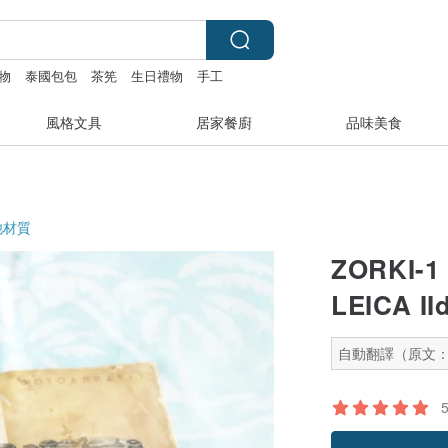
物
泰國包包
茶筅
生日禮物
手工
風格文具
居家餐廚
品味美食
他材質
ZORKI-
LEICA 
自動翻譯（原文