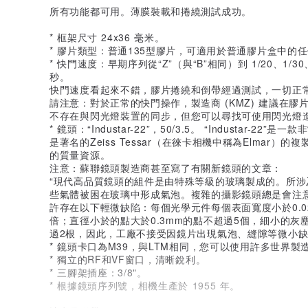
所有功能都可用。薄膜裝載和捲繞測試成功。
* 框架尺寸 24x36 毫米。
* 膠片類型：普通135型膠片，可適用於普通膠片盒中的
* 快門速度：早期序列從“Z”（與“B”相同）到 1/20、1/30、1/
秒。
快門速度看起來不錯，膠片捲繞和倒帶經過測試，一切正
請注意：對於正常的快門操作，製造商 (KMZ) 建議在
不存在與閃光燈裝置的同步，但您可以尋找可使用閃光燈
* 鏡頭：“Industar-22”，50/3.5。 “Industar-
是著名的Zeiss Tessar（在徠卡相機中稱為Elmar
的質量資源。
注意：蘇聯鏡頭製造商甚至寫了有關新鏡頭的文章：
“現代高品質鏡頭的組件是由特殊等級的玻璃製成的。所
些氣體被困在玻璃中形成氣泡。複雜的攝影鏡頭總是會注
許存在以下輕微缺陷：每個光學元件每個表面寬度小於0.
倍；直徑小於的點大於0.3mm的點不超過5個，細小的灰
過2根，因此，工廠不接受因鏡片出現氣泡、縫隙等微小缺
* 鏡頭卡口為M39，與LTM相同，您可以使用許多世界
* 獨立的RF和VF窗口，清晰銳利。
* 三腳架插座：3/8"。
* 根據鏡頭序列號，相機生產於 1955 年。