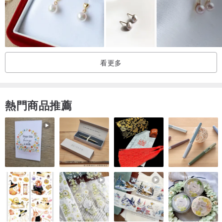
練子為鍍金項鍊，
項鍊鍊長約38cm,約鎖骨的位置，
看更多
而這次的設計中增加了約6cm的延長鏈，
可自由調整長度，增加配戴的便利與變化性。
熱門商品推薦
【商品資訊】：
金魚尺寸約：1cmX3.5cm
商品材質：樹酯材料、鍊子：銅鍍金鍊條
項鍊長度：38cm
延長鏈尺寸：6cm
※保養事項：
1.請誤大力擠壓與刮他。