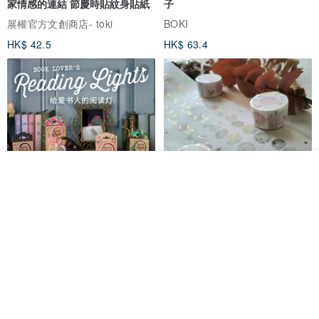
家情感的連結 節慶時貼紋身貼紙
子
展權官方文創商店- toki
BOKI
HK$ 42.5
HK$ 63.4
看其他商品
了解品牌
愛書人的閱讀書燈 閱讀小書燈禮
泡泡裡的世界5(日本和紙、 亮面
物學生文具英國 IF 文創進
PET)
英國IF文創官方旗艦店
仙女丸 Fairy Maru
HK$ 174.2
HK$ 99.7