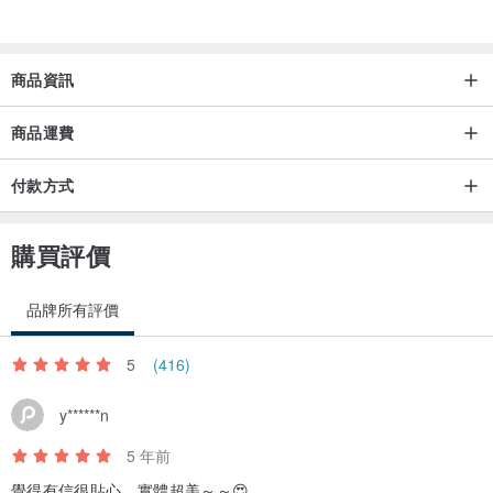
2.樹酯片上有髒污或指紋可用拭鏡布擦拭即可。
3.配戴時請勿泡澡，避免加速氧化。
4.配戴完後，請將飾品連同付贈的乾燥劑一起放入飾品收納盒內，可
商品資訊
延緩受潮與氧化，讓飾品保存能更長久。
商品運費
*【海外運送方式目前只提供「郵局 ─ 國際航空掛號」的形式寄送】
付款方式
造成不便，還請見諒喔~謝謝您~
購買評價
品牌所有評價
5
(416)
y******n
5 年前
覺得有信很貼心，實體超美～～😍