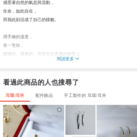
感受著自然的氣息與流動，
生命，如此自在，
而我此刻活成了自己的樣貌。
用手繪的溫度，
畫一隻貓，
慵懶的、優雅的、停留在你美麗的鎖骨上，
閱讀更多
迎接夏日的到來。
看過此商品的人也搜尋了
耳環/耳夾
配件飾品
手工製作的 耳環/耳夾
細細的用金屬色比點綴貓身上的花紋，
與用葉子形狀的金屬鍊，
增加項鍊的豐富性，
讓配戴起來，有更多的層次感與優雅氣息。