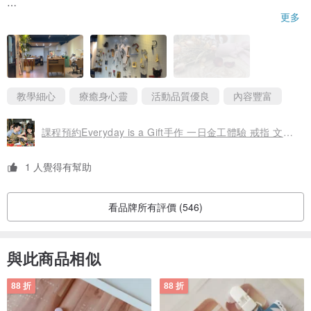
這次是第一次跟男朋友一起做對戒，很棒的金工體驗，過程中很有
更多
趣，學習到製作戒指的步驟，也可以自己選擇想要刻的字，10個字
以內，在體驗之前可以先討論好想要刻什麼字，到現場會比較快，
推薦給想做對戒或者其他飾品的人。
記得事先預約，提早安排好會確保一定有位子！下次還會想要再來
體驗做其他飾品～推推👍🏻👍🏻👍🏻👍🏻👍🏻
教學細心
療癒身心靈
活動品質優良
內容豐富
課程預約Everyday is a Gift手作 一日金工體驗 戒指 文化幣 情人
1 人覺得有幫助
看品牌所有評價 (546)
與此商品相似
88 折
88 折