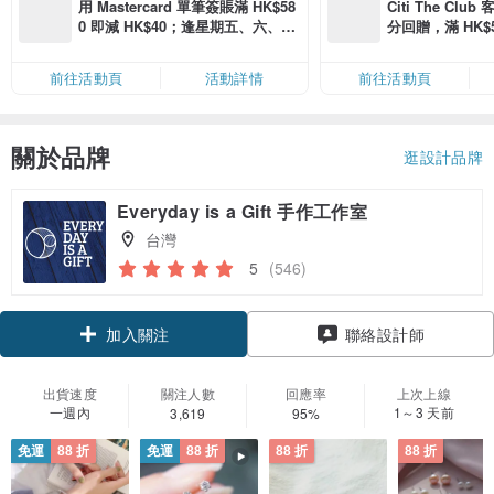
用 Mastercard 單筆簽賬滿 HK$58
Citi The Club
0 即減 HK$40；逢星期五、六、日
分回贈，滿 HK$580
滿 HK$880 即減 HK$80（名額有
Coins（名額
限，額滿即止，僅限「常用信用
前往活動頁
活動詳情
前往活動頁
卡」結帳）
關於品牌
逛設計品牌
Everyday is a Gift 手作工作室
台灣
5
(546)
加入關注
聯絡設計師
出貨速度
關注人數
回應率
上次上線
一週內
1～3 天前
3,619
95%
免運
88 折
免運
88 折
88 折
88 折