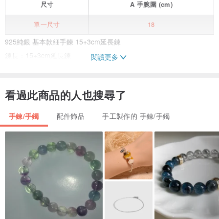
尺寸
A
手腕圍
(cm)
單一尺寸
18
925純銀 基本款細手鍊 15+3cm延長鍊
鍊長：15+3cm延長鍊
閱讀更多
商品未滿1,500.-元，附簡易包裝。如需提袋紙盒等請另外詢問。謝謝
看過此商品的人也搜尋了
您
手鍊/手鐲
配件飾品
手工製作的 手鍊/手鐲