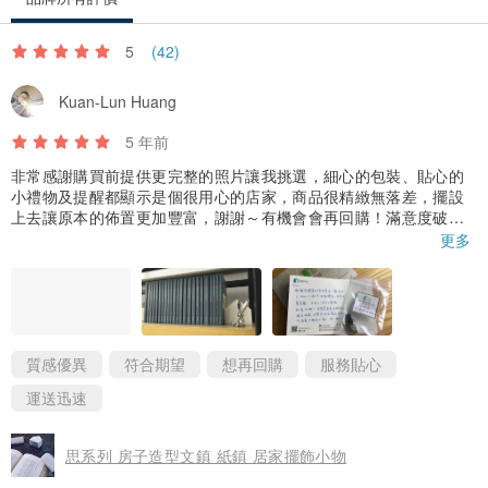
5
(42)
Kuan-Lun Huang
5 年前
非常感謝購買前提供更完整的照片讓我挑選，細心的包裝、貼心的
小禮物及提醒都顯示是個很用心的店家，商品很精緻無落差，擺設
上去讓原本的佈置更加豐富，謝謝～有機會會再回購！滿意度破
百！
更多
質感優異
符合期望
想再回購
服務貼心
運送迅速
思系列 房子造型文鎮 紙鎮 居家擺飾小物