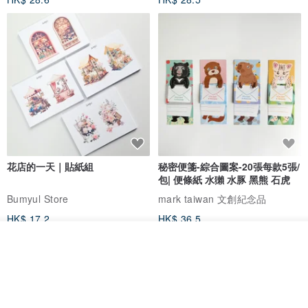
花店的一天｜貼紙組
秘密便箋-綜合圖案-20張每款5張/
包| 便條紙 水獺 水豚 黑熊 石虎
Bumyul Store
mark taiwan 文創紀念品
HK$ 17.2
HK$ 36.5
我要排隊
了解品牌