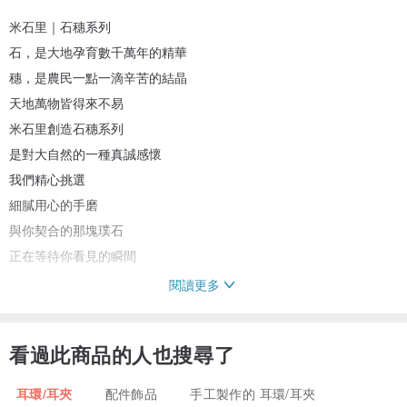
米石里｜石穗系列
石，是大地孕育數千萬年的精華
穗，是農民一點一滴辛苦的結晶
天地萬物皆得來不易
米石里創造石穗系列
是對大自然的一種真誠感懷
我們精心挑選
細膩用心的手磨
與你契合的那塊璞石
正在等待你看見的瞬間
閱讀更多
📌天然原石皆有自然紋理與色澤，每顆大小亦不會一模一樣，完美主
看過此商品的人也搜尋了
義者或介意者請勿下單。
📌商品照片因拍攝光線或螢幕設定不同，會有些差異，因個人觀感的
耳環/耳夾
配件飾品
手工製作的 耳環/耳夾