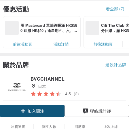
優惠活動
看全部 (7)
用 Mastercard 單筆簽賬滿 HK$58
Citi The Club
0 即減 HK$40；逢星期五、六、日
分回贈，滿 HK$580
滿 HK$880 即減 HK$80（名額有
Coins（名額
限，額滿即止，僅限「常用信用
前往活動頁
活動詳情
前往活動頁
卡」結帳）
關於品牌
逛設計品牌
BVGCHANNEL
日本
4.5
(2)
加入關注
聯絡設計師
出貨速度
關注人數
回應率
上次上線