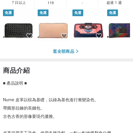
7 日以上
超過 1 週
119
-
免運
免運
免運
免運
逛全部商品
商品介紹
■ 產品說明 ■
Nume 皮革以棕為基礎，以綠為基色進行漸變染色。
帶圓形拉鍊的長錢包。
古色古香的形像要現代優雅。
皮革採用手工染色，使用各種染料，一點一點地將顏色分層。