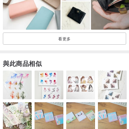
■ 產品詳情 ■
・材質：牛皮
看更多
・ 尺寸：寬 19 厘米 x 長 10 厘米
與此商品相似
·口袋
8 個卡片隔層 2 個口袋 1 個硬幣隔層 2 個紙幣隔層
日本製造