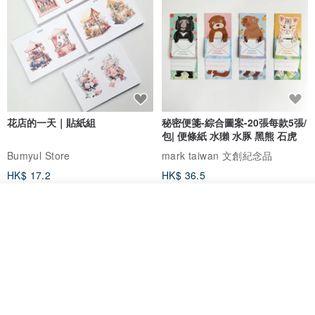
花店的一天｜貼紙組
秘密便箋-綜合圖案-20張每款5張/
包| 便條紙 水獺 水豚 黑熊 石虎
Bumyul Store
mark taiwan 文創紀念品
HK$ 17.2
HK$ 36.5
我要訂製
加入收藏
了解品牌