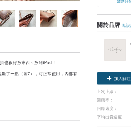
活動詳
關於品牌
逛設
很百搭也很好放東西～放到iPad！
領優惠券
尾斷了一點（圖7），可正常使用，內部有
加入關注
上次上線：
回應率：
回應速度：
平均出貨速度：