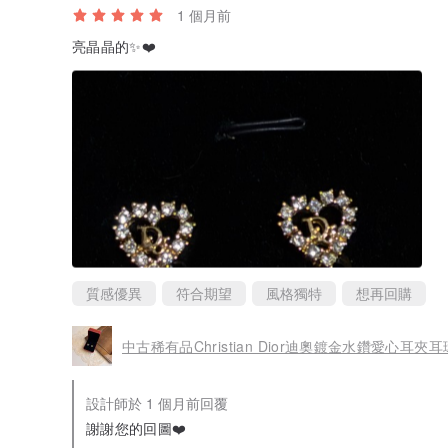
1 個月前
亮晶晶的✨❤️
質感優異
符合期望
風格獨特
想再回購
中古稀有品Christian Dior迪奧鍍金水鑽愛心耳夾
設計師於 1 個月前回覆
謝謝您的回圖❤️