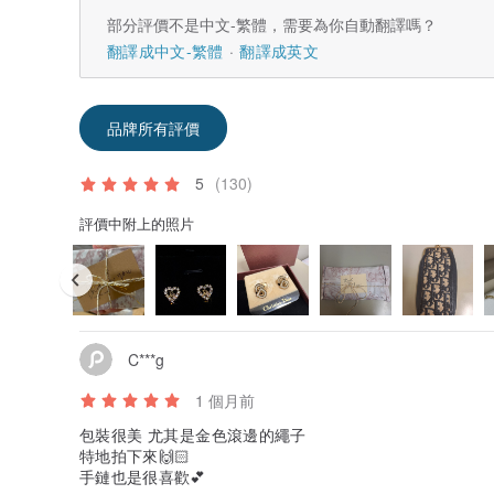
部分評價不是中文-繁體，需要為你自動翻譯嗎？
翻譯成中文-繁體
翻譯成英文
品牌所有評價
5
(130)
評價中附上的照片
C***g
1 個月前
包裝很美 尤其是金色滾邊的繩子
特地拍下來🙌🏻
手鏈也是很喜歡💕