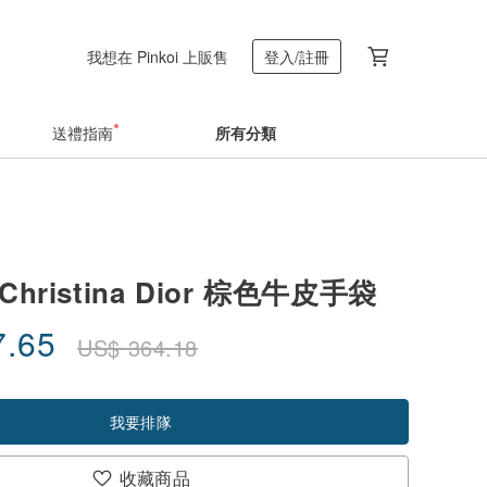
我想在 Pinkoi 上販售
登入/註冊
送禮指南
所有分類
hristina Dior 棕色牛皮手袋
7.65
US$
364.18
我要排隊
收藏商品