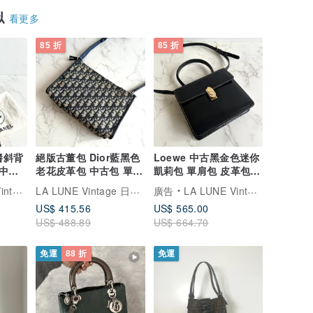
似
看更多
85 折
85 折
醬斜背
絕版古董包 Dior藍黑色
Loewe 中古黑金色迷你
 中古
老花皮革包 中古包 單肩
凱莉包 單肩包 皮革包
包 側背包 斜背包
斜背包 復古二手包
LA LUNE Vintage 日本鑑證古董品選物店
古董品選物店
廣告
LA LUNE Vintage 日本鑑證古董品選物店
US$ 415.56
US$ 565.00
US$ 488.89
US$ 664.70
免運
88 折
免運