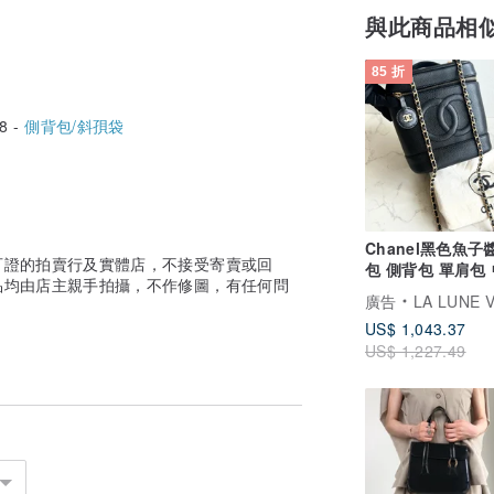
與此商品相
85 折
8 -
側背包/斜孭袋
Chanel黑色魚子
可證的拍賣行及實體店，不接受寄賣或回
包 側背包 單肩包
品均由店主親手拍攝，不作修圖，有任何問
包 古董包 Vanity
廣告
LA LUNE Vintage 日本鑑證
US$ 1,043.37
US$ 1,227.49