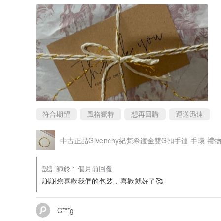
符合期望
風格獨特
想再回購
運送迅速
中古正品Givenchy紀梵希鍍金雙G扣手鏈 手環 禮
設計師於 1 個月前回覆
謝謝您喜歡我們的包裝，喜歡就好了🥰
C***g