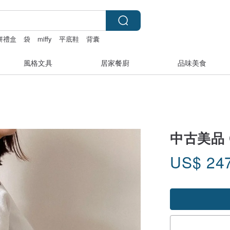
餅禮盒
袋
miffy
平底鞋
背囊
風格文具
居家餐廚
品味美食
中古美品 C
US$
24