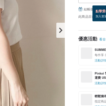
結帳後填寫並
點擊愛
此商品目前沒現貨
加入慾
優惠活動
看全部
SUMME
每件享 3
活動詳
Pinko
運費 US$
活動詳
輕鬆擁
指定商