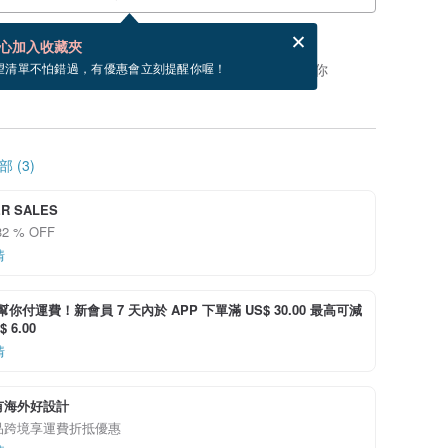
分享，免費幫你寄送電子賀卡。
電子賀卡是什麼？
心加入收藏夾
，你可以按「我要排隊」，當有貨會主動發信通知你
望清單不怕錯過，有優惠會立刻提醒你喔！
 (3)
R SALES
2 % OFF
情
i 幫你付運費！新會員 7 天內於 APP 下單滿 US$ 30.00 最高可減
 6.00
情
有海外好設計
品跨境享運費折抵優惠