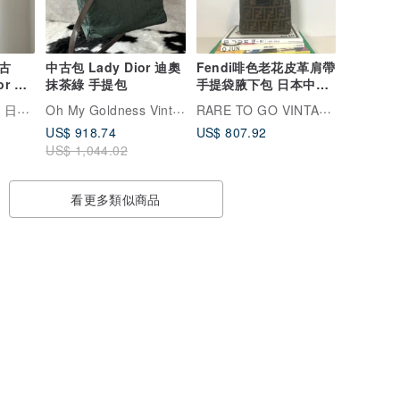
古
中古包 Lady Dior 迪奧
Fendi啡色老花皮革肩帶
or 黑
抹茶綠 手提包
手提袋腋下包 日本中古
革翻蓋
Vintage
VintageShop solo 日本直送中古包專賣店
Oh My Goldness Vintage 持牌鑑定師的中古選物店
RARE TO GO VINTAGE 日出中古研究所 | 中古名牌選品店
US$ 918.74
US$ 807.92
US$ 1,044.02
看更多類似商品