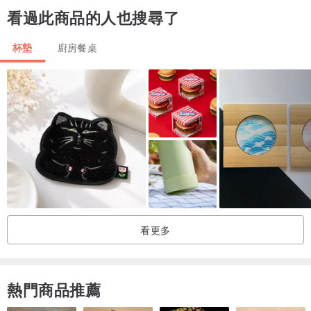
※※所有商品免運費！ ※※
看過此商品的人也搜尋了
此圖庫中的所有產品均符合條件！如果您同時購買3件或更多商品，您
將獲得一個特殊的棉質環保袋！ ！！
杯墊
廚房餐桌
地方墊子桌布廚房布斯堪的納維亞室內裝飾雜貨
流行麻布藝時尚可愛簡約英倫摩登簡約禮物背景畫設計咖啡廳餐飲家
居派對藍雪佛龍鋸齒衝浪
看更多
熱門商品推薦