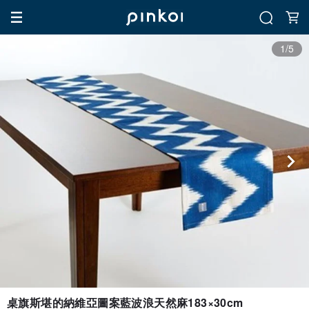
1/5
桌旗斯堪的納維亞圖案藍波浪天然麻183×30cm