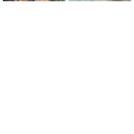
我要排隊
加入收藏
了解品牌
愛書人的閱讀書燈 閱讀小書燈禮
泡泡裡的世界5(日本和紙、 亮面
物學生文具英國 IF 文創進
PET)
英國IF文創官方旗艦店
仙女丸 Fairy Maru
HK$ 174.2
HK$ 99.7
【情話手工日曆】情人節禮物/告
奧黛麗風格 PET 和紙膠帶 (一循