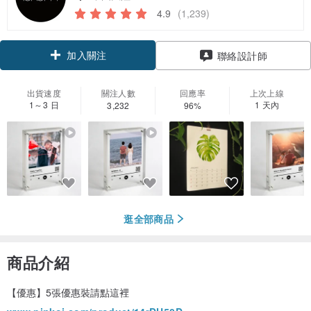
4.9
(1,239)
加入關注
聯絡設計師
出貨速度
關注人數
回應率
上次上線
1～3 日
1 天內
3,232
96%
逛全部商品
商品介紹
【優惠】5張優惠裝請點這裡