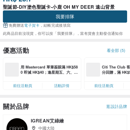
聖誕節-DIY塗色聖誕卡-小鹿 OH MY DEER 遠山背景
我要排隊
免費贈送
電子賀卡
，結帳完成後填寫
此商品目前沒現貨，你可以按「我要排隊」，當有貨會主動發信通知你
優惠活動
看全部 (5)
用 Mastercard 單筆簽賬滿 HK$58
Citi The Club
0 即減 HK$40；逢星期五、六、日
分回贈，滿 HK$580
滿 HK$880 即減 HK$80（名額有
Coins（名額
限，額滿即止，僅限「常用信用
前往活動頁
活動詳情
前往活動頁
卡」結帳）
關於品牌
逛設計品牌
IGREAN艾綠繪
中國大陸