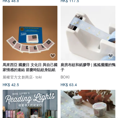
HK$ 48.8
HK$ 117.5
馬來西亞 國慶日 文化日 與自己國
廚房布紋和紙膠帶 | 搖搖擺擺的鴨
家情感的連結 節慶時貼紋身貼紙
子
展權官方文創商店- toki
BOKI
HK$ 42.5
HK$ 63.4