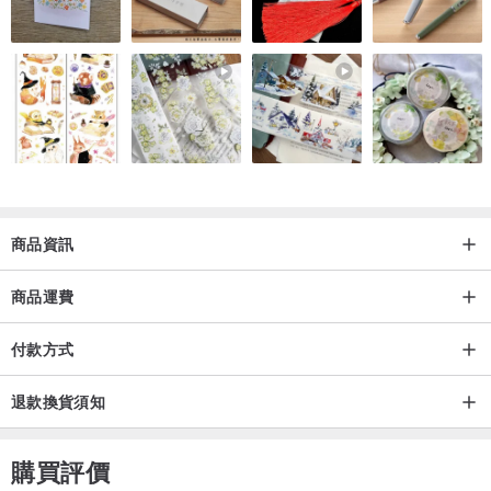
材質：半透明纸、250g英國進口白色卡紙、激光打印
尺寸：14cmx14cm
信封：手工剪裁的花式創意信封
商品資訊
產地/製造方式
商品運費
廣西梧州
付款方式
退款換貨須知
購買評價