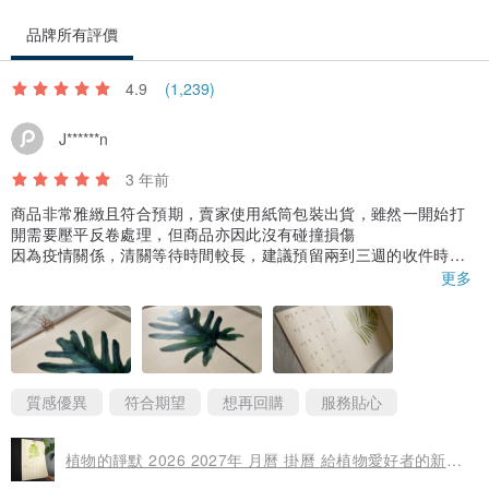
品牌所有評價
4.9
(1,239)
J******n
3 年前
商品非常雅緻且符合預期，賣家使用紙筒包裝出貨，雖然一開始打
開需要壓平反卷處理，但商品亦因此沒有碰撞損傷
因為疫情關係，清關等待時間較長，建議預留兩到三週的收件時
間，等待期間曾請賣家幫忙查詢出貨狀況跟進度，回覆訊息的速度
更多
很快並且親切
明年肯定會再購買！因為喜歡這樣簡單的風格，每天日期的空格夠
大足以紀錄，最重要的是這日曆除了上方橫桿外都能再做其他用
途，喜歡這種減少垃圾的商品
希望綠葉系列明年可以有更多選擇
質感優異
符合期望
想再回購
服務貼心
植物的靜默 2026 2027年 月曆 掛曆 給植物愛好者的新年禮物 1