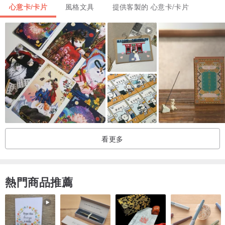
心意卡/卡片
風格文具
提供客製的 心意卡/卡片
【商品特色】
卡片是雙層的，上面是半透明的紙，可以給畫面塗上自己喜歡的顏
色，下面是清新水彩風格的卡片，透过半透明的紙看有一种像轻纱般
的朦胧感。
看更多
【商品細節】
熱門商品推薦
品名：DIY塗色聖誕卡-小鹿
文字： OH MY DEER
用途：塗色 送朋友塗色 覺得呢不只是是小孩子的禮物，更應該是大人
們的，come on, pick up your pencil, and create a new world.