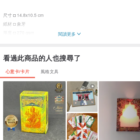
尺寸 ◘ 14.8x10.5 cm
紙材 ◘ 象牙
厚度 ◘ 270 gsm
閱讀更多
※此款背面樣式為（圖二）右邊的紅帽畫家款。
看過此商品的人也搜尋了
▣
心意卡/卡片
風格文具
童趣生活/用不一樣的方式過每一天
產地/製造方式
台灣