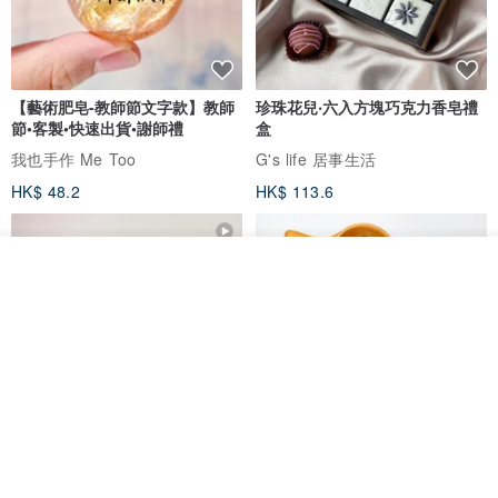
【藝術肥皂-教師節文字款】教師
珍珠花兒‧六入方塊巧克力香皂禮
節•客製•快速出貨•謝師禮
盒
我也手作 Me Too
G's life 居事生活
HK$ 48.2
HK$ 113.6
我要排隊
了解品牌
【禮物】為您訂製款•可客製
【24h出貨】原粹咖啡∣杏核乳木
•LOGO•文字•胺基酸寶石皂
蜂蜜牛奶皂 畢業禮物 謝師禮盒