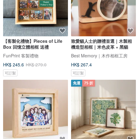
【客製化禮物】Pieces of Life
致愛貓人士的贈禮首選｜木製相
Box 回憶立體相框 送禮
機造型相框｜米色皮革 × 黑貓
FunPrint 客製禮物
Best Memory｜木作相框工房
HK$ 245.6
HK$ 279.0
HK$ 267.4
可訂製
可訂製
免運
75 折