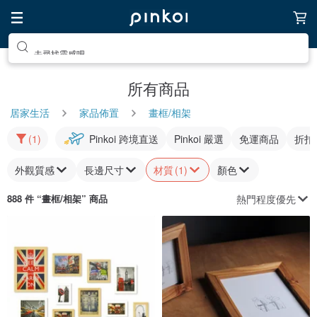
去尋找靈感吧
所有商品
居家生活
家品佈置
畫框/相架
(1)
Pinkoi 跨境直送
Pinkoi 嚴選
免運商品
折扣
外觀質感
長邊尺寸
材質
(1)
顏色
熱門程度優先
888 件 “
畫框/相架
” 商品