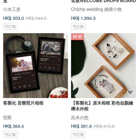
盒
名板WELCOME DROPS BOARD
小木工房
Chichis wedding 婚禮小物
HK$ 303.0
HK$ 344.3
HK$ 1,894.3
可訂製
可訂製
88 折
客製化 音樂照片相框
【客製化】原木相框 彩色似顏繪
櫸木外框
型爵
此木の悠
HK$ 364.4
HK$ 361.6
HK$ 410.8
可訂製
可訂製