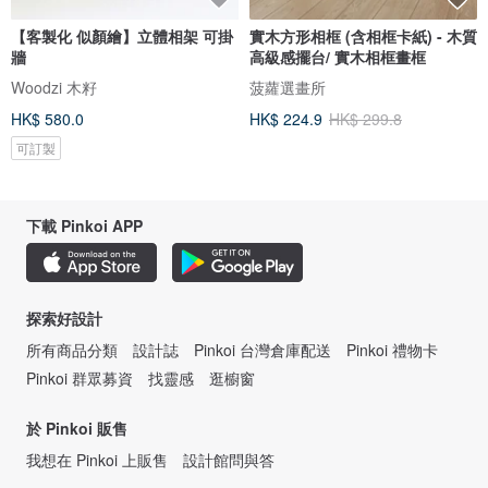
【客製化 似顏繪】立體相架 可掛
實木方形相框 (含相框卡紙) - 木質
牆
高級感擺台/ 實木相框畫框
Woodzi 木籽
菠蘿選畫所
HK$ 580.0
HK$ 224.9
HK$ 299.8
可訂製
下載 Pinkoi APP
探索好設計
所有商品分類
設計誌
Pinkoi 台灣倉庫配送
Pinkoi 禮物卡
Pinkoi 群眾募資
找靈感
逛櫥窗
於 Pinkoi 販售
我想在 Pinkoi 上販售
設計館問與答