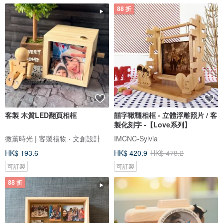
88 折
客製 木質LED翻頁相框
囍字鞦韆相框 - 立體浮雕照片 / 客
製化刻字 -【Love系列】
微薰時光 | 客製禮物 ‧ 文創設計
IMCNC-Sylvia
HK$ 193.6
HK$ 420.9
HK$ 478.2
可訂製
可訂製
88 折