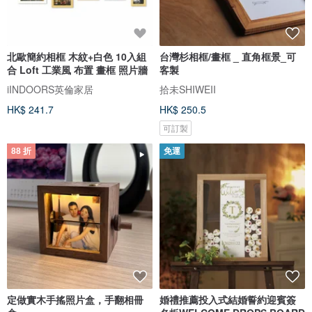
北歐簡約相框 木紋+白色 10入組
台灣杉相框/畫框 _ 直角框景_可
合 Loft 工業風 布置 畫框 照片牆
客製
iINDOORS英倫家居
拾未SHIWEII
HK$ 241.7
HK$ 250.5
可訂製
88 折
免運
定做實木手搖照片盒，手翻相冊
婚禮推薦投入式結婚誓約迎賓簽