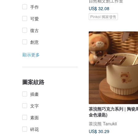
自然釉文創工作室
手作
US$ 32.08
Pinkoi 獨家發售
可愛
復古
創意
顯示更多
圖案紋路
插畫
文字
茶浣熊巧克力系列 | 陶瓷
金色湯匙)
素面
茶浣熊 Tanukii
碎花
US$ 30.29