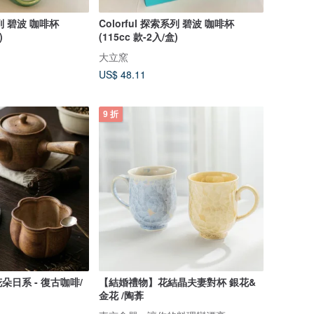
系列 碧波 咖啡杯
Colorful 探索系列 碧波 咖啡杯
)
(115cc 款-2入/盒)
大立窯
US$ 48.11
9 折
日系 - 復古咖啡/
【結婚禮物】花結晶夫妻對杯 銀花&
金花 /陶葊