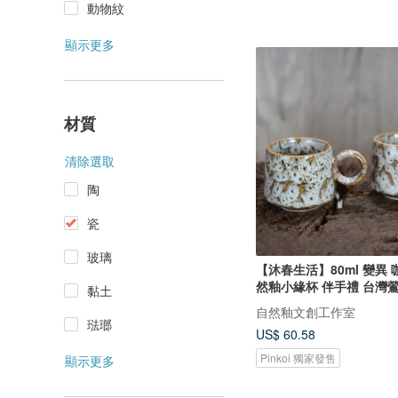
動物紋
顯示更多
材質
清除選取
陶
瓷
玻璃
【沐春生活】80ml 變異 
然釉小緣杯 伴手禮 台灣
黏土
自然釉文創工作室
琺瑯
US$ 60.58
Pinkoi 獨家發售
顯示更多