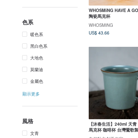
WHOSMiNG HAVE A GO
陶瓷馬克杯
色系
WHOSMiNG
US$ 43.66
暖色系
黑白色系
大地色
莫蘭迪
金屬色
顯示更多
風格
【沐春生活】240ml 天青
馬克杯 咖啡杯 台灣鶯歌
文青