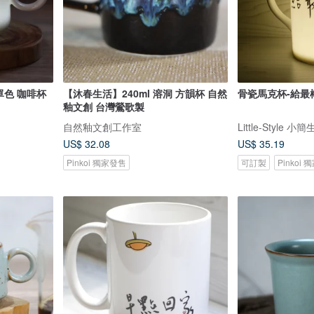
單色 咖啡杯
【沐春生活】240ml 溶洞 方韻杯 自然
骨瓷馬克杯-給最
釉文創 台灣鶯歌製
自然釉文創工作室
Little-Style 小
US$ 32.08
US$ 35.19
Pinkoi 獨家發售
可訂製
Pinkoi