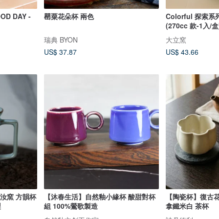
OD DAY -
罌粟花朵杯 兩色
Colorful 探索
(270cc 款-1入/盒
瑞典 BYON
大立窯
US$ 37.87
US$ 43.66
 汝窯 方韻杯
【沐春生活】自然釉小緣杯 酸甜對杯
【陶瓷杯】復古花朵
製
組 100%鶯歌製造
拿鐵米白 茶杯