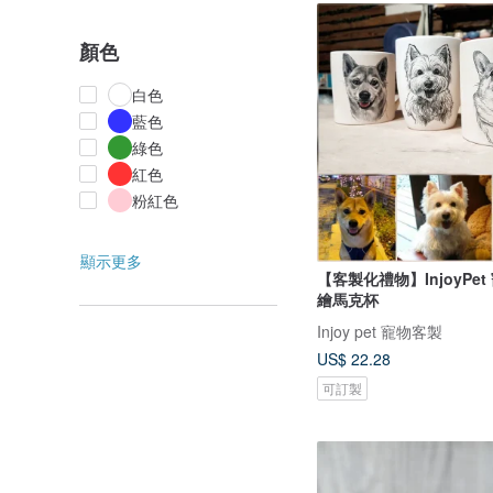
顏色
白色
藍色
綠色
紅色
粉紅色
顯示更多
【客製化禮物】InjoyPet
繪馬克杯
Injoy pet 寵物客製
US$ 22.28
可訂製