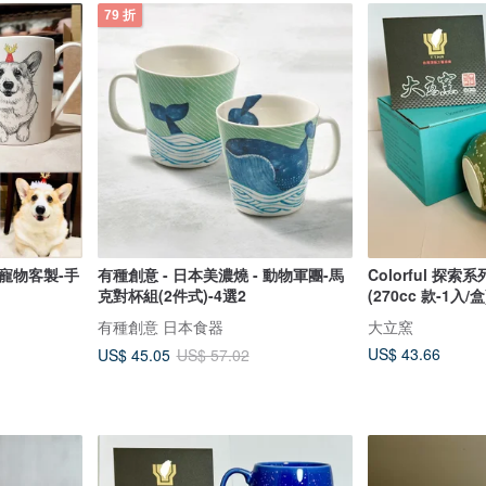
79 折
 寵物客製-手
有種創意 - 日本美濃燒 - 動物軍團-馬
Colorful 探索
克對杯組(2件式)-4選2
(270cc 款-1入/盒
有種創意 日本食器
大立窯
US$ 43.66
US$ 45.05
US$ 57.02