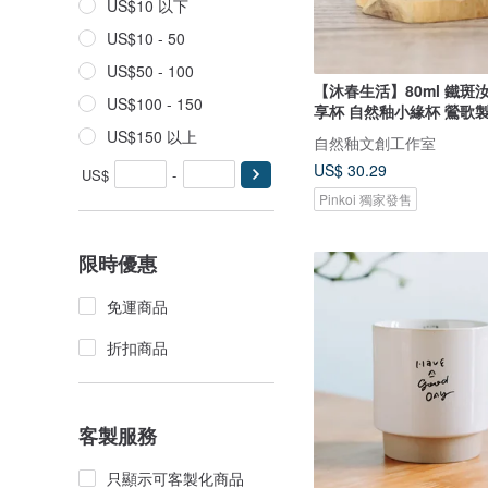
US$10 以下
US$10 - 50
US$50 - 100
【沐春生活】80ml 鐵斑
US$100 - 150
享杯 自然釉小緣杯 鶯歌
US$150 以上
自然釉文創工作室
US$ 30.29
US$
-
Pinkoi 獨家發售
限時優惠
免運商品
折扣商品
客製服務
只顯示可客製化商品