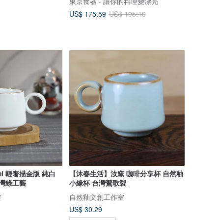
東京食器 - 讓你的料理變漂亮
US$ 175.59
US$ 195.10
l 輕奢描金版 純白
【沐春生活】汝窯 咖啡分享杯 自然釉
台灣綠工藝
小緣杯 台灣鶯歌製
室
自然釉文創工作室
US$ 30.29