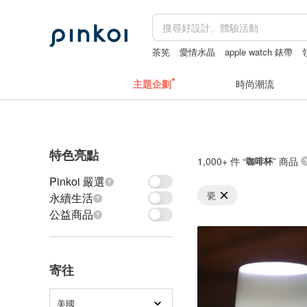
茶筅
愛情水晶
apple watch 錶帶
客製化禮物
主題企劃
時尚潮流
特色亮點
1,000+ 件 “
咖啡杯
” 商品
Pinkoi 嚴選
瓷
永續生活
公益商品
寄往
美國