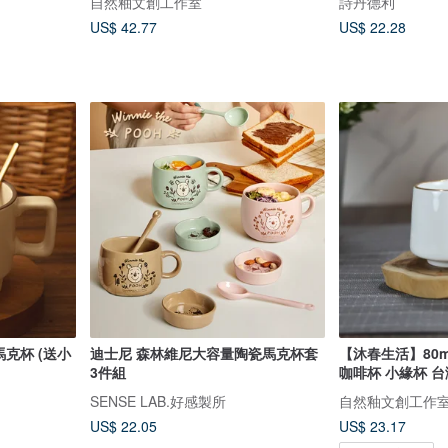
自然釉文創工作室
詩丹德利
US$ 42.77
US$ 22.28
馬克杯 (送小
迪士尼 森林維尼大容量陶瓷馬克杯套
【沐春生活】80m
3件組
咖啡杯 小緣杯 
SENSE LAB.好感製所
自然釉文創工作
US$ 22.05
US$ 23.17