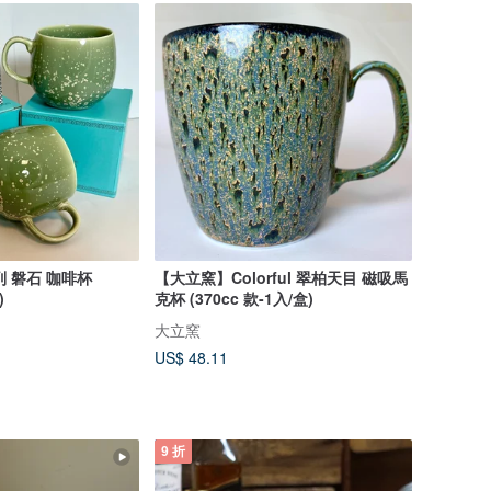
系列 磐石 咖啡杯
【大立窯】Colorful 翠柏天目 磁吸馬
)
克杯 (370cc 款-1入/盒)
大立窯
US$ 48.11
9 折