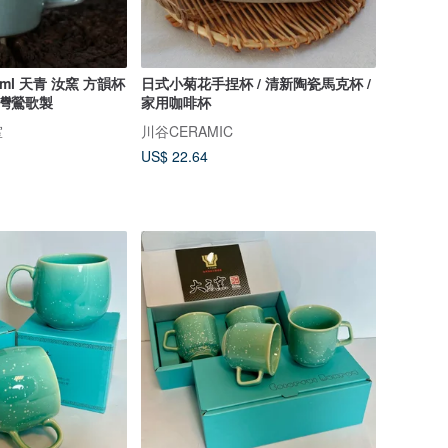
ml 天青 汝窯 方韻杯
日式小菊花手捏杯 / 清新陶瓷馬克杯 /
台灣鶯歌製
家用咖啡杯
室
川谷CERAMIC
US$ 22.64