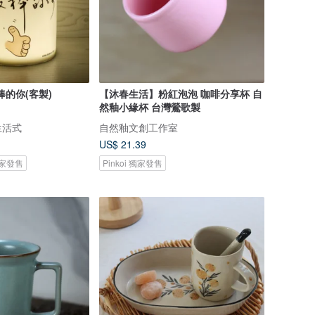
棒的你(客製)
【沐春生活】粉紅泡泡 咖啡分享杯 自
然釉小緣杯 台灣鶯歌製
簡生活式
自然釉文創工作室
US$ 21.39
 獨家發售
Pinkoi 獨家發售