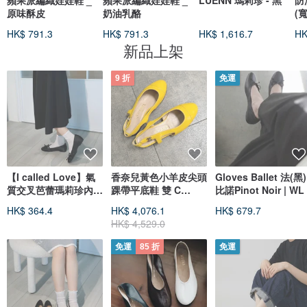
蘋果派編織娃娃鞋 _
蘋果派編織娃娃鞋 _
LUENN 瑪莉珍 - 黑
防
原味酥皮
奶油乳酪
(
-
HK$ 791.3
HK$ 791.3
HK$ 1,616.7
HK
新品上架
9 折
免運
【I called Love】氣
香奈兒黃色小羊皮尖頭
Gloves Ballet 法(黑)
質交叉芭蕾瑪莉珍內增
踝帶平底鞋 雙 C
比諾Pinot Noir | WL
高鞋
Logo 35.5 適合 36 -
HK$ 364.4
HK$ 4,076.1
HK$ 679.7
23 公分
HK$ 4,529.0
免運
85 折
免運