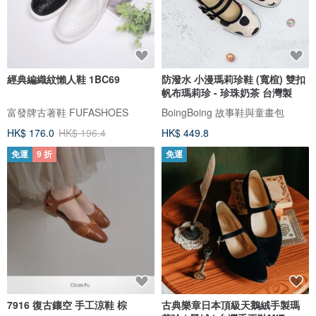
經典編織紋懶人鞋 1BC69
防潑水 小漫瑪莉珍鞋 (寬楦) 雙扣
帆布瑪莉珍 - 珍珠奶茶 台灣製
富發牌古著鞋 FUFASHOES
BoingBoing 故事鞋與童畫包
HK$ 176.0
HK$ 196.4
HK$ 449.8
免運
9 折
免運
7916 復古鑲空 手工涼鞋 棕
古典樂章日本頂級天鵝絨手製瑪