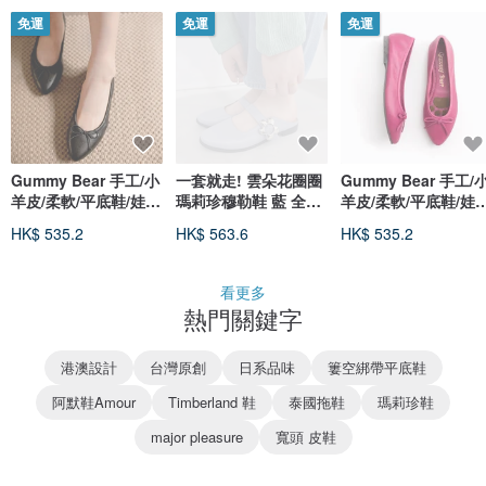
免運
免運
免運
Gummy Bear 手工/小
一套就走! 雲朵花圈圈
Gummy Bear 手工/
羊皮/柔軟/平底鞋/娃娃
瑪莉珍穆勒鞋 藍 全真
羊皮/柔軟/平底鞋/娃
鞋
皮 MIT -藍桔梗
鞋
HK$ 535.2
HK$ 563.6
HK$ 535.2
看更多
熱門關鍵字
港澳設計
台灣原創
日系品味
簍空綁帶平底鞋
阿默鞋Amour
Timberland 鞋
泰國拖鞋
瑪莉珍鞋
major pleasure
寬頭 皮鞋