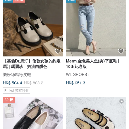
【英倫Dr.馬汀】倫敦女孩的約定
Merm.金色美人魚(尖)平底鞋 |
馬汀瑪麗珍 奶油白鑽色
10th紀念版
樂粉絲精緻皮鞋
WL SHOES+
HK$ 564.4
HK$ 868.2
HK$ 651.3
Pinkoi 獨家發售
89 折