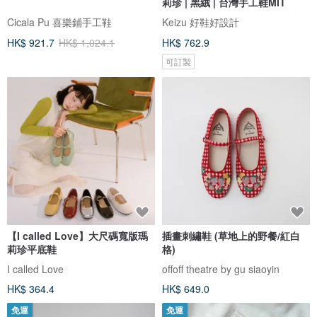
莉珍 | 黑絨 | 台灣手工鞋MIT
Cicala Pu 喜樂鋪手工鞋
Keizu 好鞋好設計
HK$ 921.7
HK$ 1,024.1
HK$ 762.9
可訂製
【I called Love】大尺碼寬版瑪
插畫刺繡鞋 (草地上的野餐/紅白
莉珍平底鞋
格)
I called Love
offoff theatre by gu siaoyin
HK$ 364.4
HK$ 649.0
免運
免運