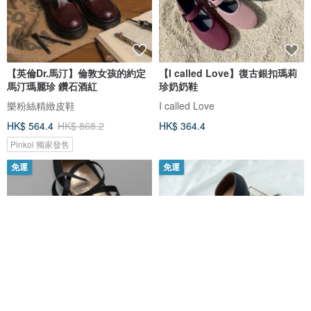
【英倫Dr.馬汀】倫敦女孩的約定
【I called Love】復古銀扣瑪莉
馬汀瑪麗珍 鑽石酒紅
珍奶奶鞋
樂粉絲精緻皮鞋
I called Love
HK$ 564.4
HK$ 868.2
HK$ 364.4
Pinkoi 獨家發售
免運
免運