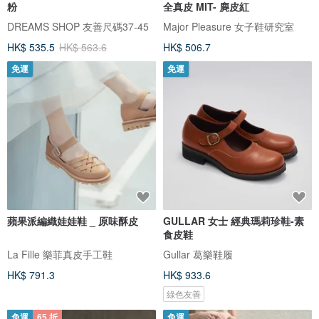
粉
全真皮 MIT- 麂皮紅
DREAMS SHOP 友善尺碼37-45
Major Pleasure 女子鞋研究室
HK$ 535.5
HK$ 563.6
HK$ 506.7
免運
免運
蘋果派編織娃娃鞋 _ 原味酥皮
GULLAR 女士 經典瑪莉珍鞋-素
食皮鞋
La Fille 樂菲真皮手工鞋
Gullar 葛樂鞋履
HK$ 791.3
HK$ 933.6
綠色友善
免運
65 折
免運