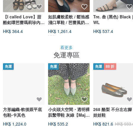
【I called Love】甜
如肌膚般柔軟 / 鬆弛感
Tre. 叁 (黑色) Black 
酷釦環芭蕾瑪莉珍內增
淺口單鞋 / 芭蕾風奶奶
WL
高鞋
鞋
HK$ 364.4
HK$ 1,261.4
HK$ 537.4
HK$ 1,483.9
看更多
免運專區
免運
免運
免運
88 折
方形編織-軟後跟平底
小尖頭大空間・透明裸
268 酪梨 不分左右腳
包鞋-卡其色
肌繫帶鞋 灰綠【Major
娃娃鞋
Pleasure】-葉綠色
HK$ 1,224.0
HK$ 535.2
HK$ 821.6
HK$ 933.