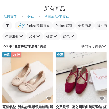
所有商品
鞋履襪子
女鞋
芭蕾舞鞋/平底鞋
Pinkoi 跨境直送
Pinkoi 嚴選
免運商品
折扣商
楦頭形狀
尺寸
材質
顏色
熱門程度優先
553 件 “
芭蕾舞鞋/平底鞋
” 商品
免運
95 折
免運
寬楦氣墊_雙結款鬆緊帶娃娃鞋 淺
交叉繫帶! 花之圓舞曲瑪莉珍鞋 紅