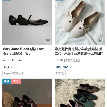
Mary Jane Black (黑) Low
漁光超軟魔鬼氈小羊皮娃娃鞋 第
Heels 瑪麗珍 | WL
二代 | 米白 | 台灣真皮手工鞋MIT
WL SHOES+
Keizu 好鞋好設計
HK$ 935.9
HK$ 762.9
Pinkoi 獨家發售
可訂製
免運
65 折