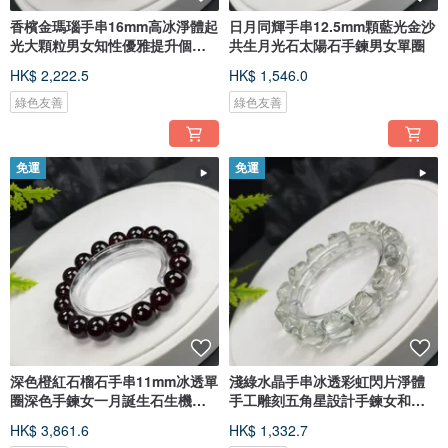
香檳金瑪瑙手串16mm高冰淨體起
日月同輝手串12.5mm顆藍光金沙
光大顆粒男女知性優雅提升個人
共生月光石太陽石手鍊男女單圈
氣場
HK$ 2,222.5
HK$ 1,546.0
綠色友善
綠色友善
免運
免運
深色橙紅石榴石手串11mm冰透單
淺綠水晶手串冰透彩虹閃片淨體
圈深色手鍊女一月誕生石生機活
手工雕刻五角星設計手鍊女和諧
力
成長
HK$ 3,861.6
HK$ 1,332.7