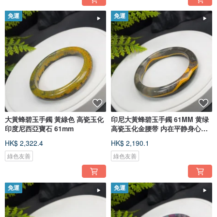
免運
免運
大黃蜂碧玉手鐲 黃綠色 高瓷玉化
印尼大黃蜂碧玉手鐲 61MM 黄绿
印度尼西亞寶石 61mm
高瓷玉化金腰带 内在平静身心和
谐
HK$ 2,322.4
HK$ 2,190.1
綠色友善
綠色友善
免運
免運