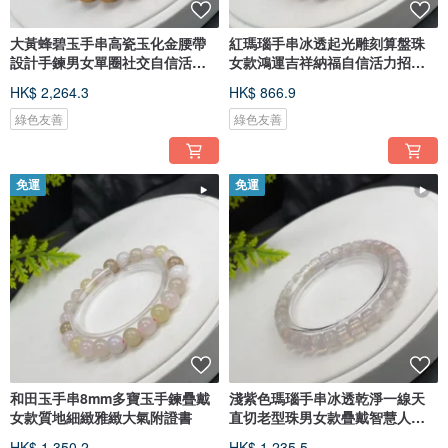
大黃蜂碧玉手串高瓷玉化金腰帶
紅瑪瑙手串冰透起光雕刻算盤珠
設計手鍊男女單圈社交自信活力
女款鴻運吉祥納福自信活力招財
熱情
進寶
HK$ 2,264.3
HK$ 866.9
綠色友善
綠色友善
免運
免運
和田玉手串8mm多寶玉手鍊疊戴
淺紫色瑪瑙手串冰透乾淨一線天
女款質地細緻雅緻大氣附證書
直切老型珠男女款疊戴智慧人緣
貴氣
HK$ 1,350.2
HK$ 1,235.5