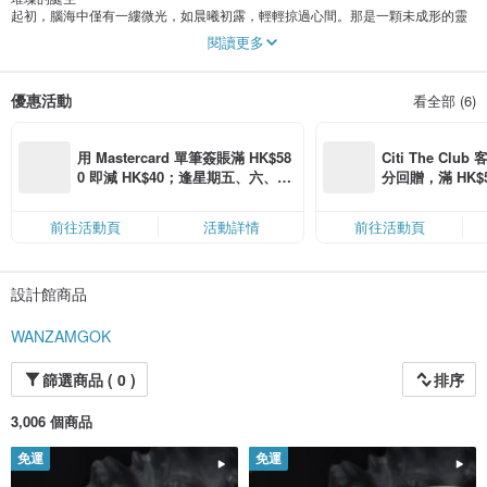
起初，腦海中僅有一縷微光，如晨曦初露，輕輕掠過心間。那是一顆未成形的靈
感，仿佛藏在深海中的珍珠，等待被發現。
閱讀更多
於是，筆尖輕觸紙面，輪廓被緩緩勾勒，線條在寂靜中流動，仿佛在訴說著一個
即將誕生的故事。最初的樣稿，雖顯稚嫩，卻已蘊藏著無限可能。
隨後，是無數次的修改，每一筆、每一劃，都傾註了心血與熱忱。細節在反復推
優惠活動
看全部 (6)
敲中逐漸清晰，瑕疵在細致檢查中被一一剔除。打磨的過程，如同雕琢時光，每
一道工序都讓作品更接近完美。
終於，在某個不經意的瞬間，它顯露出了完整的模樣——一件璀璨的珠寶，仿佛
星辰墜入凡間，閃耀著獨特的光芒。
用 Mastercard 單筆簽賬滿 HK$58
Citi The Club
這個過程，令人沈醉，也令人敬畏。從靈感的萌芽到作品的誕生，每一步都充滿
0 即減 HK$40；逢星期五、六、日
分回贈，滿 HK$580
了挑戰與驚喜。而最終呈現的，不僅是一件珠寶，更是一段時光的凝結，一份情
滿 HK$880 即減 HK$80（名額有
Coins（名額
感的寄托。
限，額滿即止，僅限「常用信用
榮耀與情懷，值得被分享。因為每一件作品，都是匠人心血的結晶，都是對美與
前往活動頁
活動詳情
前往活動頁
卡」結帳）
永恒的追求。它承載著夢想，也傳遞著溫暖，在時光的長河中，熠熠生輝。
設計館商品
WANZAMGOK
篩選商品 ( 0 )
排序
3,006 個商品
免運
免運