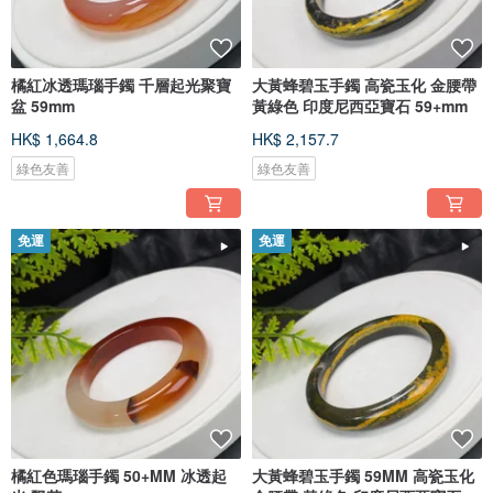
橘紅冰透瑪瑙手鐲 千層起光聚寶
大黃蜂碧玉手鐲 高瓷玉化 金腰帶
盆 59mm
黃綠色 印度尼西亞寶石 59+mm
HK$ 1,664.8
HK$ 2,157.7
綠色友善
綠色友善
免運
免運
橘紅色瑪瑙手鐲 50+MM 冰透起
大黃蜂碧玉手鐲 59MM 高瓷玉化