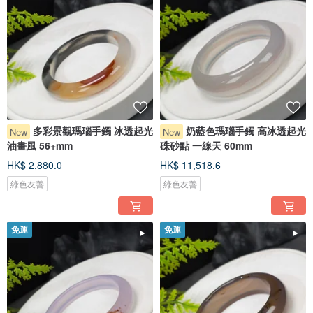
多彩景觀瑪瑙手鐲 冰透起光
奶藍色瑪瑙手鐲 高冰透起光
New
New
油畫風 56+mm
硃砂點 一線天 60mm
HK$ 2,880.0
HK$ 11,518.6
綠色友善
綠色友善
免運
免運