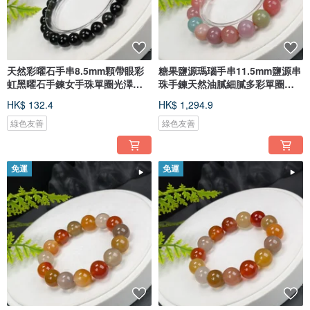
天然彩曜石手串8.5mm顆帶眼彩
糖果鹽源瑪瑙手串11.5mm鹽源串
虹黑曜石手鍊女手珠單圈光澤瑩
珠手鍊天然油膩細膩多彩單圈女
潤
款
HK$ 132.4
HK$ 1,294.9
綠色友善
綠色友善
免運
免運