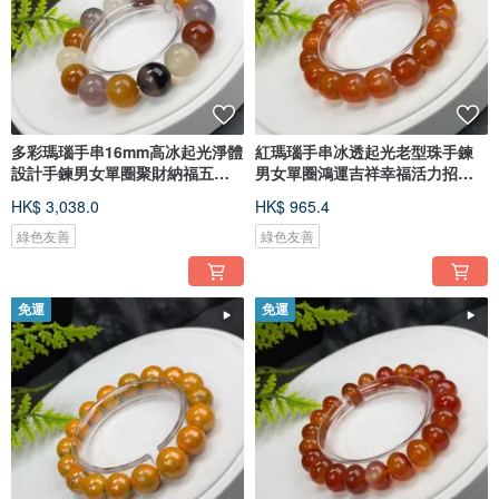
多彩瑪瑙手串16mm高冰起光淨體
紅瑪瑙手串冰透起光老型珠手鍊
設計手鍊男女單圈聚財納福五行
男女單圈鴻運吉祥幸福活力招財
調和
進寶
HK$ 3,038.0
HK$ 965.4
綠色友善
綠色友善
免運
免運