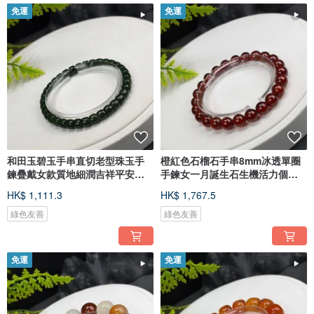
免運
免運
和田玉碧玉手串直切老型珠玉手
橙紅色石榴石手串8mm冰透單圈
鍊疊戴女款質地細潤吉祥平安附
手鍊女一月誕生石生機活力個人
證書
魅力
HK$ 1,111.3
HK$ 1,767.5
綠色友善
綠色友善
免運
免運