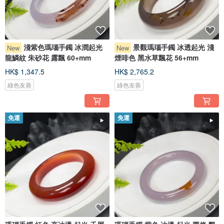
淺紫色瑪瑙手鐲 冰潤起光
景觀瑪瑙手鐲 冰透起光 淺
New
New
龍鱗紋 朱砂花 露飄 60+mm
煙啡色 黑水草飄花 56+mm
HK$ 1,347.5
HK$ 2,765.2
綠色友善
綠色友善
免運
免運