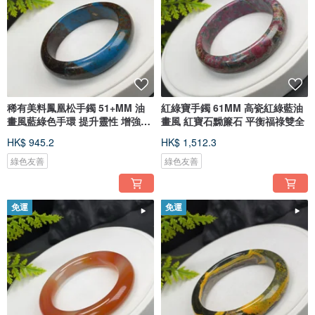
稀有美料鳳凰松手鐲 51+MM 油
紅綠寶手鐲 61MM 高瓷紅綠藍油
畫風藍綠色手環 提升靈性 增強自
畫風 紅寶石黝簾石 平衡福祿雙全
信
HK$ 945.2
HK$ 1,512.3
綠色友善
綠色友善
免運
免運