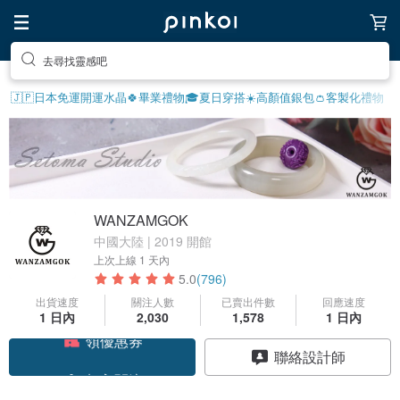
去尋找靈感吧
🇯🇵日本免運
開運水晶🍀
畢業禮物🎓
夏日穿搭☀️
高顏值銀包👛
客製化禮物
WANZAMGOK
中國大陸 | 2019 開館
上次上線
1 天內
5.0
(796)
出貨速度
關注人數
已賣出件數
回應速度
1 日內
2,030
1,578
1 日內
領優惠券
聯絡設計師
加入關注