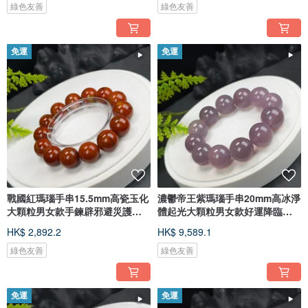
綠色友善
綠色友善
免運
免運
戰國紅瑪瑙手串15.5mm高瓷玉化
濃鬱帝王紫瑪瑙手串20mm高冰淨
大顆粒男女款手鍊辟邪避災護身
體起光大顆粒男女款好運降臨順
平安
遂
HK$ 2,892.2
HK$ 9,589.1
綠色友善
綠色友善
免運
免運