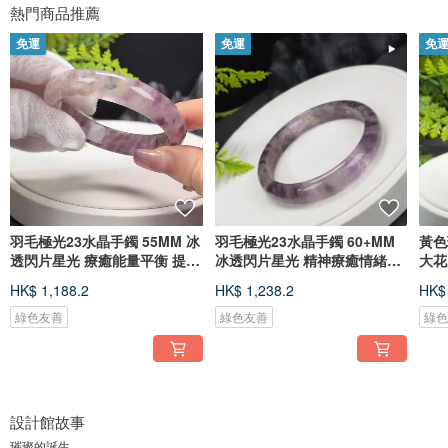
熱門商品推薦
免運
免運
免
羽毛極光23水晶手鐲 55MM 冰
羽毛極光23水晶手鐲 60+MM
黃色
透閃片星光 療癒能量平衡 提升
冰透閃片星光 精神療癒情緒平
大花
魅力
衡事業運
吉祥
HK$ 1,188.2
HK$ 1,238.2
HK$ 
綠色友善
綠色友善
綠
設計館故事
璀璨的誕生‌