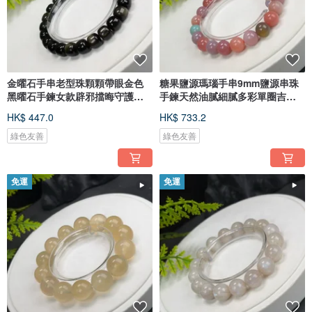
金曜石手串老型珠顆顆帶眼金色
糖果鹽源瑪瑙手串9mm鹽源串珠
黑曜石手鍊女款辟邪擋晦守護平
手鍊天然油膩細膩多彩單圈吉祥
安
順遂
HK$ 447.0
HK$ 733.2
綠色友善
綠色友善
免運
免運