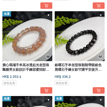
免運
溏心瑪瑙手串高冰透起光老型珠
銀曜石手串老型珠顆顆帶眼銀色
飄糖男女款設計手鍊甜蜜招財順
黑曜石手鍊女款守護平安提升心
遂
態
HK$ 2,353.4
HK$ 336.2
綠色友善
綠色友善
免運
免運