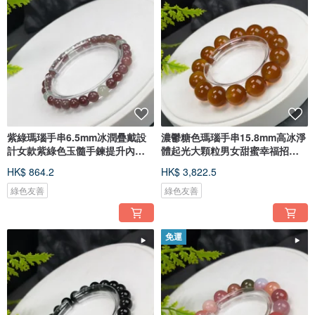
紫綠瑪瑙手串6.5mm冰潤疊戴設
濃鬱糖色瑪瑙手串15.8mm高冰淨
計女款紫綠色玉髓手鍊提升內心
體起光大顆粒男女甜蜜幸福招財
和諧
進寶
HK$ 864.2
HK$ 3,822.5
綠色友善
綠色友善
免運