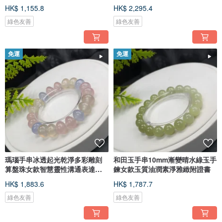
運
HK$ 1,155.8
HK$ 2,295.4
綠色友善
綠色友善
免運
免運
瑪瑙手串冰透起光乾淨多彩雕刻
和田玉手串10mm漸變晴水綠玉手
算盤珠女款智慧靈性溝通表達療
鍊女款玉質油潤素淨雅緻附證書
愈
HK$ 1,883.6
HK$ 1,787.7
綠色友善
綠色友善