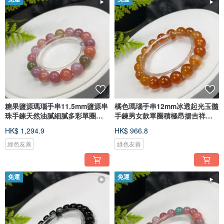
糖果鹽源瑪瑙手串11.5mm鹽源串
橘色瑪瑙手串12mm冰透起光玉髓
珠手鍊天然油膩細膩多彩單圈女
手鍊男女款單圈積極昂揚吉祥好
款
運
HK$ 1,294.9
HK$ 966.8
綠色友善
綠色友善
免運
免運