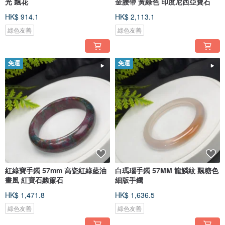
光 飄花
金腰帶 黃綠色 印度尼西亞寶石
HK$ 914.1
HK$ 2,113.1
綠色友善
綠色友善
免運
免運
紅綠寶手鐲 57mm 高瓷紅綠藍油
白瑪瑙手鐲 57MM 龍鱗紋 飄糖色
畫風 紅寶石黝簾石
細版手鐲
HK$ 1,471.8
HK$ 1,636.5
綠色友善
綠色友善