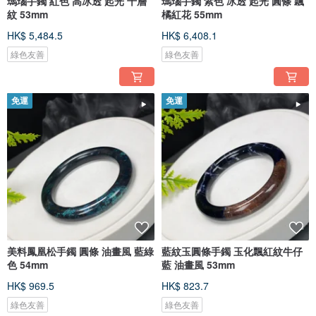
瑪瑙手鐲 紅色 高冰透 起光 千層
瑪瑙手鐲 紫色 冰透 起光 圓條 飄
紋 53mm
橘紅花 55mm
HK$ 5,484.5
HK$ 6,408.1
綠色友善
綠色友善
免運
免運
美料鳳凰松手鐲 圓條 油畫風 藍綠
藍紋玉圓條手鐲 玉化飄紅紋牛仔
色 54mm
藍 油畫風 53mm
HK$ 969.5
HK$ 823.7
綠色友善
綠色友善