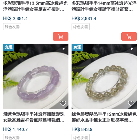
多彩瑪瑙手串13.5mm高冰透起光
多彩瑪瑙手串14mm高冰透起光淨
淨體設計手鍊女喜慶吉祥招財護
體設計手鍊女和諧平衡財富繁榮
佑
好運
HK$ 2,881.4
HK$ 2,881.4
綠色友善
綠色友善
免運
免運
淺紫色瑪瑙手串冰透淨體隨形珠
綠色碧璽髮晶手串12mm冰透綠色
女款高雅吉祥貴氣順遂增強個人
髮絲水晶手鍊女正財旺盛事業順
魅力
遂
HK$ 1,440.7
HK$ 843.9
綠色友善
綠色友善