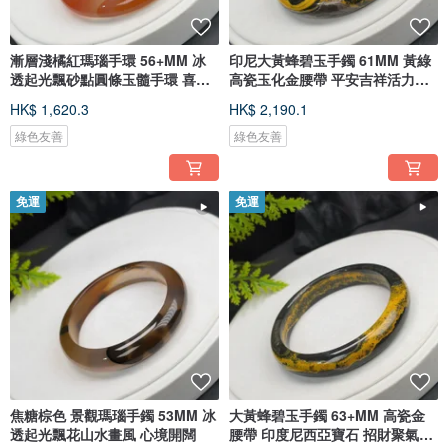
漸層淺橘紅瑪瑙手環 56+MM 冰
印尼大黃蜂碧玉手鐲 61MM 黃綠
透起光飄砂點圓條玉髓手環 喜慶
高瓷玉化金腰帶 平安吉祥活力和
旺運
諧
HK$ 1,620.3
HK$ 2,190.1
綠色友善
綠色友善
免運
免運
焦糖棕色 景觀瑪瑙手鐲 53MM 冰
大黃蜂碧玉手鐲 63+MM 高瓷金
透起光飄花山水畫風 心境開闊
腰帶 印度尼西亞寶石 招財聚氣好