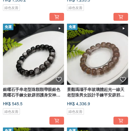
綠色友善
綠色友善
免運
免運
銀曜石手串老型珠顆顆帶眼銀色
景觀瑪瑙手串玻璃體起光一線天
黑曜石手鍊女款辟邪護身安神平
老型珠男女設計手鍊平安辟邪沉
靜
穩
HK$ 545.5
HK$ 4,336.9
綠色友善
綠色友善
免運
免運