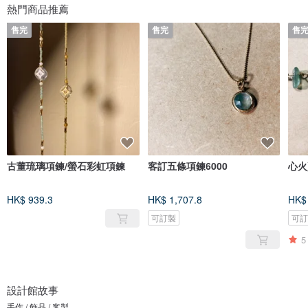
熱門商品推薦
售完
售完
售
古董琉璃項鍊/螢石彩虹項鍊
客訂五條項鍊6000
心火
HK$ 939.3
HK$ 1,707.8
HK$
可訂製
可
5
設計館故事
手作 / 飾品 / 客製