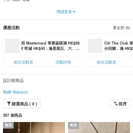
鳥嶼承載著萬物
閱讀更多
它堅固、豐富、具有創造力和包容力
就像你一樣
優惠活動
看全部 (6)
-
陽光 空氣 淨水 土壤
山海 礦石 金屬 貝殼
用 Mastercard 單筆簽賬滿 HK$58
Citi The Club
動物 花草 樹木 鳥兒
0 即減 HK$40；逢星期五、六、日
分回贈，滿 HK$580
魔法 怪獸 精靈 部落
滿 HK$880 即減 HK$80（名額有
Coins（名額
限，額滿即止，僅限「常用信用
前往活動頁
活動詳情
前往活動頁
卡」結帳）
設計館商品
鳥嶼 Niaoyoo
篩選商品 ( 0 )
排序
387 個商品
售完
售完