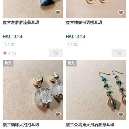
復古灰胖胖流蘇耳環
復古橘幾何透明耳環
HK$ 142.4
HK$ 142.4
可訂製
可訂製
4
(1)
售完
售完
復古貓咪大泡泡耳環
復古亞馬遜天河石菱形耳環