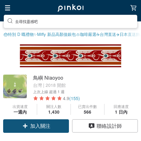
送自己一份特別的禮物
🎂特別 D 嘅禮物
✨Miffy 新品
高顏值銀包👛
咖啡嚴選☕️
台灣直送✈️
日本直送飾
鳥嶼 Niaoyoo
台灣 | 2018 開館
上次上線
超過 1 週
4.9
(155)
出貨速度
關注人數
已賣出件數
回應速度
一週內
1,430
566
1 日內
加入關注
聯絡設計師