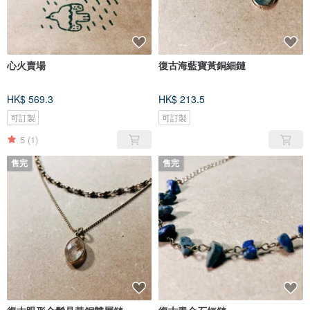
心火賣場
復古海藍寶黃銅細鏈
HK$ 569.3
HK$ 213.5
可訂製
可訂製
5
(1)
售完
售完