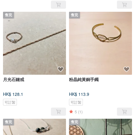
售完
售完
月光石鏈戒
粉晶純黃銅手鐲
HK$ 128.1
HK$ 113.9
可訂製
可訂製
5
(1)
售完
售完