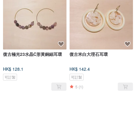
復古極光23水晶C形黃銅細耳環
復古米白大理石耳環
HK$ 128.1
HK$ 142.4
可訂製
可訂製
5
(1)
售完
售完