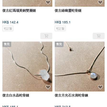
復古紅瑪瑙黃銅雙層鏈
復古綠幽靈蛇骨鏈
HK$ 142.4
HK$ 185.1
可訂製
可訂製
售完
售完
復古白水晶蛇骨鏈
復古月光石水滴蛇骨鍊
HK$ 185.1
HK$ 213.5