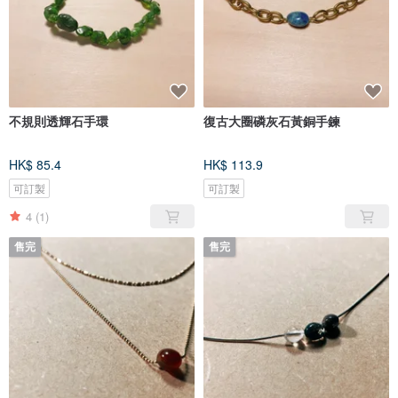
不規則透輝石手環
復古大圈磷灰石黃銅手鍊
HK$ 85.4
HK$ 113.9
可訂製
可訂製
4
(1)
售完
售完