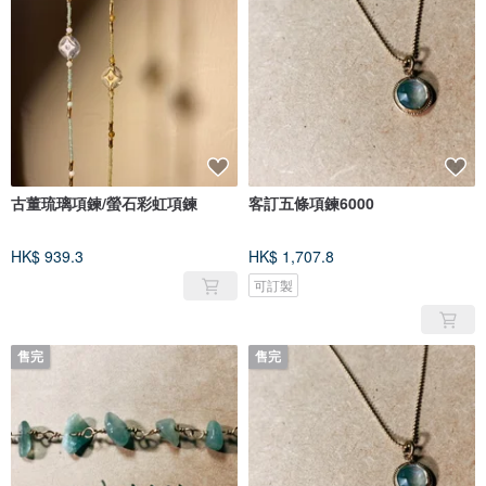
古董琉璃項鍊/螢石彩虹項鍊
客訂五條項鍊6000
HK$ 939.3
HK$ 1,707.8
可訂製
售完
售完