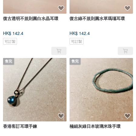
復古透明不規則圓白水晶耳環
復古綠不規則圓水草瑪瑙耳環
HK$ 142.4
HK$ 142.4
可訂製
可訂製
售完
售完
香港客訂耳環手鍊
極細灰綠日本玻璃米珠手環