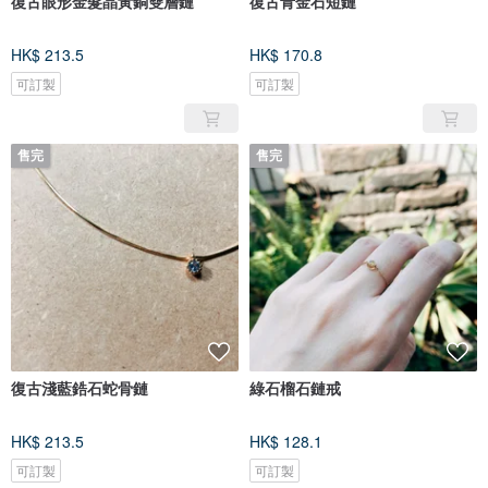
復古眼形金髮晶黃銅雙層鏈
復古青金石短鏈
HK$ 213.5
HK$ 170.8
可訂製
可訂製
售完
售完
復古淺藍鋯石蛇骨鏈
綠石榴石鏈戒
HK$ 213.5
HK$ 128.1
可訂製
可訂製