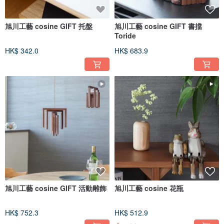
旭川工藝 cosine GIFT 托盤
旭川工藝 cosine GIFT 書擋
Toride
HK$ 342.0
HK$ 683.9
超越世代，能使用百年的家具
使用原木材製作的家具就算因長年使用而有傷痕，只要將傷痕處削去再重新塗
裝，便能重回新品般繼續使用。另外即使將原木削製成家具也依然重複著呼吸以
及溼氣的吸收・排出。熟知此木材特性的職人設計出了壓條來防止膨脹，盡可能
讓製品長期維持在良好的狀態。有著如此信念以及使用高度技術所製作的商品，
才能讓MUKU工房自信地交付給客人們。
旭川工藝 cosine GIFT 活動雕飾
旭川工藝 cosine 花瓶
HK$ 752.3
HK$ 512.9