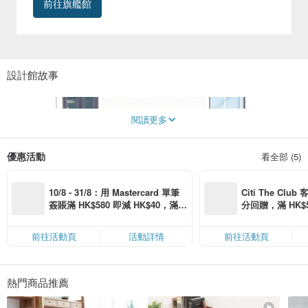
前往旗艦館
的誠懇。
設計館故事
閱讀更多
優惠活動
看全部 (5)
10/8 - 31/8：用 Mastercard 單筆
Citi The Club
簽賬滿 HK$580 即減 HK$40，滿 H
分回贈，滿 HK$580
K$2,500 即減 HK$300，星期五、
Coins（名額
六、日滿 HK$880 即減 HK$80（名
前往活動頁
活動詳情
前往活動頁
額有限，額滿即止，僅限「常用信
用卡」結帳）
熱門商品推薦
由日本製物精神創造出讓生活更加豐富的道具們