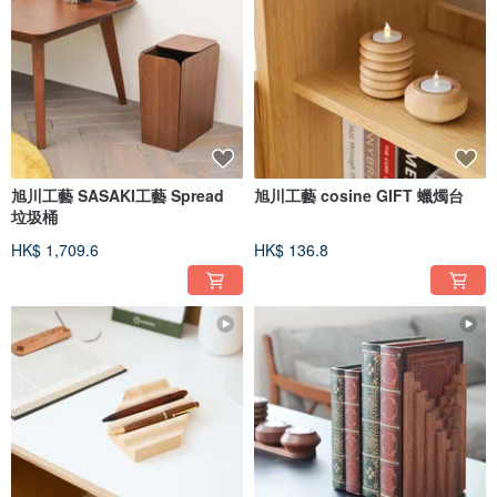
傳達出家具職人深刻的信念
位於全國各地的有名家具產地各有特色，以及重要的職人精神。我們也同感並環
抱相同的信念共事。
「讓人們喜悅的製物」
旭川工藝 SASAKI工藝 Spread
旭川工藝 cosine GIFT 蠟燭台
「不浪費有限的資源」
「只製作高品質且有其必要的事物」
垃圾桶
「只要修理就能持續使用」
「培育下一代的家具職人」
HK$ 1,709.6
HK$ 136.8
「製作尊重傳統，並符合時代的事物」