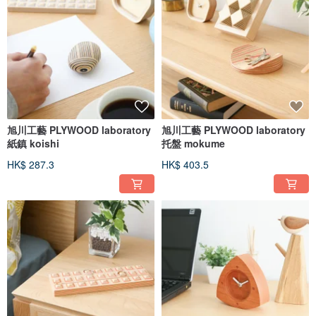
旭川工藝 PLYWOOD laboratory
旭川工藝 PLYWOOD laboratory
紙鎮 koishi
托盤 mokume
HK$ 287.3
HK$ 403.5