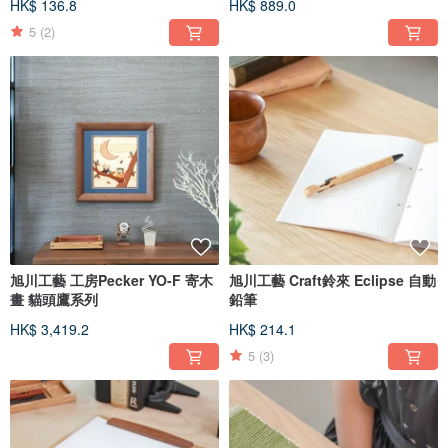
HK$ 136.8
HK$ 889.0
5
(2)
旭川工藝 工房Pecker YO-F 寄木
旭川工藝 Craft鈴來 Eclipse 自動
畫 貓頭鷹系列
鉛筆
HK$ 3,419.2
HK$ 214.1
5
(3)