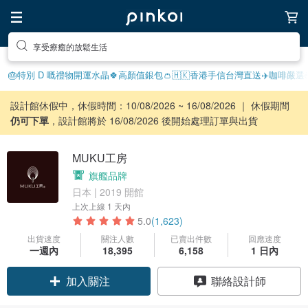
去尋找靈感吧
🎂特別 D 嘅禮物
開運水晶🍀
高顏值銀包👛
🇭🇰香港手信
台灣直送✈️
咖啡嚴選☕
設計館休假中，休假時間：10/08/2026 ~ 16/08/2026 ｜ 休假期間
仍可下單
，設計館將於 16/08/2026 後開始處理訂單與出貨
MUKU工房
旗艦品牌
日本 | 2019 開館
上次上線
1 天內
5.0
(1,623)
出貨速度
關注人數
已賣出件數
回應速度
一週內
18,395
6,158
1 日內
加入關注
聯絡設計師