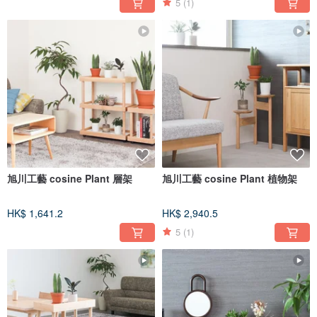
5
(1)
為大型家具提供送到府上的服務
在考慮要購入桌子之類的大型家具時，想必您一定有著家具的搬運、組合等方面
的許多煩惱。MUKU工房為海外配送提供貨品送到府的服務，讓您無須擔憂沉重
的大型家具如何搬運。並且我們根據商品的尺寸提供保護地板的腳墊，需組裝的
商品也相當簡易方便，有不懂之處都可以透過客服為您解惑。
※依據地區、物品大小等等不同情況變更配送業者，請您諒解。
旭川工藝 cosine Plant 層架
旭川工藝 cosine Plant 植物架
※部分家具因其形狀問題不提供腳墊。
HK$ 1,641.2
HK$ 2,940.5
5
(1)