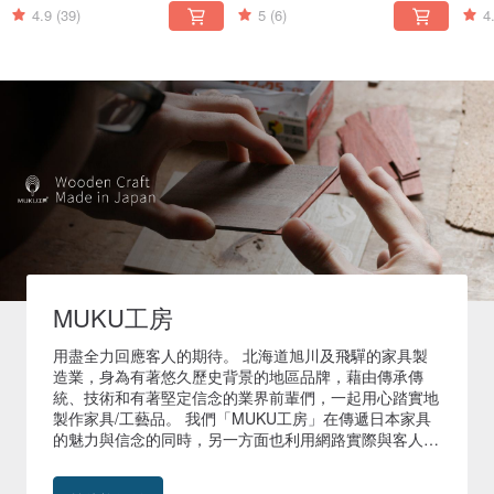
4.9
(39)
5
(6)
4
MUKU工房
用盡全力回應客人的期待。 北海道旭川及飛驒的家具製
造業，身為有著悠久歷史背景的地區品牌，藉由傳承傳
統、技術和有著堅定信念的業界前輩們，一起用心踏實地
製作家具/工藝品。 我們「MUKU工房」在傳遞日本家具
的魅力與信念的同時，另一方面也利用網路實際與客人溝
通思考，讓每位顧客在選擇MUKU工房時，能充分地感受
到來自日本的手藝及職人精神，還有我們用心為客人服務