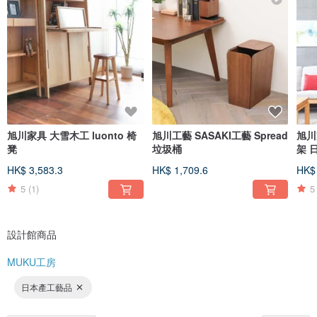
在MUKU工房，我們擁有日本著名的家具生產地旭川、飛騨、府中等，以及日本
各地的傳統工藝品和手工藝品為中心的陣容。雖然擁有不同的歷史，但都繼承了
從古至今傳承下來的高超技術。然而現在因為職人的減少等原因，工房的數量也
在逐漸減少。
MUKU工房希望通過介紹商品和品牌來盡一份力，不局限於日本，而是向全世界
展示日本技術的卓越之處，協助地方振興。
旭川家具 大雪木工 luonto 椅
旭川工藝 SASAKI工藝 Spread
旭川
凳
垃圾桶
架 
桃木
HK$ 3,583.3
HK$ 1,709.6
HK$ 
5
(1)
5
設計館商品
MUKU工房
日本產工藝品