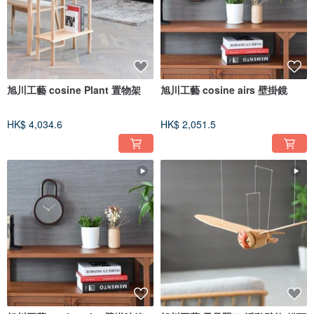
旭川工藝 cosine Plant 置物架
旭川工藝 cosine airs 壁掛鏡
HK$ 4,034.6
HK$ 2,051.5
提供給客人們與樹木共度愉快的時光
為您提議各式日本產家具的不同角度及樣貌。為回應客人們各式各樣的需求，以
及創造屬於自己重要的空間。請無需顧慮，我們將會盡心為您服務。
客服中心是作為家具最貼近的窗口，也是連結客人與我們的場所。耐心聽取各式
需求並理解後為您細心地提案可以滿足的家具，請讓我們為您跟實木家具長遠的
陪伴上助一份力吧。
【MUKU工房】
北廊股份有限公司
公司負責人：永原 大介
公司地址：北海道旭川市永山北3条6丁目3-22
營業時間：週一至週五 日本時間 9:30～17:00
例假日：週六・週日・日本國定假日