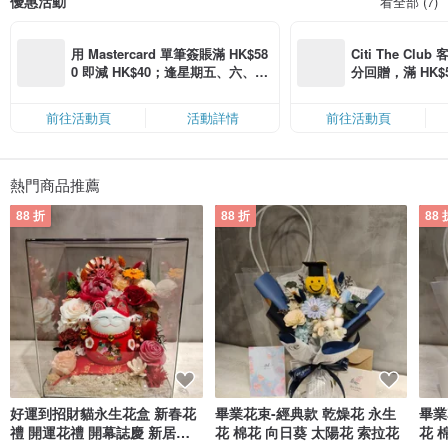
優惠活動
看全部 (7)
用 Mastercard 單筆簽賬滿 HK$58
Citi The Club
0 即減 HK$40；逢星期五、六、日
分回贈，滿 HK$580
滿 HK$880 即減 HK$80（名額有
Coins（名額
限，額滿即止，僅限「常用信用
前往活動頁
活動詳情
前往活動頁
卡」結帳）
熱門商品推薦
88 折
88 折
88 
好運到招財貓永生花盒 新春花
畢業花束-經典款 乾燥花 永生
畢業
禮 開運花禮 開幕誌慶 新居落
花 棉花 向日葵 太陽花 索拉花
花 