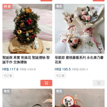
88 折
售完
聖誕樹 果實 乾燥花 聖誕禮物 聖
母親節 蜜桃薔薇系列 永生康乃馨
誕手作 交換禮物
花束
HK$ 117.8
HK$ 133.8
HK$ 195.5
HK$ 222.1
可訂製
可訂製
售完
售完