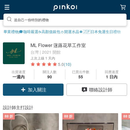
享受療癒的放鬆生活
畢業禮物🎓
咖啡嚴選☕️
高顏值銀包👛
開運水晶🍀
🇯🇵日本免運
生日禮物
ML Flower 蒾蕗花草工作室
台灣 | 2021 開館
上次上線
1 天內
5.0
(10)
出貨速度
關注人數
已賣出件數
回應速度
一週內
90
55
1 日內
領優惠券
聯絡設計師
加入關注
設計師主打設計
88 折
88 折
88 