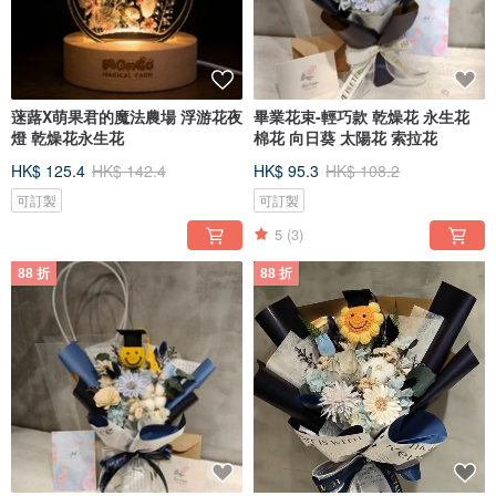
蒾蕗X萌果君的魔法農場 浮游花夜
畢業花束-輕巧款 乾燥花 永生花
燈 乾燥花永生花
棉花 向日葵 太陽花 索拉花
HK$ 125.4
HK$ 142.4
HK$ 95.3
HK$ 108.2
可訂製
可訂製
5
(3)
88 折
88 折