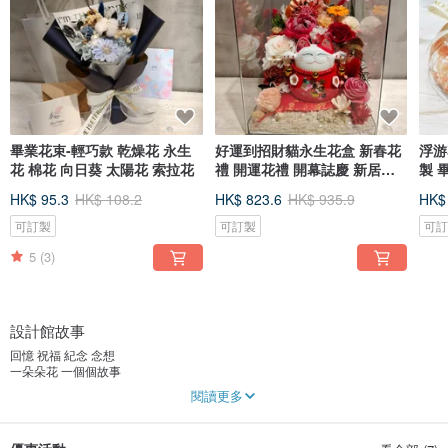
畢業花束-輕巧款 乾燥花 永生
好運到招財貓永生花盒 新春花
浮游
花 棉花 向日葵 太陽花 索拉花
禮 開運花禮 開幕誌慶 新居落
製 
成
小物
HK$ 95.3
HK$ 108.2
HK$ 823.6
HK$ 935.9
HK$
可訂製
可訂製
可
5
(3)
設計館故事
回憶 祝福 紀念 念想
一朵朵花 一個個故事
期許
閱讀更多
透過你分享的故事為作品注入創作靈感
透過我的花藝讓你的生活變得繽紛豐富