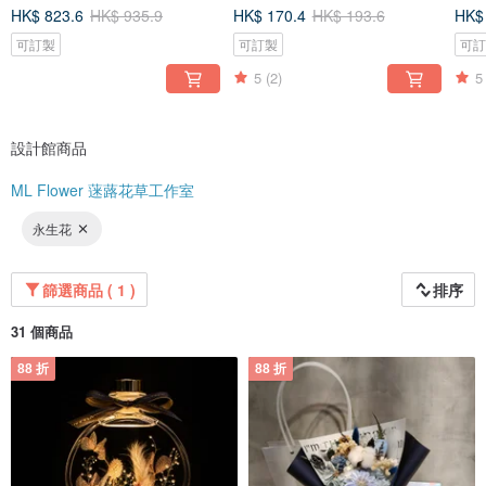
成
HK$ 823.6
HK$ 935.9
HK$ 170.4
HK$ 193.6
HK$
可訂製
可訂製
可
5
(2)
5
設計館商品
ML Flower 蒾蕗花草工作室
永生花
篩選商品 ( 1 )
排序
31 個商品
88 折
88 折