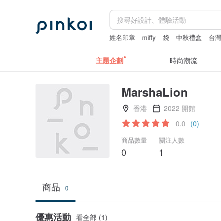
姓名印章
miffy
袋
中秋禮盒
台
主題企劃
時尚潮流
MarshaLion
香港
2022 開館
0.0
(0)
商品數量
關注人數
0
1
商品
0
優惠活動
看全部 (1)