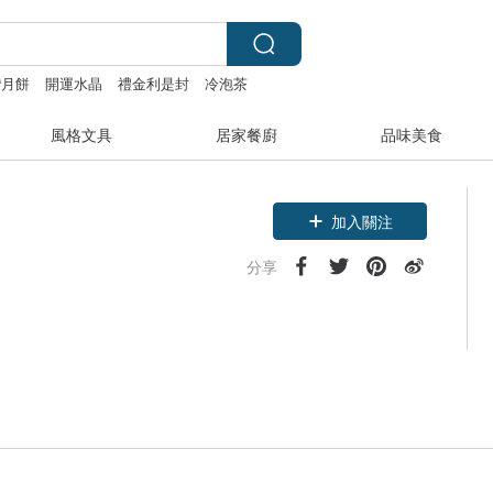
灣月餅
開運水晶
禮金利是封
冷泡茶
風格文具
居家餐廚
品味美食
加入關注
分享