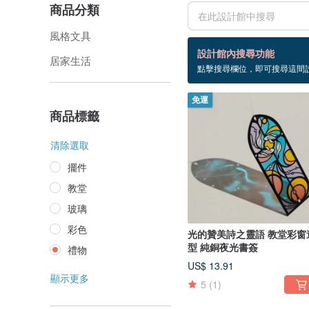
商品分類
風格文具
2 個商品
設計館內搜尋功能
居家生活
點擊搜尋欄位，即可搜尋這間
禮物
免運
商品標籤
清除選取
擺件
教堂
玻璃
彩色
光的贊美詩之靈語 教堂彩窗
型 純銅夜光書簽
禮物
US$ 13.91
顯示更多
5
(1)