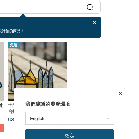
設計館的商品！
免運
我們建議的瀏覽環境
造
世間的晝與夜 玻璃教堂裝飾燭
台擺件 可車載
US$ 68.00
確定