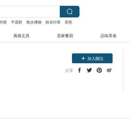
月餅
平底鞋
散水禮物
姓名印章
茶筅
風格文具
居家餐廚
品味美食
加入關注
分享