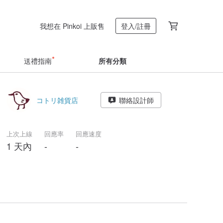
我想在 Pinkoi 上販售
登入/註冊
送禮指南
所有分類
コトリ雑貨店
聯絡設計師
上次上線
回應率
回應速度
1 天內
-
-