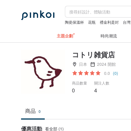
陶瓷保溫杯
花瓶
禮金利是封
台灣
主題企劃
時尚潮流
コトリ雑貨店
日本
2024 開館
0.0
(0)
商品數量
關注人數
0
4
商品
0
優惠活動
看全部 (1)