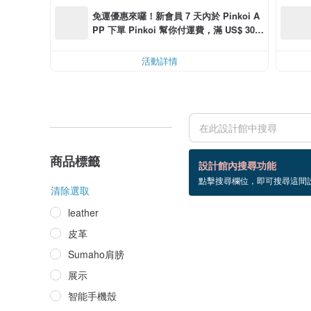
免運優惠來囉！新會員 7 天內於 Pinkoi A
PP 下單 Pinkoi 幫你付運費，滿 US$ 30.0
0 最高可減運費 US$ 6.00
活動詳情
商品標籤
0 個商品
設計館內搜尋功能
點擊搜尋欄位，即可搜尋這間
shoulder+bag
清除選取
leather
皮革
Sumaho肩膀
展示
智能手機殼