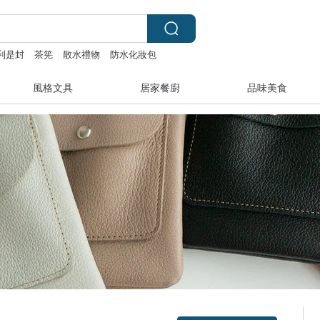
利是封
茶筅
散水禮物
防水化妝包
風格文具
居家餐廚
品味美食
領優惠券