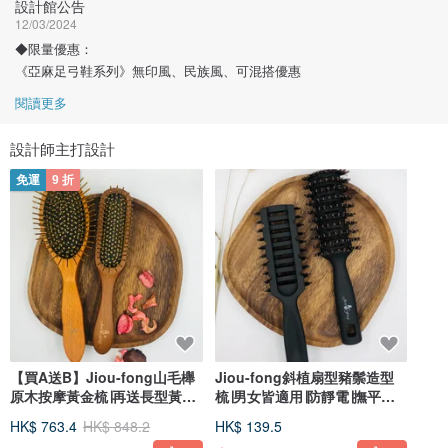
設計館公告
12/03/2024
◆限量優惠：
《亞麻足弓鞋系列》無印風、民族風、可混搭優惠
閱讀更多
設計師主打設計
免運
9 折
【買A送B】Jiou-fong山毛櫸
Jiou-fong斜植扇型豬鬃造型
原木按摩黃金梳∣再送長型黃金
梳∣男女皆適用∣防靜電∣撫平毛
梳1支
躁感
HK$ 763.4
HK$ 848.2
HK$ 139.5