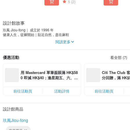
5
(2)
設計館故事
玖鳳 Jiou-fong｜ 成立於 1996 年
健康人生，從腳開始｜貼近自然，盡在麻鞋
閱讀更多
「我找了半輩子麻鞋，沒想到會在這裡。」一位長者讚嘆地說。
原來老祖宗傳下來的智慧，是最歷久彌新的。這句話鼓勵了我們團隊，創立品牌
「玖鳳」結合傳統與時尚，專注於麻鞋的設計與製作，從最初的鶯歌老街到現在
優惠活動
看全部 (7)
各大百貨都有我們的足跡。
以天然亞麻作為材料，取其纖維獨有的特性，吸濕、排汗且不悶熱，那種透氣親
膚、舒適愜意的感覺，是一般塑／橡膠鞋所無法替代，透過不斷地創新改良，玖
用 Mastercard 單筆簽賬滿 HK$58
Citi The Club
鳳也將「足弓墊」的概念，融合於亞麻鞋中，設計出符合人體工學的室內鞋，提
0 即減 HK$40；逢星期五、六、日
分回贈，滿 HK$580
升居家辦公的舒適度；另外更搭配圖騰美學、線條花紋，循復古、民族風開發設
滿 HK$880 即減 HK$80（名額有
Coins（名額
計亞麻系列外出鞋，集實用、美觀價值於一身，在享受舒適的同時也能兼顧美
限，額滿即止，僅限「常用信用
感，也順應了人們回歸自然、追求健康與綠色環保的理念。
前往活動頁
活動詳情
前往活動頁
卡」結帳）
玖鳳一直秉持著「顧客至上，品質卓越，服務創新」的經營理念，持續專注開發
這項獨特資源，立基於傳統工藝之上，設計出更多樣的亞麻鞋，並積極研發麻編
設計館商品
工藝製品，希望能讓這項珍貴的資源，走進更多人的生活中。
「千里之行，始於足下。」現在就來為自己挑選一雙稱心如意的好鞋，與我們一
玖鳳Jiou-fong
同體驗麻鞋之美。