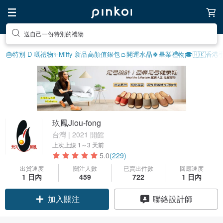
送自己一份特別的禮物
🎂特別 D 嘅禮物
✨Miffy 新品
高顏值銀包👛
開運水晶🍀
畢業禮物🎓
🇭🇰香港
玖鳳Jiou-fong
台灣 | 2021 開館
上次上線
1～3 天前
5.0
(229)
出貨速度
關注人數
已賣出件數
回應速度
1 日內
459
722
1 日內
加入關注
聯絡設計師