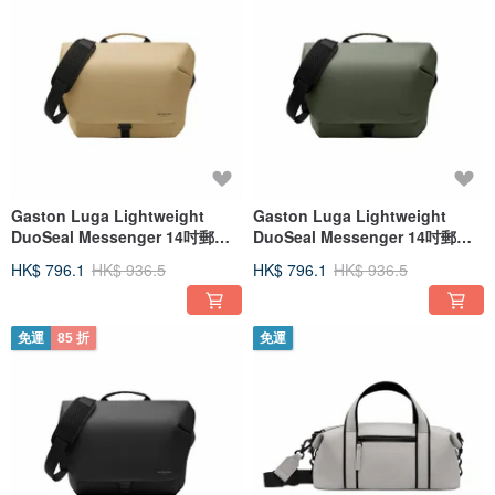
Gaston Luga Lightweight
Gaston Luga Lightweight
DuoSeal Messenger 14吋郵差
DuoSeal Messenger 14吋郵差
包 -拿鐵色
包 -橄欖綠
HK$ 796.1
HK$ 936.5
HK$ 796.1
HK$ 936.5
免運
85 折
免運