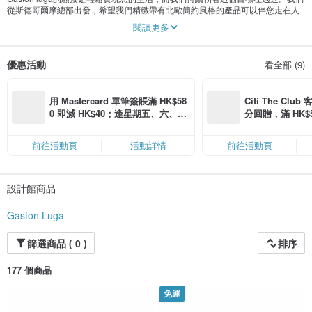
從斯德哥爾摩總部出發，希望我們精緻帶有北歐簡約風格的產品可以伴您走在人
生的路上。
閱讀更多
我們的產品在構思時，涵納了北歐美學及功能性。彌合功能性與時尚設計之間的
鴻溝，我們希望滿足您永恆的好奇心，並成為您下一個旅程以及一生忠實伴侶。
優惠活動
看全部 (9)
我們品牌提供您兼具時尚、永續性及靈活性的產品，將潮流與復古結合，我們的
背包受到當代時尚趨勢以及永不過時的流行影響。
用 Mastercard 單筆簽賬滿 HK$58
Citi The Club
0 即減 HK$40；逢星期五、六、日
分回贈，滿 HK$580
滿 HK$880 即減 HK$80（名額有
Coins（名額
限，額滿即止，僅限「常用信用
前往活動頁
活動詳情
前往活動頁
卡」結帳）
設計館商品
Gaston Luga
篩選商品 ( 0 )
排序
177 個商品
免運