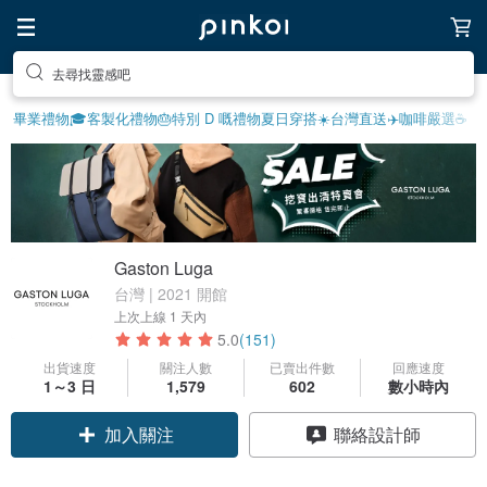
去尋找靈感吧
畢業禮物🎓
客製化禮物
🎂特別 D 嘅禮物
夏日穿搭☀️
台灣直送✈️
咖啡嚴選☕️
Gaston Luga
台灣 | 2021 開館
上次上線
1 天內
5.0
(151)
出貨速度
關注人數
已賣出件數
回應速度
1～3 日
1,579
602
數小時內
領優惠券
聯絡設計師
加入關注