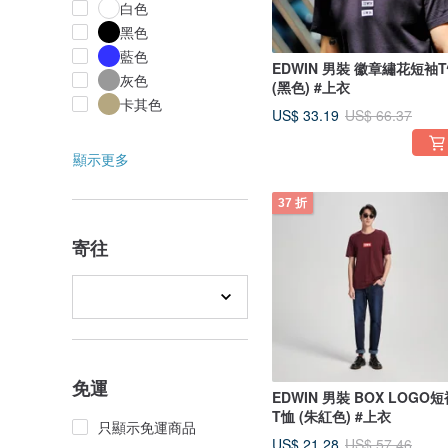
白色
黑色
藍色
EDWIN 男裝 徽章繡花短袖
灰色
(黑色) #上衣
卡其色
US$ 33.19
US$ 66.37
顯示更多
37 折
寄往
免運
EDWIN 男裝 BOX LOGO
T恤 (朱紅色) #上衣
只顯示免運商品
US$ 21.28
US$ 57.46