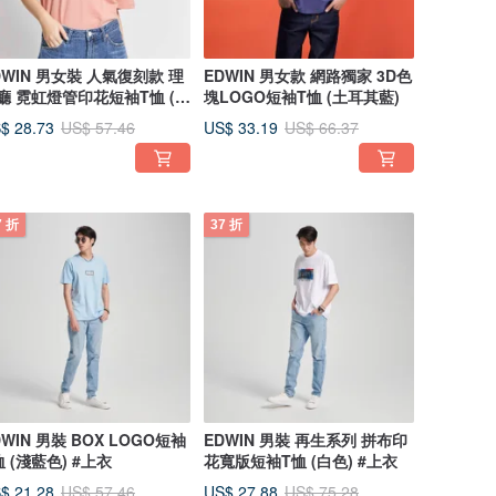
DWIN 男女裝 人氣復刻款 理
EDWIN 男女款 網路獨家 3D色
廳 霓虹燈管印花短袖T恤 (淡
塊LOGO短袖T恤 (土耳其藍)
色)
$ 28.73
US$ 33.19
US$ 57.46
US$ 66.37
7 折
37 折
DWIN 男裝 BOX LOGO短袖
EDWIN 男裝 再生系列 拼布印
恤 (淺藍色) #上衣
花寬版短袖T恤 (白色) #上衣
$ 21.28
US$ 27.88
US$ 57.46
US$ 75.28