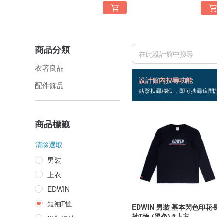
商品分類
衣著良品
403 個商品
設計館內搜尋功能
配件飾品
點擊搜尋欄位，即可搜尋這間
短袖T恤
商品標籤
清除選取
男裝
上衣
EDWIN
短袖T恤
EDWIN 男裝 基本閃色印花
袖T恤 (黑色) #上衣