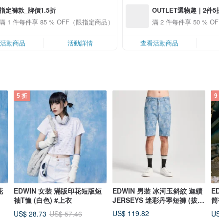
指定褲款_牌價1.5折
OUTLET選物趣｜2件5
滿 1 件每件享 85 % OFF（限指定商品）
滿 2 件每件享 50 %
看活動商品
活動詳情
查看活動商品
5 折
9
花
EDWIN 女裝 滿版印花短版短
EDWIN 男裝 冰河玉斜紋 迦績
E
袖T恤 (白色) #上衣
JERSEYS 迷彩丹寧短褲 (拔淺
筒
藍)
US$ 119.82
US$ 28.73
US
US$ 57.46