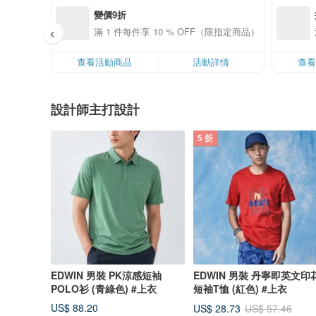
變價9折
滿 1 件每件享 10 % OFF（限指定商品）
查看活動商品
活動詳情
查
設計師主打設計
5 折
EDWIN 男裝 PK涼感短袖
EDWIN 男裝 丹寧即英文印
POLO衫 (青綠色) #上衣
短袖T恤 (紅色) #上衣
US$ 88.20
US$ 28.73
US$ 57.46