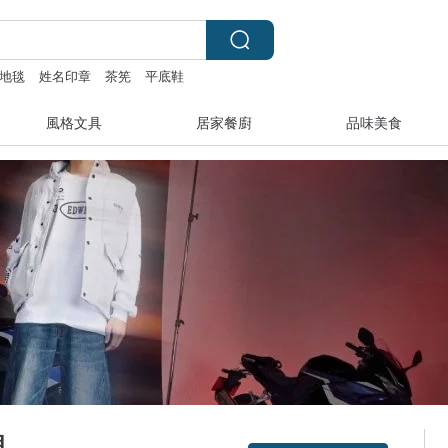
地毯
姓名印章
茶筅
平底鞋
風格文具
居家餐廚
品味美食
理