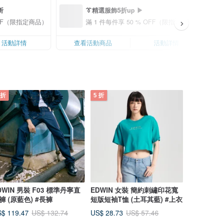
折
👔精選服飾5折up ▶
 OFF（限指定商品）
滿 1 件每件享 50 % OFF（限指定商品）
活動詳情
查看活動商品
活動詳情
 折
5 折
DWIN 男裝 F03 標準丹寧直
EDWIN 女裝 簡約刺繡印花寬
褲 (原藍色) #長褲
短版短袖T恤 (土耳其藍) #上衣
$ 119.47
US$ 28.73
US$ 132.74
US$ 57.46