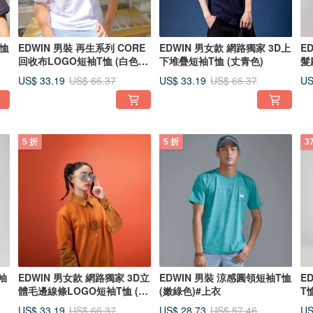
T恤
EDWIN 男裝 再生系列 CORE
EDWIN 男女款 網路獨家 3D上
E
回收布LOGO短袖T恤 (白色) #
下堆疊短袖T恤 (丈青色)
髮
上衣
桔
US$ 33.19
US$ 33.19
US
US$ 66.37
US$ 66.37
5 折
5 折
3
短袖
EDWIN 男女款 網路獨家 3D立
EDWIN 男裝 涼感圓領短袖T恤
E
體毛邊線條LOGO短袖T恤 (黃
(嫩綠色)#上衣
T
褐色)
US$ 33.19
US$ 28.73
US
US$ 66.37
US$ 57.46