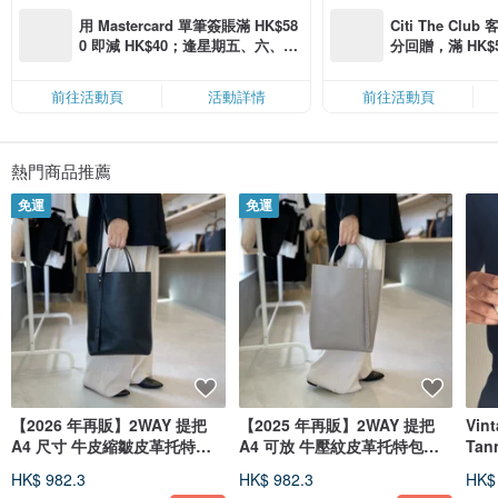
您好，我是 CHO。
用 Mastercard 單筆簽賬滿 HK$58
Citi The Club
我的正職是服飾的打版師。
0 即減 HK$40；逢星期五、六、日
分回贈，滿 HK$580
從 2011 年開始接觸皮革工藝。
滿 HK$880 即減 HK$80（名額有
Coins（名額
一開始，我以為這兩種使用針線製作的工藝很相似。
限，額滿即止，僅限「常用信用
但實際動手後，才發現工具、工序、技巧等都完全不同。
前往活動頁
活動詳情
前往活動頁
卡」結帳）
服飾與皮革工藝各有優點，
我嘗試將兩者的技巧融合，希望能創造出一些與眾不同、
有趣的東西。
希望大家都能享受布料與皮革各自獨特的溫暖。
熱門商品推薦
我們會在 Instagram 發布商品影片、新款與折扣資訊。歡迎隨時追蹤我們喔^^
免運
免運
Instagram：cho_leather
您現在也可以在位於東京都狛江市的選物店『nero tokyo』購買 CHO-Leather 的
商品了。
歡迎您親自前往，實際觸摸我們的商品。
店內還有許多其他設計師的作品，歡迎您撥空前去逛逛。
Instagram：n_nero.tokyo
【2026 年再販】2WAY 提把
【2025 年再販】2WAY 提把
Vin
A4 尺寸 牛皮縮皺皮革托特包
A4 可放 牛壓紋皮革托特包
Tan
【黑色】
【灰色】
包 
HK$ 982.3
HK$ 982.3
HK$