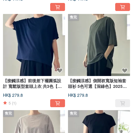
售完
【接觸涼感】前後差下襬圓弧設
【接觸涼感】側開衩寬版短袖套
計 寬鬆版型套頭上衣 共3色【海
頭衫 5色可選【深綠色】2025年
軍藍】2025年版重新設計
版重新設計
HK$ 279.8
HK$ 279.8
5
(1)
售完
售完