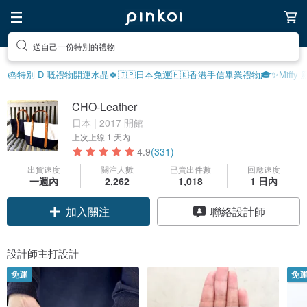
送自己一份特別的禮物
🎂特別 D 嘅禮物
開運水晶🍀
🇯🇵日本免運
🇭🇰香港手信
畢業禮物🎓
✨Miffy
CHO-Leather
日本 | 2017 開館
上次上線
1 天內
4.9
(331)
出貨速度
關注人數
已賣出件數
回應速度
一週內
2,262
1,018
1 日內
領優惠券
聯絡設計師
加入關注
設計師主打設計
免運
免