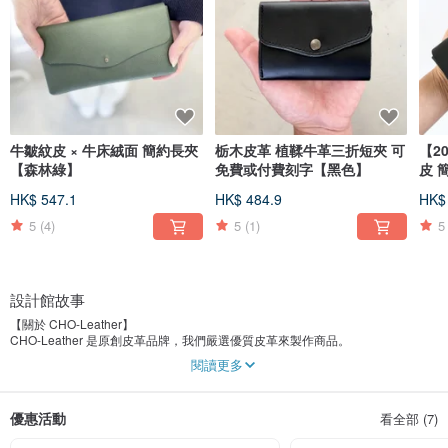
牛皺紋皮 × 牛床絨面 簡約長夾
栃木皮革 植鞣牛革三折短夾 可
【2
【森林綠】
免費或付費刻字【黑色】
皮 
HK$ 547.1
HK$ 484.9
HK$
5
(4)
5
(1)
5
設計館故事
【關於 CHO-Leather】
CHO-Leather 是原創皮革品牌，我們嚴選優質皮革來製作商品。
設計方面，我們致力於在簡約中，極致呈現曲線與直線的豐富表情。
閱讀更多
此外，我們也積極嘗試異材質拼接，不僅是相容性高的棉、麻等天然素材，
也樂於結合尼龍、聚酯纖維及金屬等。
希望大家都能感受皮革的溫潤，並享受我們獨具匠心的簡約設計。
優惠活動
看全部 (7)
【關於設計師】