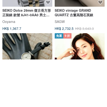
SEIKO Dolce 29mm 復古長方形
SEIKO vintage GRAND
正裝錶 款號 8J41-0AA0 男士石
QUARTZ 古董高階石英錶
英腕錶
Ooyama
SAGW
HK$ 1,367.7
HK$ 2,732.5
HK$ 3,643.3
免運
9 折
SEIKO 棉絮紋理白灰錶盤 銀色圓
1970's 簡約風格 橢圓藍寶石錶盤
形 特製錶耳 古董錶 vintage
日本 Seiko 女用古董機械錶
一J Studio ≡ vintage ≡
昨日好物 • yesterday nicethings
HK$ 1,332.1
HK$ 1,021.7
HK$ 1,135.2