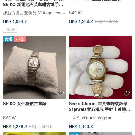
SEIKO 新電池石英咖啡古董手錶
女
挪亞方舟古董飾品 Vintage Jewelry
SAGW
HK$ 1,024.7
HK$ 1,238.2
HK$ 1,650.9
可訂製
免運
75 折
SEIKO 女仕機械古董錶
Seiko Chorus 罕見蝴蝶紋錶帶
21jewels寶石機芯 手動上鍊機械
錶
SAGW
一J Studio ≡ vintage ≡
HK$ 1,238.2
HK$ 1,650.9
HK$ 1,403.3