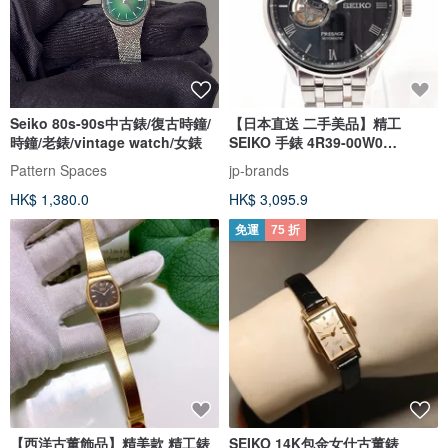
Seiko 80s-90s中古錶/復古時鐘/
【日本直送 二手美品】精工
時鐘/老錶/vintage watch/女錶
SEIKO 手錶 4R39-00W0
Presage Japanese Garden 不
Pattern Spaces
jp-brands
鏽鋼 銀色
HK$ 1,380.0
HK$ 3,095.9
免運
75 折
【西洋古董飾品】精美款 精工錶
SEIKO 14K包金女仕古董錶