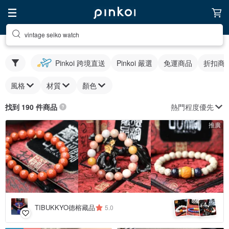
vintage seiko watch
Pinkoi 跨境直送
Pinkoi 嚴選
免運商品
折扣商
風格
材質
顏色
熱門程度優先
找到 190 件商品
推廣
4
+
TIBUKKYO德榕藏品
5.0