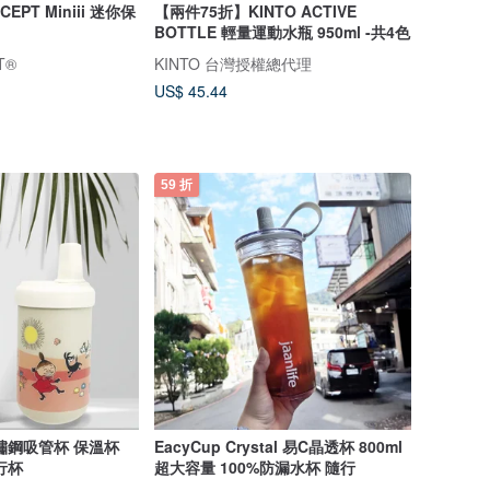
EPT Miniii 迷你保
【兩件75折】KINTO ACTIVE
BOTTLE 輕量運動水瓶 950ml -共4色
T®
KINTO 台灣授權總代理
US$ 45.44
59 折
吸管杯 保溫杯
EacyCup Crystal 易C晶透杯 800ml
行杯
超大容量 100%防漏水杯 隨行