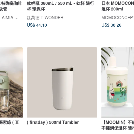
 卡特陶瓷咖啡
鈦輕瓶 380mL / 550 mL - 鈦杯 隨行
日本 MOMOCONC
 吸管
杯 環保杯
溫杯 200ml
FELLOW × HOLOHOLO x AIMIA 愛米雅
鈦萬德 TIWONDER
MOMOCONCEP
US$ 44.10
US$ 38.26
探索綠 ( 直
( firstday ) 500ml Tumbler
【MOOMIN】不鏽鋼
不鏽鋼保溫杯 隨