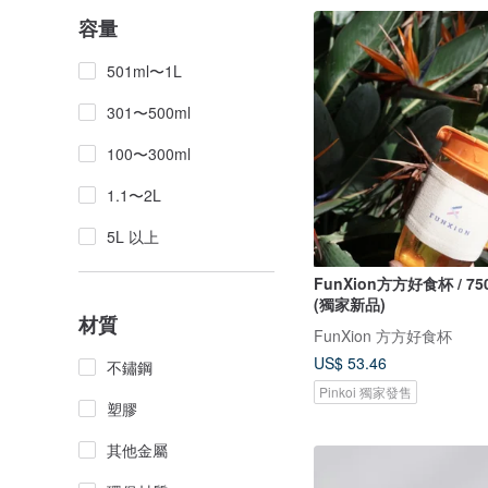
容量
501ml〜1L
301〜500ml
100〜300ml
1.1〜2L
5L 以上
FunXion方方好食杯 / 75
(獨家新品)
材質
FunXion 方方好食杯
US$ 53.46
不鏽鋼
Pinkoi 獨家發售
塑膠
其他金屬