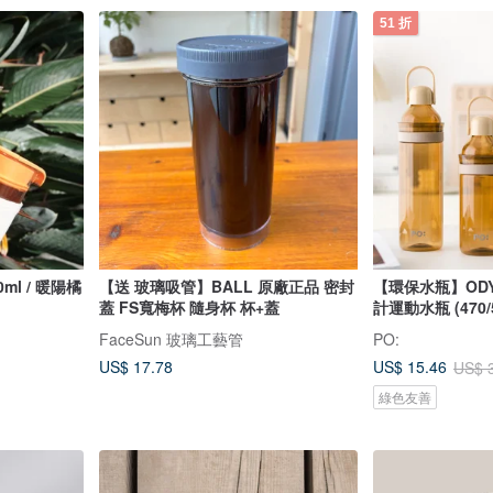
51 折
0ml / 暖陽橘
【送 玻璃吸管】BALL 原廠正品 密封
【環保水瓶】ODY
蓋 FS寬梅杯 隨身杯 杯+蓋
計運動水瓶 (470/5
FaceSun 玻璃工藝管
PO:
US$ 17.78
US$ 15.46
US$ 
綠色友善