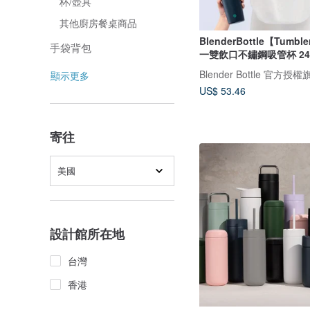
杯/壺具
其他廚房餐桌商品
BlenderBottle【Tum
手袋背包
一雙飲口不鏽鋼吸管杯 24
Blender Bottle 官方授
顯示更多
US$ 53.46
寄往
美國
設計館所在地
台灣
香港