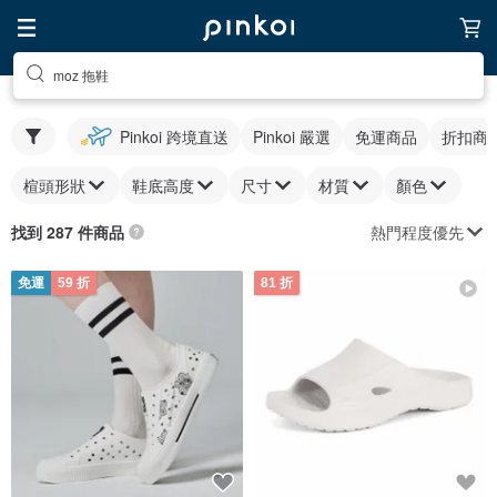
moz 拖鞋
Pinkoi 跨境直送
Pinkoi 嚴選
免運商品
折扣商
楦頭形狀
鞋底高度
尺寸
材質
顏色
熱門程度優先
找到 287 件商品
免運
59 折
81 折