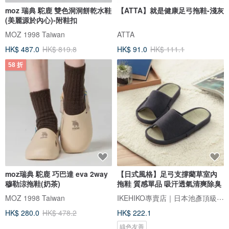
moz 瑞典 駝鹿 雙色洞洞餅乾水鞋
【ATTA】就是健康足弓拖鞋-淺灰
(美麗源於內心)-附鞋扣
MOZ 1998 Taiwan
ATTA
HK$ 487.0
HK$ 819.8
HK$ 91.0
HK$ 111.1
58 折
moz瑞典 駝鹿 巧巴達 eva 2way
【日式風格】足弓支撐藺草室內
穆勒涼拖鞋(奶茶)
拖鞋 質感單品 吸汗透氣清爽除臭
IKEHIKO專賣店｜日本池彥頂級藺草製品｜讓生活與自然更靠近
MOZ 1998 Taiwan
HK$ 280.0
HK$ 478.2
HK$ 222.1
綠色友善