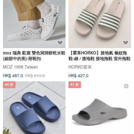
moz 瑞典 駝鹿 雙色洞洞餅乾水鞋
【霍革HORKO】接地氣 條紋拖
(細節中的美)-附鞋扣
鞋-綠 / 接地鞋 接地拖鞋 室外拖鞋
MOZ 1998 Taiwan
HORKO霍革
HK$ 487.0
HK$ 819.8
HK$ 427.0
68 折
81 折