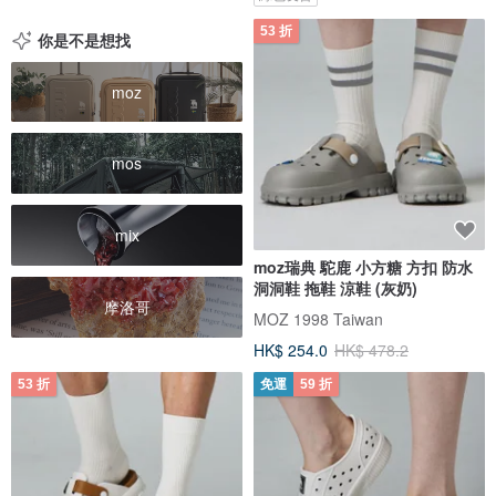
53 折
你是不是想找
moz
mos
mix
moz瑞典 駝鹿 小方糖 方扣 防水
洞洞鞋 拖鞋 涼鞋 (灰奶)
摩洛哥
MOZ 1998 Taiwan
HK$ 254.0
HK$ 478.2
53 折
免運
59 折