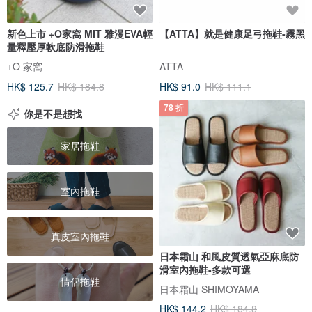
新色上市 +O家窩 MIT 雅漫EVA輕
【ATTA】就是健康足弓拖鞋-霧黑
量釋壓厚軟底防滑拖鞋
+O 家窩
ATTA
HK$ 125.7
HK$ 184.8
HK$ 91.0
HK$ 111.1
78 折
你是不是想找
家居拖鞋
室內拖鞋
真皮室內拖鞋
日本霜山 和風皮質透氣亞麻底防
滑室內拖鞋-多款可選
情侶拖鞋
日本霜山 SHIMOYAMA
HK$ 144.2
HK$ 184.8