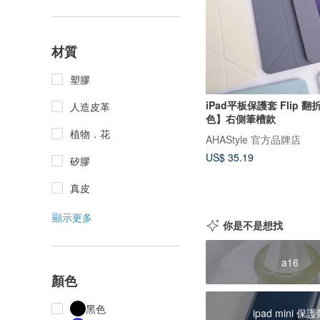
材質
塑膠
iPad平板保護套 Flip 
人造皮革
色】右側筆槽款
植物．花
AHAStyle 官方品牌店
US$ 35.19
矽膠
真皮
顯示更多
你是不是想找
a16
顏色
黑色
ipad mini 保