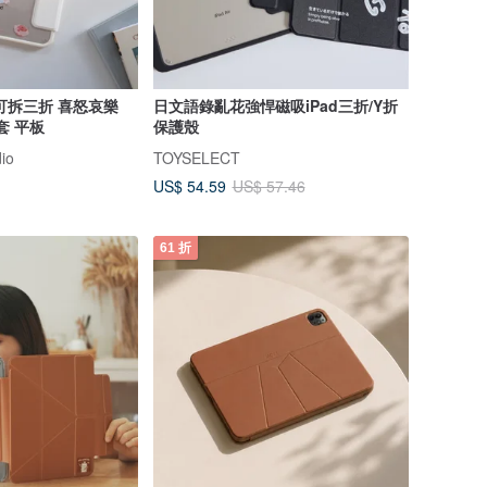
可拆三折 喜怒哀樂
日文語錄亂花強悍磁吸iPad三折/Y折
套 平板
保護殼
io
TOYSELECT
US$ 54.59
US$ 57.46
61 折