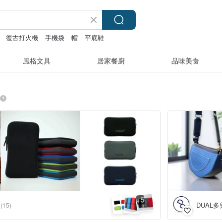
復古打火機
手機袋
帽
平底鞋
風格文具
居家餐廚
品味美食
5
+
DUAL
(15)