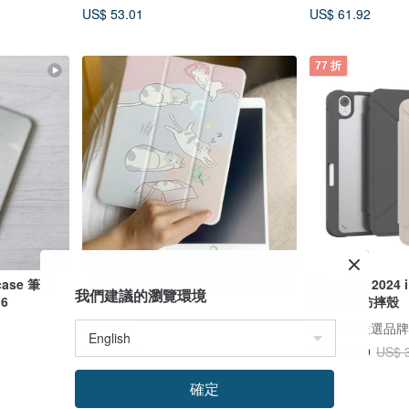
US$ 53.01
US$ 61.92
77 折
ase 筆槽
【懶惰的小貓】IPAD保護殼 附筆糟位
Hipporizz 2024 
我們建議的瀏覽環境
 6
晶透筆槽防摔殼
Case.jpg
Maclove嚴選品
US$ 30.45
US$ 30.19
US$ 
確定