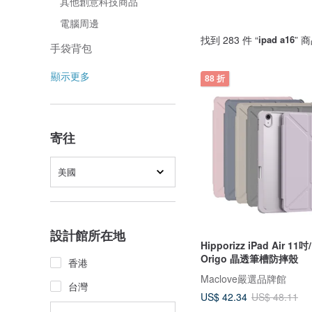
其他創意科技商品
電腦周邊
找到 283 件 “
ipad a16
” 
手袋背包
顯示更多
88 折
寄往
美國
設計館所在地
Hipporizz iPad Air 11吋
Origo 晶透筆槽防摔殼
香港
Maclove嚴選品牌館
台灣
US$ 42.34
US$ 48.11