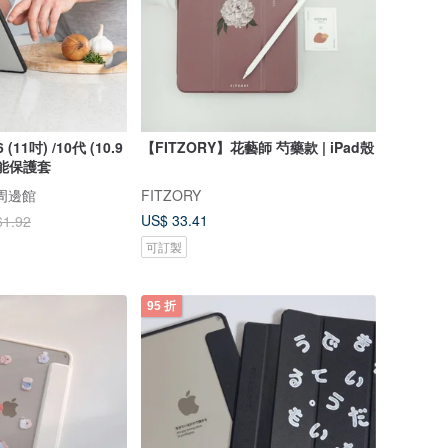
6 (11吋) /10代 (10.9
【FITZORY】花藝師 芍藥款 | iPad殼
多功能保護套
e 周邊館
FITZORY
US$ 33.41
61.92
可訂製
95 折