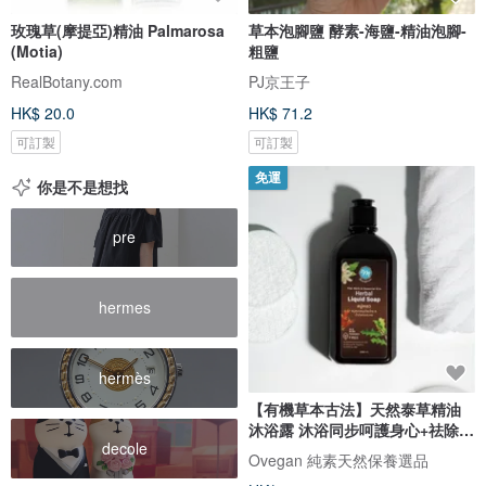
玫瑰草(摩提亞)精油 Palmarosa
草本泡腳鹽 酵素-海鹽-精油泡腳-
(Motia)
粗鹽
RealBotany.com
PJ京王子
HK$ 20.0
HK$ 71.2
可訂製
可訂製
免運
你是不是想找
pre
hermes
hermès
【有機草本古法】天然泰草精油
沐浴露 沐浴同步呵護身心+祛除體
decole
味
Ovegan 純素天然保養選品