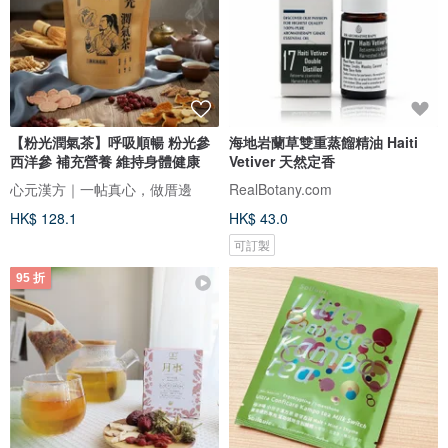
【粉光潤氣茶】呼吸順暢 粉光參
海地岩蘭草雙重蒸餾精油 Haiti
西洋參 補充營養 維持身體健康
Vetiver 天然定香
心元漢方｜一帖真心，做厝邊
RealBotany.com
HK$ 128.1
HK$ 43.0
可訂製
95 折