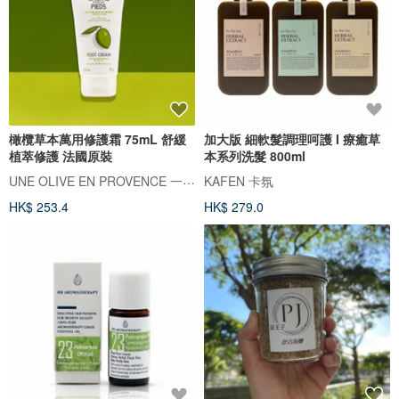
橄欖草本萬用修護霜 75mL 舒緩
加大版 細軟髮調理呵護 I 療癒草
植萃修護 法國原裝
本系列洗髮 800ml
UNE OLIVE EN PROVENCE 一顆橄欖
KAFEN 卡氛
HK$ 253.4
HK$ 279.0