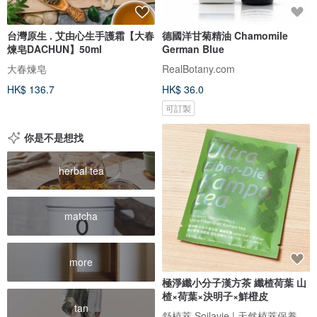
台灣原生 . 艾由心生手護霜【大春
德國洋甘菊精油 Chamomile
煉皂DACHUN】50ml
German Blue
大春煉皂
RealBotany.com
HK$ 136.7
HK$ 36.0
可訂製
你是不是想找
herbal tea
matcha
more
極淨纖小分子漢方茶 纖楂荷葉 山
楂×荷葉×決明子×鮮橙皮
tan
舒植萃 Soilavie | 天然植萃保養