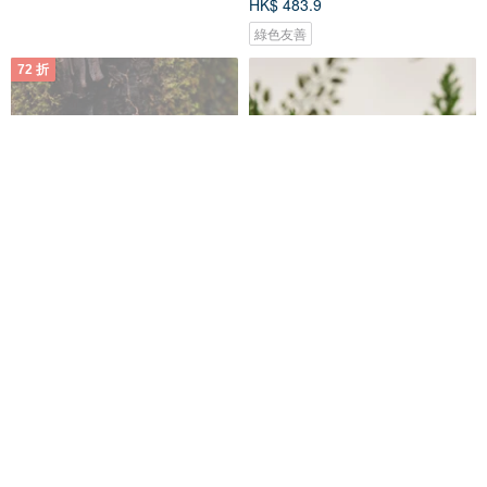
HK$ 483.9
綠色友善
72 折
依蘭精油草本頭皮舒緩水
【溫活。暖月】養宮調理油
150ml(無矽靈 適用所有頭皮使用)
Hietori with Grace
LODNI蘿德妮
排寒暖日屋
HK$ 235.8
HK$ 327.4
HK$ 279.0
免運
免運