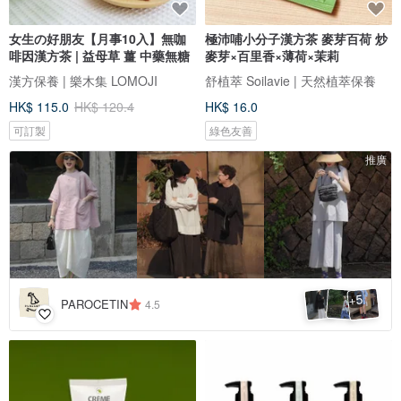
女生の好朋友【月事10入】無咖
極沛哺小分子漢方茶 麥芽百荷 炒
啡因漢方茶 | 益母草 薑 中藥無糖
麥芽×百里香×薄荷×茉莉
漢方保養 | 樂木集 LOMOJI
舒植萃 Soilavie | 天然植萃保養
HK$ 115.0
HK$ 120.4
HK$ 16.0
可訂製
綠色友善
推廣
5
+
PAROCETIN
4.5