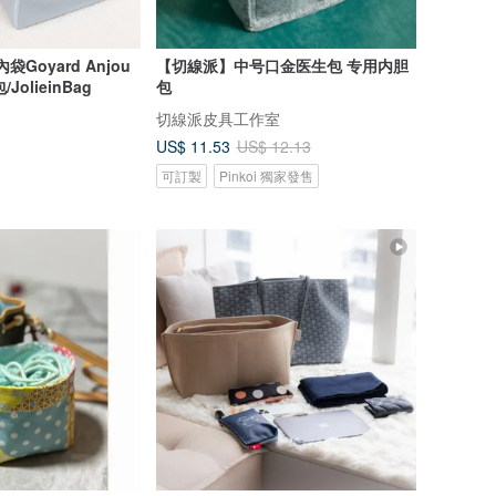
袋Goyard Anjou
【切線派】中号口金医生包 专用内胆
JolieinBag
包
切線派皮具工作室
US$ 11.53
US$ 12.13
可訂製
Pinkoi 獨家發售