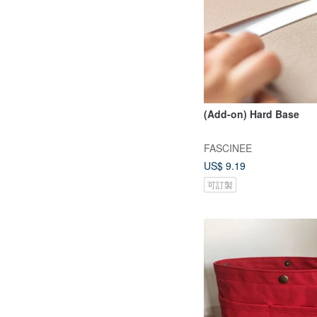
(Add-on) Hard Base
FASCINEE
US$ 9.19
可訂製