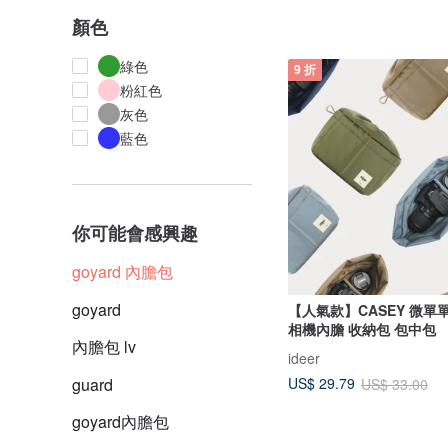
顏色
綠色
9 折
粉紅色
灰色
藍色
你可能會感興趣
goyard 內膽包
goyard
【人氣款】CASEY 微單
相機內膽 收納包 包中包
內膽包 lv
ideer
guard
US$ 29.79
US$ 33.00
goyard內膽包