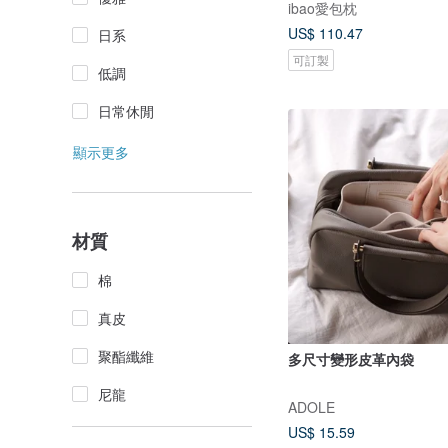
ibao愛包枕
US$ 110.47
日系
可訂製
低調
日常休閒
顯示更多
材質
棉
真皮
聚酯纖維
多尺寸變形皮革內袋
尼龍
ADOLE
US$ 15.59