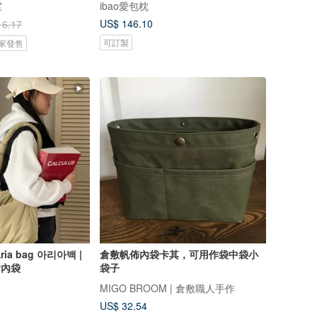
室
ibao愛包枕
US$ 146.10
16.17
可訂製
 獨家發售
Aria bag 아리아백 |
倉敷帆佈內袋卡其，可用作袋中袋小
含內袋
袋子
MIGO BROOM | 倉敷職人手作
US$ 32.54