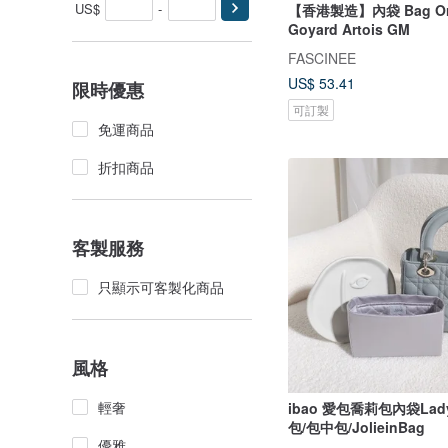
US$
-
【香港製造】內袋 Bag Org
Goyard Artois GM
FASCINEE
US$ 53.41
限時優惠
可訂製
免運商品
折扣商品
客製服務
只顯示可客製化商品
風格
輕奢
ibao 愛包喬莉包內袋Lady
包/包中包/JolieinBag
優雅