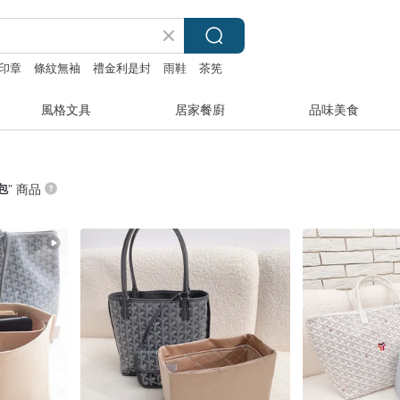
印章
條紋無袖
禮金利是封
雨鞋
茶筅
風格文具
居家餐廚
品味美食
膽包
” 商品