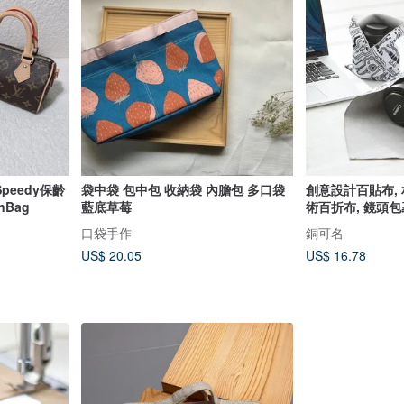
Speedy保齡
袋中袋 包中包 收納袋 內膽包 多口袋
創意設計百貼布, 
nBag
藍底草莓
術百折布, 鏡頭
口袋手作
銅可名
US$ 20.05
US$ 16.78