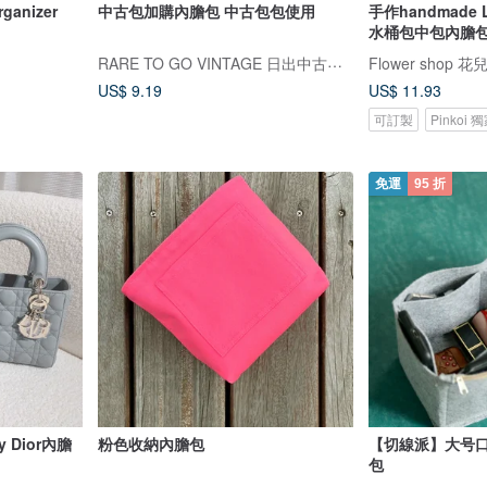
anizer
中古包加購內膽包 中古包包使用
手作handmade 
水桶包中包內膽包
RARE TO GO VINTAGE 日出中古研究所 | 中古名牌選品店
Flower shop 花
US$ 9.19
US$ 11.93
可訂製
Pinkoi
免運
95 折
 Dior內膽
粉色收納內膽包
【切線派】大号口
包