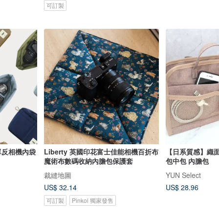
可訂製
單反相機內袋
Liberty 英國印花富士佳能相機百折布
【日系質感】織面
魔術布數碼收納內膽包保護套
包中包 內膽包
裁縫地圖
YUN Select
US$ 32.14
US$ 28.96
可訂製
Pinkoi 獨家發售