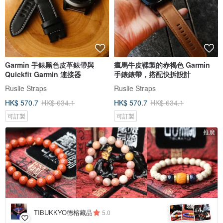
Garmin 手錶黑色皮革錶帶與
瘋馬牛皮鞣製的赤褐色 Garmin
Quickfit Garmin 連接器
手錶錶帶，搭配快拆設計
Ruslie Straps
Ruslie Straps
HK$ 570.7
HK$ 634.1
HK$ 570.7
HK$ 634.1
可訂製
可訂製
推廣
4
+
TIBUKKYO德榕藏品
5.0