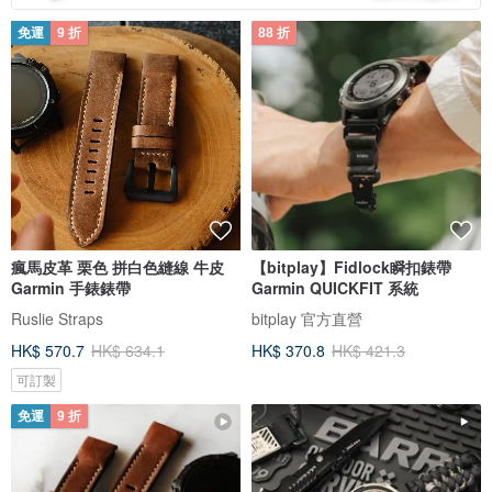
免運
9 折
88 折
瘋馬皮革 栗色 拼白色縫線 牛皮
【bitplay】Fidlock瞬扣錶帶
Garmin 手錶錶帶
Garmin QUICKFIT 系統
Ruslie Straps
bitplay 官方直營
HK$ 570.7
HK$ 634.1
HK$ 370.8
HK$ 421.3
可訂製
免運
9 折