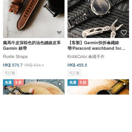
瘋馬牛皮深棕色奶油色縫線皮革
【客製】Garmin快拆傘繩錶
Garmin 錶帶
帶/Paracord watchband for
Garmin
Ruslie Straps
Knit&Color.傘繩手作
HK$ 570.7
HK$ 634.1
HK$ 455.5
可訂製
可訂製
免運
9 折
免運
9 折