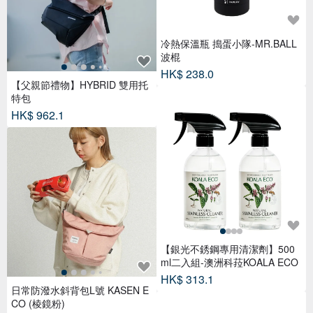
冷熱保溫瓶 搗蛋小隊-MR.BALL
波棍
HK$ 238.0
【父親節禮物】HYBRID 雙用托
特包
HK$ 962.1
【銀光不銹鋼專用清潔劑】500
ml二入組-澳洲科菈KOALA ECO
HK$ 313.1
日常防潑水斜背包L號 KASEN E
CO (棱鏡粉)