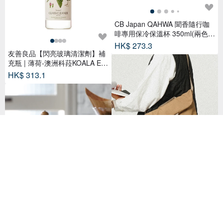
CB Japan QAHWA 聞香隨行咖
啡專用保冷保溫杯 350ml(兩色可
選)
HK$ 273.3
友善良品【閃亮玻璃清潔劑】補
充瓶 | 薄荷-澳洲科菈KOALA EC
O
HK$ 313.1
日常防潑水斜背包L號 KASEN E
CO (木棕)
HK$ 594.9
CB Japan QAHWA 第二代精品
51 人已收藏
咖啡專用保冷保溫瓶(六色可選)
HK$ 382.4