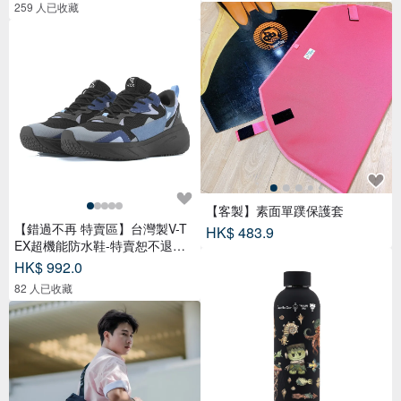
259 人已收藏
【客製】素面單蹼保護套
【錯過不再 特賣區】台灣製V-T
HK$ 483.9
EX超機能防水鞋-特賣恕不退換
貨
HK$ 992.0
82 人已收藏