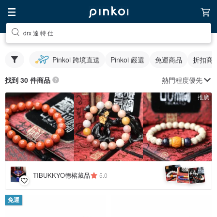
drx 達 特 仕
Pinkoi 跨境直送
Pinkoi 嚴選
免運商品
折扣商
熱門程度優先
找到 30 件商品
推廣
4
+
TIBUKKYO德榕藏品
5.0
免運