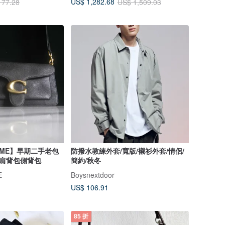
US$ 1,282.68
177.28
US$ 1,509.03
TIME】早期二手老包
防撥水教練外套/寬版/襯衫外套/情侶/
H肩背包側背包
簡約/秋冬
E
Boysnextdoor
US$ 106.91
85 折