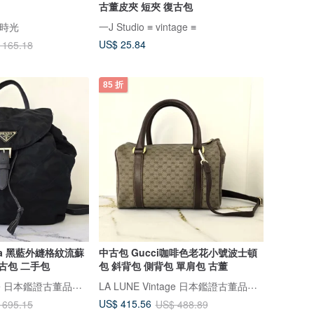
古董皮夾 短夾 復古包
號時光
一J Studio ≡ vintage ≡
US$ 25.84
 165.18
85 折
da 黑藍外縫格紋流蘇
中古包 Gucci咖啡色老花小號波士頓
古包 二手包
包 斜背包 側背包 單肩包 古董
LA LUNE Vintage 日本鑑證古董品選物店
LA LUNE Vintage 日本鑑證古董品選物店
US$ 415.56
 695.15
US$ 488.89