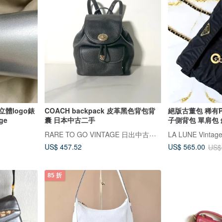
立體logo錶
COACH backpack 皮革黑色背包背
絕版古董包 稀有P
ge
囊 日本中古二手
子側背包 單肩包 
RARE TO GO VINTAGE 日出中古研究所 | 中古名牌選品店
US$ 457.52
US$ 565.00
US$
85 折