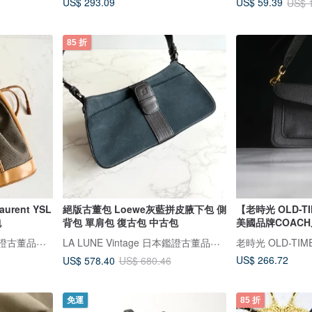
US$ 293.09
US$ 59.39
US$ 
85 折
urent YSL
絕版古董包 Loewe灰藍拼皮腋下包 側
【老時光 OLD-
包
背包 單肩包 復古包 中古包
美國品牌COAC
LA LUNE Vintage 日本鑑證古董品選物店
LA LUNE Vintage 日本鑑證古董品選物店
老時光 OLD-TIM
US$ 266.72
US$ 578.40
US$ 680.46
免運
85 折