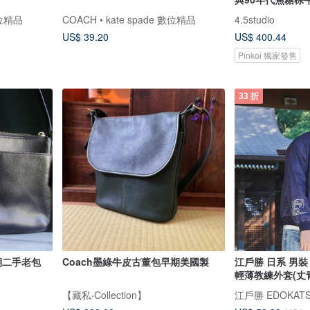
數位精品
COACH • kate spade 數位精品
4.5studio
US$ 39.20
US$ 400.44
Pinkoi 獨家發售
33 折
早期二手老包
Coach墨綠牛皮古董包早期美國製
江戶勝 日系 男
輕薄教練外套(丈青
【藏私‧Collection】
江戶勝 EDOKAT