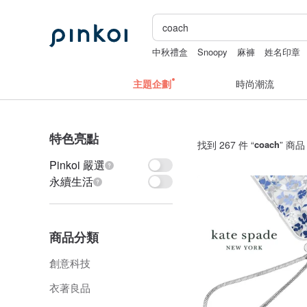
中秋禮盒
Snoopy
麻褲
姓名印章
開運水晶
主題企劃
時尚潮流
特色亮點
找到 267 件 “
coach
” 商品
Pinkoi 嚴選
永續生活
商品分類
創意科技
衣著良品