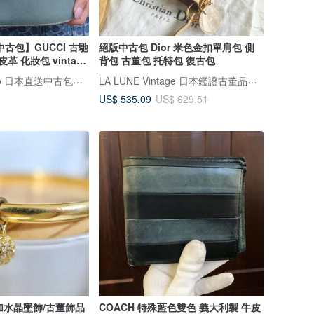
古包】GUCCI 古馳
絕版中古包 Dior 米色金扣單肩包 側
革 化妝包 vintage
背包 古董包 托特包 復古包
4
VintageShop solo 日本直送中古包專賣店
LA LUNE Vintage 日本鑑證古董品選物店
US$ 535.09
US$ 629.51
加水晶墜飾/古董飾品
COACH 特殊藍色雙色 義大利製 牛皮