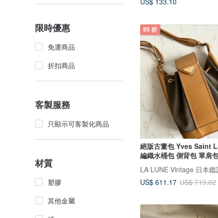
US$ 133.10
限時優惠
85 折
免運商品
折扣商品
客製服務
只顯示可客製化商品
絕版古董包 Yves Saint La
編織水桶包 側背包 單肩
材質
US$ 611.17
塑膠
US$ 719.02
其他金屬