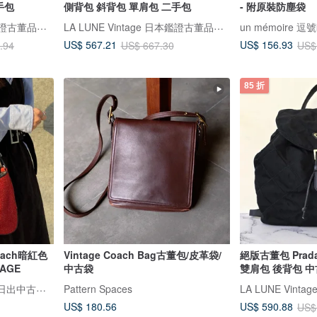
手包
側背包 斜背包 單肩包 二手包
- 附原裝防塵袋
LA LUNE Vintage 日本鑑證古董品選物店
LA LUNE Vintage 日本鑑證古董品選物店
un mémoire 逗
US$ 567.21
US$ 156.93
.94
US$ 667.30
US$
85 折
Coach暗紅色
Vintage Coach Bag古董包/皮革袋/
絕版古董包 Pra
AGE
中古袋
雙肩包 後背包 中
RARE TO GO VINTAGE 日出中古研究所 | 中古名牌選品店
Pattern Spaces
US$ 180.56
US$ 590.88
US$