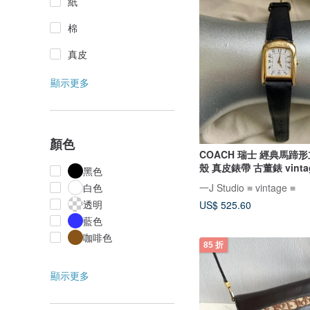
紙
棉
真皮
顯示更多
顏色
COACH 瑞士 經典馬蹄形
殼 真皮錶帶 古董錶 vinta
黑色
一J Studio ≡ vintage ≡
白色
透明
US$ 525.60
藍色
咖啡色
85 折
顯示更多