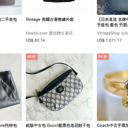
早期二手老包
Vintage 美國古著教練外套
【日本直送 名牌中
手提包 藍色 竹節皮
古董 經典 8rhwf
HeadxLover 愛頭牌古著店
US$ 83.74
US$ 1,071.17
85 折
95 折
Tote托特包
絕版中古包 Gucci藍黑色老花餃子包
Coach中古手環