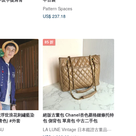
Pattern Spaces
US$ 237.18
85 折
裝 浮世浪花刺繡藍染
絕版古董包 Chanel杏色菱格鏈條托特
色) #外套
包 側背包 單肩包 中古二手包
LA LUNE Vintage 日本鑑證古董品選物店
SU