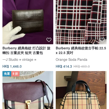
Burberry 經典格紋 打凸設計 旋
Burberry 經典格紋復古手帕 22.5
轉扣 古董皮夾 短夾 古董包
x 22.5 英吋
一J Studio ≡ vintage ≡
Orange Soda Panda
HK$ 1,446.0
HK$ 414.3
HK$ 460.3
免運
8 折