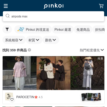
airpods max
Pinkoi 跨境直送
Pinkoi 嚴選
免運商品
折扣商
系統相容
材質
顏色
熱門程度優先
找到 359 件商品
推廣
5
+
PAROCETIN
4.5