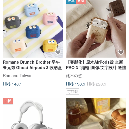
免運
9 折
Romane Brunch Brother 早午
【客製化】原木AirPods殼 全新
餐兄弟 Ghost Airpods 3 收納盒
PRO 3 可設計圖像/文字設計 送禮
Romane Taiwan
此木の悠
HK$ 148.1
HK$ 198.9
HK$ 220.9
可訂製
9 折