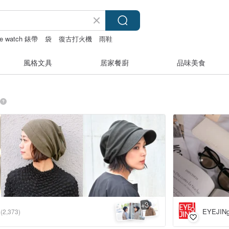
le watch 錶帶
袋
復古打火機
雨鞋
風格文具
居家餐廚
品味美食
3
+
EYEJI
(2,373)