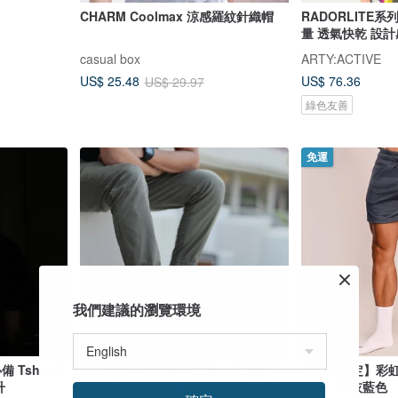
CHARM Coolmax 涼感羅紋針織帽
RADORLITE
量 透氣快乾 設計
casual box
ARTY:ACTIVE
US$ 76.36
US$ 25.48
US$ 29.97
綠色友善
免運
我們建議的瀏覽環境
Tshirt T
MIT【緹花布舒腳鞋-男款灰】運動鞋
【彩虹限定】彩虹
升
休閒鞋 健走鞋 透氣 不脫膠
短褲 - 深灰藍色