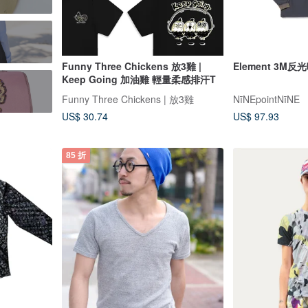
Funny Three Chickens 放3雞 |
Element 3M
Keep Going 加油雞 輕量柔感排汗T
Funny Three Chickens | 放3雞
NīNEpointNīNE
US$ 30.74
US$ 97.93
85 折