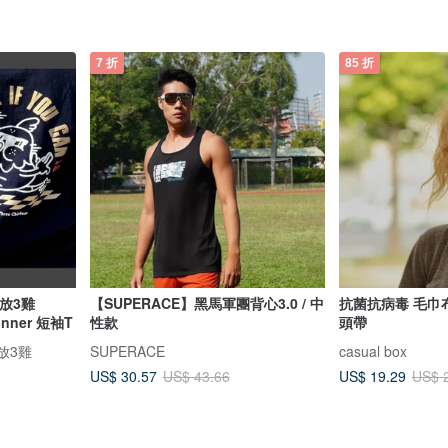
7 折
85 折
s 放3雞
【SUPERACE】黑馬軍團背心3.0 / 中
抗菌抗病毒 毛巾
Runner 短袖T
性款
頭帶
| 放3雞
SUPERACE
casual box
US$ 30.57
US$ 19.29
US$ 43.66
US$ 