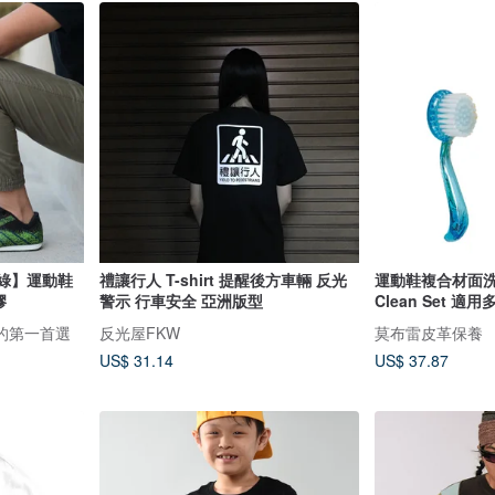
黑綠】運動鞋
禮讓行人 T-shirt 提醒後方車輛 反光
運動鞋複合材面洗鞋
脫膠
警示 行車安全 亞洲版型
Clean Set 適
行的第一首選
反光屋FKW
莫布雷皮革保養
US$ 31.14
US$ 37.87