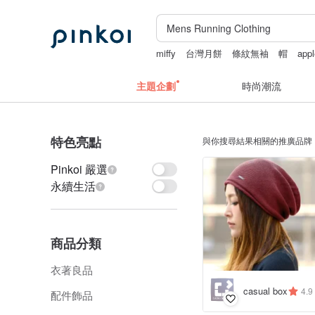
miffy
台灣月餅
條紋無袖
帽
app
主題企劃
時尚潮流
特色亮點
與你搜尋結果相關的推廣品牌
Pinkoi 嚴選
永續生活
商品分類
衣著良品
casual box
4.9
配件飾品