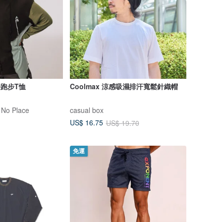
接跑步T恤
Coolmax 涼感吸濕排汗寬鬆針織帽
 No Place
casual box
US$ 16.75
US$ 19.70
免運