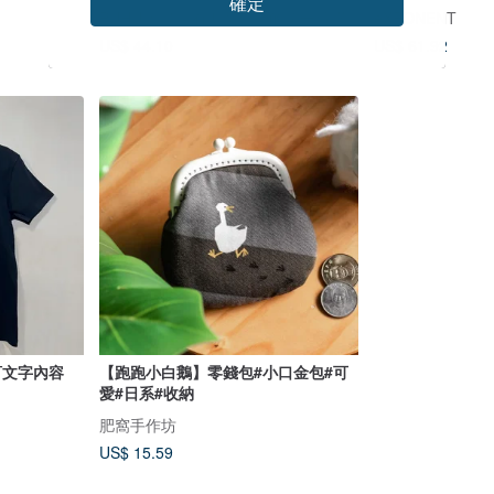
確定
PUHU 彪琥 - 有型又好行的第一首選
eXPONENT
US$ 44.10
US$ 61.92
訂文字內容
【跑跑小白鵝】零錢包#小口金包#可
愛#日系#收納
肥窩手作坊
US$ 15.59