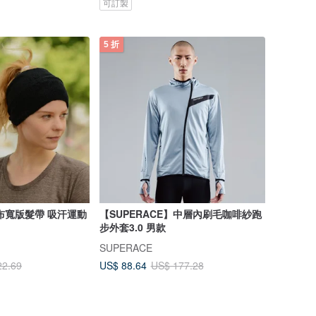
可訂製
5 折
布寬版髮帶 吸汗運動
【SUPERACE】中層內刷毛咖啡紗跑
步外套3.0 男款
SUPERACE
US$ 88.64
22.69
US$ 177.28