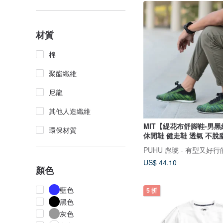
材質
棉
聚酯纖維
尼龍
其他人造纖維
MIT【緹花布舒腳鞋-男
環保材質
休閒鞋 健走鞋 透氣 不
PUHU 彪琥 - 有型又好
US$ 44.10
顏色
藍色
5 折
黑色
灰色