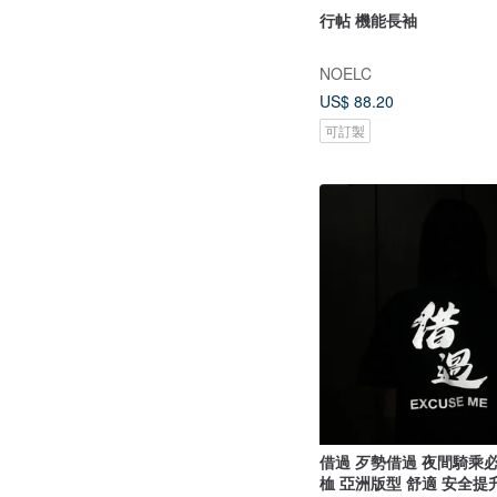
行帖 機能長袖
NOELC
US$ 88.20
可訂製
借過 歹勢借過 夜間騎乘必備 
桖 亞洲版型 舒適 安全提