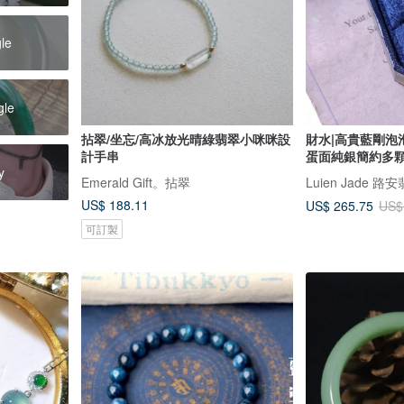
gle
gle
拈翠/坐忘/高冰放光晴綠翡翠小咪咪設
財水|高貴藍剛泡
計手串
蛋面純銀簡約多
y
Emerald Gift。拈翠
Luien Jade 路
US$ 188.11
US$ 265.75
US$
可訂製