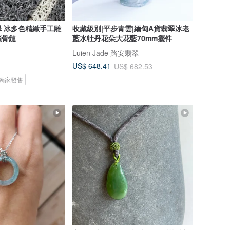
 冰多色精緻手工雕
收藏級別|平步青雲|緬甸A貨翡翠冰老
鎖骨鏈
藍水牡丹花朵大花藍70mm擺件
Luien Jade 路安翡翠
US$ 648.41
US$ 682.53
i 獨家發售