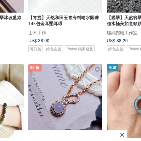
翡翠冰玻藍綠
【青提】天然和田玉青海料晴水圓珠
【親翠】天然翡翠
14k包金耳墜耳環
種水極美如意頭
山木手作
螺絲帽帽工作室
US$ 38.00
US$ 88.20
可訂製
綠色友善
Pinkoi 獨家發售
綠色友善
Pinko
95 折
免運