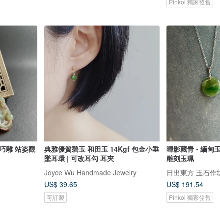
Pinkoi 獨家發售
巧雕 站姿觀
典雅優質碧玉 和田玉 14Kgf 包金小垂
暉影藏青 - 緬甸
墜耳環 | 可改耳勾 耳夾
雕刻玉珮
Joyce Wu Handmade Jewelry
日出東方 玉石作坊 Or
US$ 39.65
US$ 191.54
可訂製
Pinkoi 獨家發售