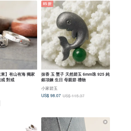
85 折
東】有山有海 獨家
抹香 玉 墜子 天然碧玉 6mm珠 925 純
銀戒 對戒
銀項鍊 生日 母親節 禮物
小家碧玉
US$ 98.07
US$ 115.37