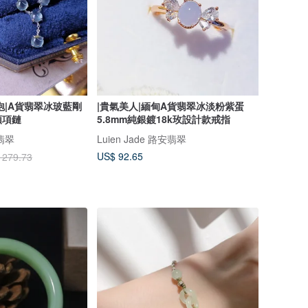
泡|A貨翡翠冰玻藍剛
|貴氣美人|緬甸A貨翡翠冰淡粉紫蛋
顆項鏈
5.8mm純銀鍍18k玫設計款戒指
安翡翠
Luien Jade 路安翡翠
US$ 92.65
 279.73