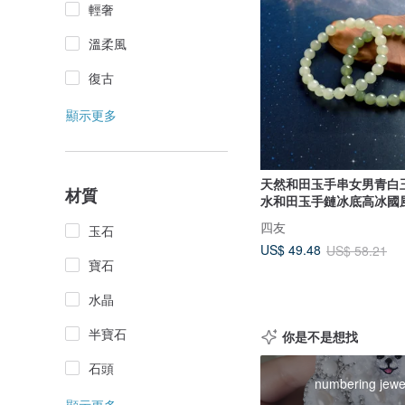
輕奢
溫柔風
復古
顯示更多
天然和田玉手串女男青白
材質
水和田玉手鏈冰底高冰國
四友
玉石
US$ 49.48
US$ 58.21
寶石
水晶
半寶石
你是不是想找
石頭
numbering jewe