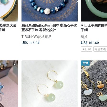
淡藍剛超大蛋
精品原礦藍晶石8mm圓珠 藍晶石手珠
和田玉手鐲青白
手鏈
藍晶石手鍊 客製化設計
手鐲
TIBUKKYO德榕藏品
繡娘
US$ 118.04
US$ 161.69
可訂製
綠色友善
免運