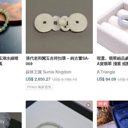
玉湖水綠晴
清代老和闐玉吉祥扣環 – 純古董SA-
喧囂。翡翠細品歲月 療癒
風
069
A貨翡翠 淺紫 戒圈
蘇咪王國 Sumie Kingdom
A:Triangle
US$ 2,650.27
US$ 84.09
US$ 3,786.10
US$ 
Pinkoi 獨家發售
95 折
lry