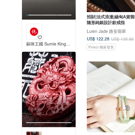
招財|法式浪漫|緬甸A貨
隨形純銀設計款戒指
Luien Jade 路安翡翠
US$ 122.28
US$ 135.86
蘇咪王國 Sumie Kingdom
Pinkoi 獨家發售