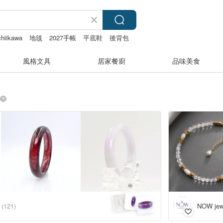
chiikawa
地毯
2027手帳
平底鞋
後背包
風格文具
居家餐廚
品味美食
NOW jew
(121)