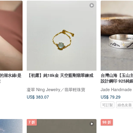
的湖水綠/是
【初露】純18k金 天空藍剛翡翠鍊戒
台灣山海【玉山主
透
設計鋼印 925純
凝翠 Ning Jewelry／翡翠輕珠寶
Jade Handmade
US$ 383.07
US$ 79.29
可訂製
綠色友善
7 折
98 折