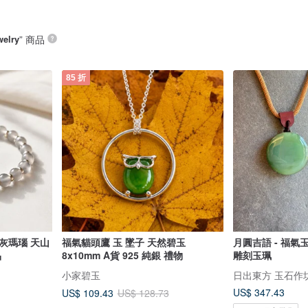
welry
” 商品
85 折
灰瑪瑙 天山
福氣貓頭鷹 玉 墜子 天然碧玉
月圓吉語 - 福氣
品
8x10mm A貨 925 純銀 禮物
雕刻玉珮
小家碧玉
日出東方 玉石作坊 Or
US$ 347.43
US$ 109.43
US$ 128.73