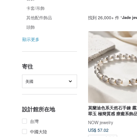
卡套/吊飾
找到 26,000+ 件 “
Jade je
其他配件飾品
頭飾
顯示更多
寄往
美國
莫蘭迪色系天然石手鍊 霧
設計館所在地
翠玉 極簡質感 療癒系飾
台灣
NOW jewelry
US$ 57.02
中國大陸