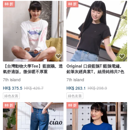
88 折
88 折
【台灣動物大學Tee】藍腹鷴。透
Original 口袋藍鵲T∣藍鵲電繡。
氣舒適版。微保暖不厚重
鉛筆灰經典素T。絲滑純棉共7色
7th island
7th island
HK$ 375.5
HK$ 426.7
HK$ 263.1
HK$ 298.9
綠色友善
綠色友善
88 折
88 折