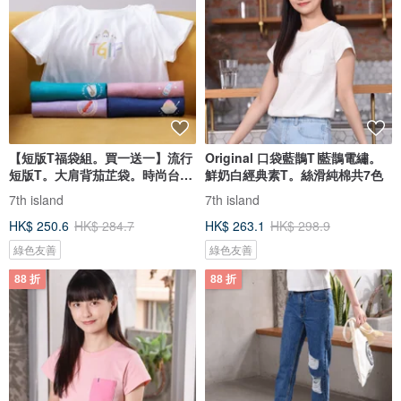
【短版T福袋組。買一送一】流行
Original 口袋藍鵲T∣藍鵲電繡。
短版T。大肩背茄芷袋。時尚台灣
鮮奶白經典素T。絲滑純棉共7色
味
7th island
7th island
HK$ 250.6
HK$ 284.7
HK$ 263.1
HK$ 298.9
綠色友善
綠色友善
88 折
88 折