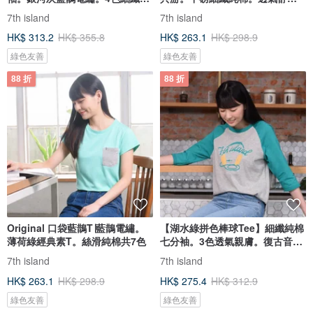
棉
版
7th island
7th island
HK$ 313.2
HK$ 355.8
HK$ 263.1
HK$ 298.9
綠色友善
綠色友善
88 折
88 折
Original 口袋藍鵲T∣藍鵲電繡。
【湖水綠拼色棒球Tee】細纖純棉
薄荷綠經典素T。絲滑純棉共7色
七分袖。3色透氣親膚。復古音樂
風
7th island
7th island
HK$ 263.1
HK$ 298.9
HK$ 275.4
HK$ 312.9
綠色友善
綠色友善