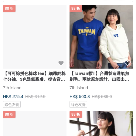
88 折
88 折
【可可棕拼色棒球Tee】細纖純棉
【Taiwan帽T】台灣製造透氣無
七分袖。3色透氣親膚。復古音樂
刷毛。兩款原創設計。出國出遊
風
首選
7th island
7th island
HK$ 275.4
HK$ 312.9
HK$ 500.8
HK$ 569.0
綠色友善
綠色友善
88 折
88 折