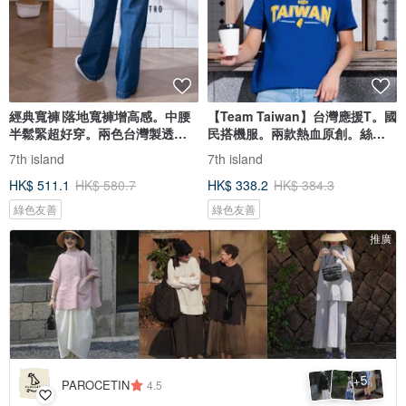
經典寬褲∣落地寬褲增高感。中腰
【Team Taiwan】台灣應援T。國
半鬆緊超好穿。兩色台灣製透氣
民搭機服。兩款熱血原創。絲滑
料
純棉
7th island
7th island
HK$ 511.1
HK$ 580.7
HK$ 338.2
HK$ 384.3
綠色友善
綠色友善
推廣
5
+
PAROCETIN
4.5