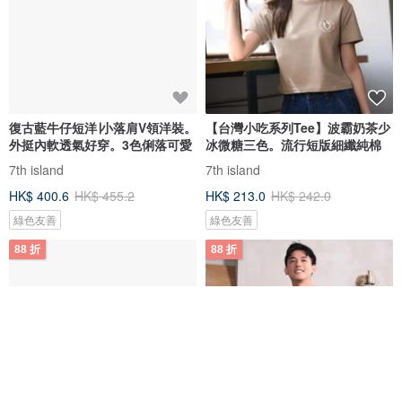
復古藍牛仔短洋∣小落肩V領洋裝。
【台灣小吃系列Tee】波霸奶茶少
外挺內軟透氣好穿。3色俐落可愛
冰微糖三色。流行短版細纖純棉
7th island
7th island
HK$ 400.6
HK$ 455.2
HK$ 213.0
HK$ 242.0
綠色友善
綠色友善
88 折
88 折