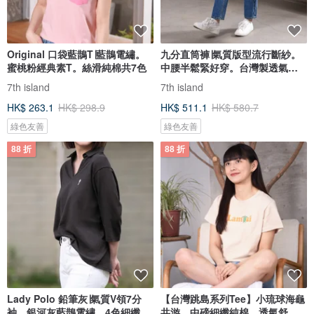
Original 口袋藍鵲T∣藍鵲電繡。
九分直筒褲∣氣質版型流行斷紗。
蜜桃粉經典素T。絲滑純棉共7色
中腰半鬆緊好穿。台灣製透氣柔
軟
7th island
7th island
HK$ 263.1
HK$ 298.9
HK$ 511.1
HK$ 580.7
綠色友善
綠色友善
88 折
88 折
Lady Polo 鉛筆灰∣氣質V領7分
【台灣跳島系列Tee】小琉球海龜
袖。銀河灰藍鵲電繡。4色細纖純
共游。中磅細纖純棉。透氣舒適