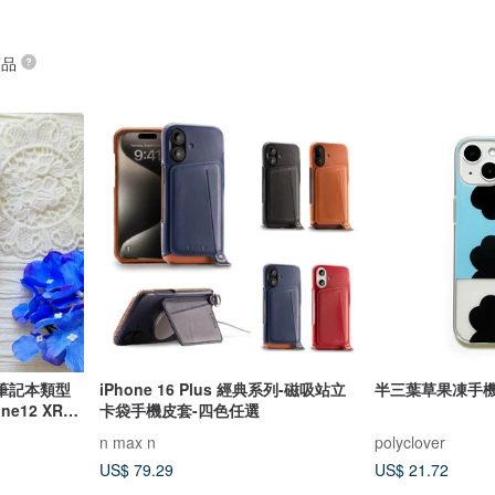
商品
筆記本類型
iPhone 16 Plus 經典系列-磁吸站立
半三葉草果凍手
e12 XR
卡袋手機皮套-四色任選
 Galaxy S23
n max n
polyclover
US$ 79.29
US$ 21.72