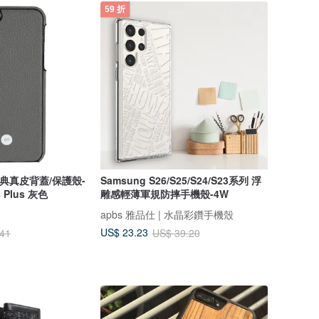
59 折
k 經典真皮背蓋/保護殼-
Samsung S26/S25/S24/S23系列 浮
s Plus 灰色
雕感輕薄軍規防摔手機殼-4W
apbs 雅品仕 | 水晶彩鑽手機殼
US$ 23.23
.41
US$ 39.20