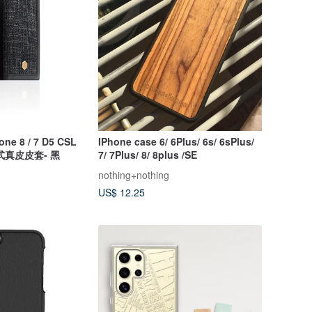
one 8 / 7 D5 CSL
IPhone case 6/ 6Plus/ 6s/ 6sPlus/
式真皮皮套- 黑
7/ 7Plus/ 8/ 8plus /SE
nothing+nothing
US$ 12.25