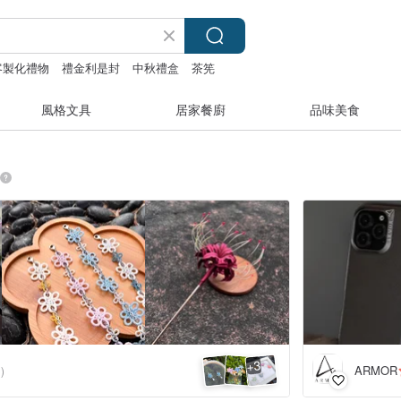
客製化禮物
禮金利是封
中秋禮盒
茶筅
風格文具
居家餐廚
品味美食
3
+
ARMOR
)