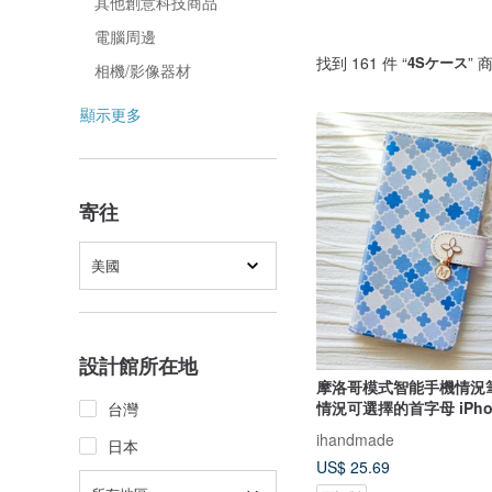
其他創意科技商品
電腦周邊
找到 161 件 “
4Sケース
” 
相機/影像器材
顯示更多
寄往
美國
設計館所在地
摩洛哥模式智能手機情況
情況可選擇的首字母 iPhon
台灣
iPhone 11 Xperia 10 IV
ihandmade
日本
S22
US$ 25.69