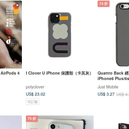
74 折
 AirPods 4
I Clover U iPhone 保護殼（卡其灰）
Quattro Bac
iPhone6 Plus/6
polyclover
Just Mobile
US$ 23.02
US$ 3.27
US$ 4
可訂製
75 折