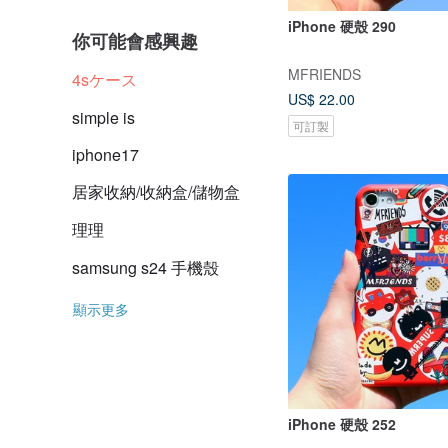
iPhone 硬殼 290
你可能會感興趣
MFRIENDS
4sケース
US$ 22.00
simple is
可訂製
iphone17
居家收納/收納盒/儲物盒
理理
samsung s24 手機殼
顯示更多
iPhone 硬殼 252