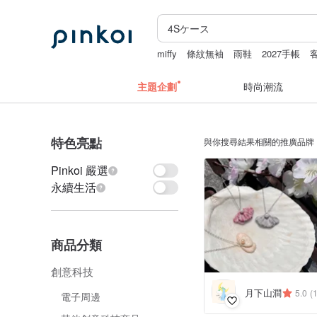
miffy
條紋無袖
雨鞋
2027手帳
主題企劃
時尚潮流
特色亮點
與你搜尋結果相關的推廣品牌
Pinkoi 嚴選
永續生活
商品分類
創意科技
月下山澗
5.0
(1
電子周邊