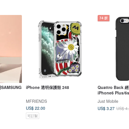
74 折
SAMSUNG
iPhone 透明保護殼 248
Quattro Bac
iPhone6 Plus/6
MFRIENDS
Just Mobile
US$ 22.00
US$ 3.27
US$ 4
可訂製