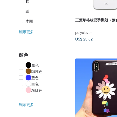
棉
紙
三葉草格紋硬手機殼（紫
木頭
顯示更多
polyclover
US$ 23.02
顏色
黑色
咖啡色
藍色
白色
粉紅色
顯示更多