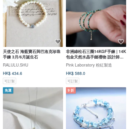
天使之石 海藍寶石與巴洛克珍珠
非洲綠松石三圈14KGF手鍊 | 14K
手鍊 3月/6月誕生石
包金天然水晶手鏈禮物 設計師推
薦
RALULU.SHU
Pink Laboratory 粉紅製造
HK$ 434.6
HK$ 588.0
可訂製
可訂製
免運
9 折