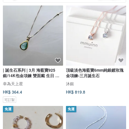
| 誕生石系列 | 3月 海藍寶925
頂級淡色海藍寶6mm純銀鍍玫瑰
銀/14K包金項鍊 雙面戴 生日 禮
金項鍊-三月誕生石
盒
幸為天上星
沐銀
HK$ 364.4
HK$ 819.8
可訂製
免運
免運