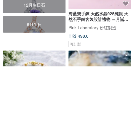
12月生日石
海藍寶手鍊 天然水晶925純銀 天
然石手鏈客製設計禮物 三月誕生
6月生日
石
Pink Laboratory 粉紅製造
HK$ 498.0
可訂製
【日本製造】【4 月誕生石】極小
天然魔鬼海藍寶6.1-6.5mm10g金
3mm 摩根石 × 14kgf 細緻手鍊 /
屬光澤冥想水晶首選釋放壓力憂
磁吸式開合抗金屬過敏 / CHERIE
慮
CHERIE 手作
晶玉良言閣