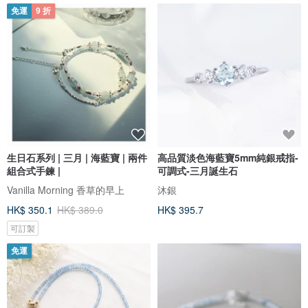
免運
9 折
生日石系列 | 三月 | 海藍寶 | 兩件
高品質淡色海藍寶5mm純銀戒指-
組合式手鍊 |
可調式-三月誕生石
Vanilla Morning 香草的早上
沐銀
HK$ 350.1
HK$ 389.0
HK$ 395.7
可訂製
免運