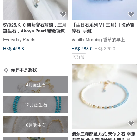
SV925/K10 海藍寶石項鍊，三月
【生日石系列 V | 三月】| 海藍寶
誕生石，Akoya Pearl 精緻項鍊
碎石 |手鏈
Everyday Pearls
Vanilla Morning 香草的早上
HK$ 458.8
HK$ 288.0
HK$ 320.0
可訂製
你是不是想找
4月誕生石
12月誕生石
6月誕生石
獨創三種配戴方式 天使之石 幸運
與幸福 藍玉髓與珍珠手鍊 3 月 6