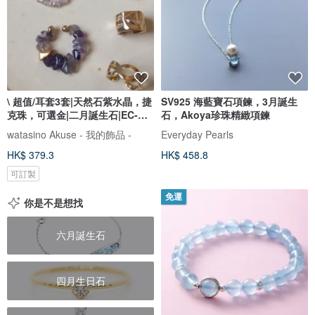
\ 超值/耳套3套|天然石紫水晶，捷
SV925 海藍寶石項鍊，3月誕生
克珠，可選金|二月誕生石|EC-
石，Akoya珍珠精緻項鍊
Set7-3
watasino Akuse - 我的飾品 -
Everyday Pearls
HK$ 379.3
HK$ 458.8
可訂製
免運
你是不是想找
六月誕生石
四月生日石