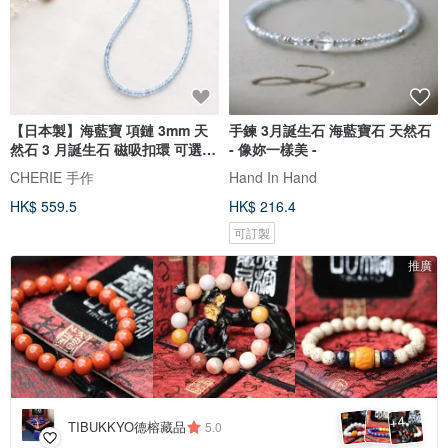
【日本製】海藍寶 項鏈 3mm 天
手鍊 3月誕生石 海藍寶石 天然石
然石 3 月誕生石 磁吸扣環 可選長
- 像妳一樣美 -
度 40 50 60cm
CHERIE 手作
Hand In Hand
HK$ 559.5
HK$ 216.4
可訂製
推廣
4
+
TIBUKKYO德榕藏品
5.0