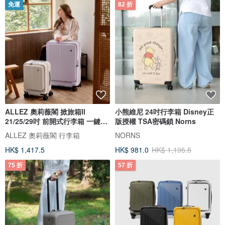
免運
82 折
ALLEZ 奧莉薇閣 掀旅箱II
小熊維尼 24吋行李箱 Disney正
21/25/29吋 前開式行李箱 一鍵煞
版授權 TSA密碼鎖 Norns
車
ALLEZ 奧莉薇閣 行李箱
NORNS
HK$ 1,417.5
HK$ 981.0
HK$ 1,195.5
75 折
57 折