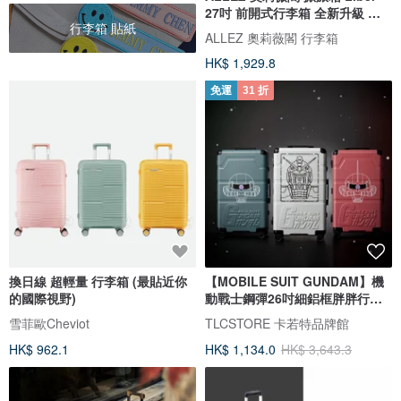
27吋 前開式行李箱 全新升級 純
行李箱 貼紙
PC
ALLEZ 奧莉薇閣 行李箱
HK$ 1,929.8
免運
31 折
換日線 超輕量 行李箱 (最貼近你
【MOBILE SUIT GUNDAM】機
的國際視野)
動戰士鋼彈26吋細鋁框胖胖行李
箱(三色)
雪菲歐Cheviot
TLCSTORE 卡若特品牌館
HK$ 962.1
HK$ 1,134.0
HK$ 3,643.3