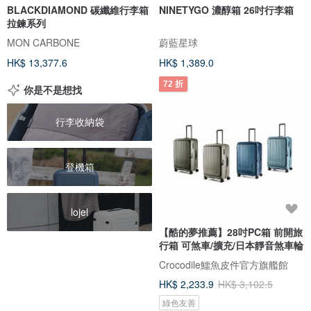
BLACKDIAMOND 碳纖維行李箱
NINETYGO 濃醇箱 26吋行李箱
拉鍊系列
MON CARBONE
蔚藍星球
HK$ 13,377.6
HK$ 1,389.0
72 折
你是不是想找
行李收納袋
登機箱
lojel
【酷的夢推薦】28吋PC箱 前開旅
行箱 可煞車/擴充/日本靜音煞車輪
Crocodile鱷魚皮件官方旗艦館
HK$ 2,233.9
HK$ 3,102.5
綠色友善