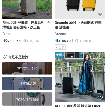
Rima20吋登機箱 - 經典系列 - 台
Dreamin 20吋 上掀前開式 行李
灣製造 靜音滑輪 - 沙丘色
箱 登機箱
Rima
Dreamin
HK$ 1,605.0
HK$ 2,134.8
HK$ 953.0
HK$ 1,650.9
可訂製
免運
你是不是想找
前開式行李箱
行李箱品牌
防水行李箱貼紙
ALLEZ 奧莉薇閣 掀旅箱 Liber