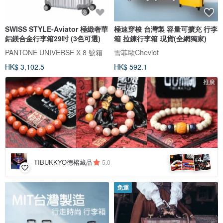
SWISS STYLE-Aviator 極緻奢華
極速穿梭 台灣製 容量可擴充 行李
鋁鎂合金行李箱29吋 (3色可選)
箱 拉鍊行李箱 現貨(全網獨家)
PANTONE UNIVERSE X 8 號箱
雪菲歐Cheviot
HK$ 3,102.5
HK$ 592.1
推廣
4
+
TIBUKKYO德榕藏品
5.0
免運