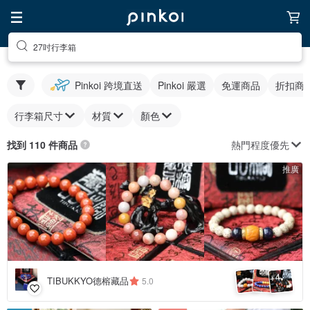
27吋行李箱
Pinkoi 跨境直送
Pinkoi 嚴選
免運商品
折扣商
行李箱尺寸
材質
顏色
熱門程度優先
找到 110 件商品
推廣
4
+
TIBUKKYO德榕藏品
5.0