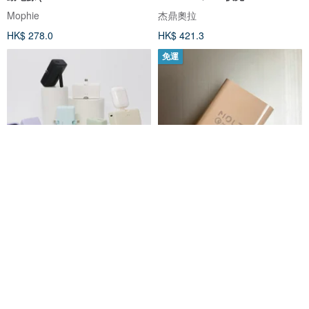
20000mAh)
大地棕
Mophie
杰鼎奧拉
HK$ 278.0
HK$ 421.3
免運
【快速出貨】iNMARK創麥 20W
MOLT QC3.0 可變電壓 24W極速
快充二合一直插式口袋行動電源
充電器 | 各國安規認證
SOTHING 向物 | 嚮往精緻的質感生活
MOLT
HK$ 196.4
HK$ 85.2
88 折
88 折