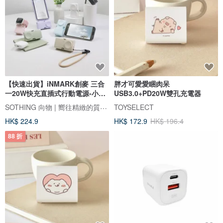
【快速出貨】iNMARK創麥 三合
胖才可愛愛睏肉呆
一20W快充直插式行動電源-小方
USB3.0+PD20W雙孔充電器
塊
SOTHING 向物 | 嚮往精緻的質感生活
TOYSELECT
HK$ 224.9
HK$ 172.9
HK$ 196.4
88 折