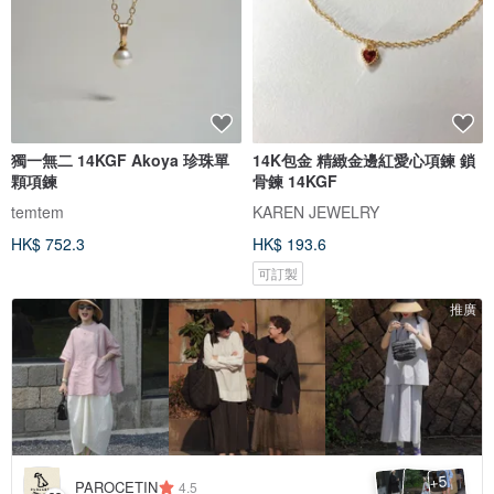
獨一無二 14KGF Akoya 珍珠單
14K包金 精緻金邊紅愛心項鍊 鎖
顆項鍊
骨鍊 14KGF
temtem
KAREN JEWELRY
HK$ 752.3
HK$ 193.6
可訂製
推廣
5
+
PAROCETIN
4.5