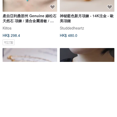
產自亞利桑那州 Genuine 綠松石
神秘藍色新月項鍊 - 14K注金 - 歐
天然石 項鍊 / 適合金屬過敏 / 誕
美項鏈
生石 / 14k 低過敏項鍊 綠松石
Kiitos
Studdedheartz
HK$ 298.4
HK$ 480.0
可訂製
精緻~月光石14K包金項鍊
巴洛克淡水珍珠菱形墜 14Kgf 包
金項鍊 復古費加洛款