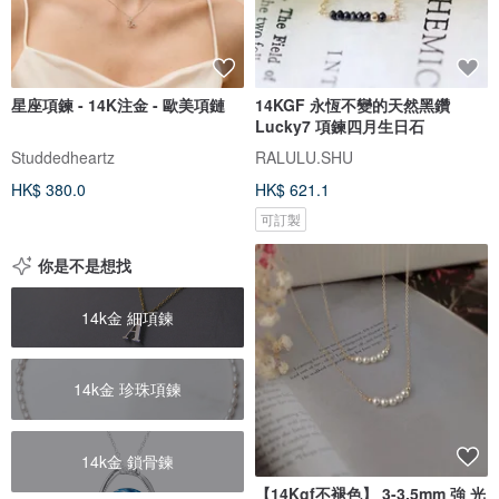
星座項鍊 - 14K注金 - 歐美項鏈
14KGF 永恆不變的天然黑鑽
Lucky7 項鍊四月生日石
Studdedheartz
RALULU.SHU
HK$ 380.0
HK$ 621.1
可訂製
你是不是想找
14k金 細項鍊
14k金 珍珠項鍊
14k金 鎖骨鍊
【14Kgf不褪色】 3-3.5mm 強 光