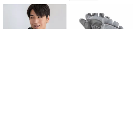
【秋冬新時尚】防風防潑水刺繡
【Wildland 荒野】防風保暖翻蓋
觸控手套-格紋
手套 中性 淺灰色 W2012-91
貝柔 Peilou
Wildland荒野戶外
HK$ 85.2
HK$ 139.5
8 折