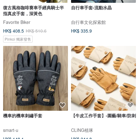
復古風格咖啡賽車手經典騎士半
自行車手套-流動水晶
指真皮手套，深黃色
Favorite Biker
自行車文化探索館
HK$ 408.5
HK$ 510.6
HK$ 335.9
Pinkoi 獨家發售
機車的機車刺繡手套
【牛皮工作手套】-園藝/騎車/防刺
smart-u
CLING植琢