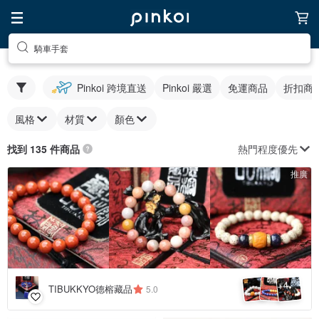
騎車手套
Pinkoi 跨境直送
Pinkoi 嚴選
免運商品
折扣商
風格
材質
顏色
熱門程度優先
找到 135 件商品
推廣
4
+
TIBUKKYO德榕藏品
5.0