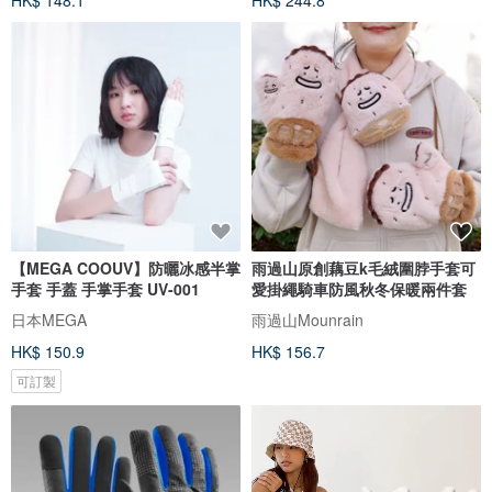
HK$ 148.1
HK$ 244.8
【MEGA COOUV】防曬冰感半掌
雨過山原創藕豆k毛絨圍脖手套可
手套 手蓋 手掌手套 UV-001
愛掛繩騎車防風秋冬保暖兩件套
日本MEGA
雨過山Mounrain
HK$ 150.9
HK$ 156.7
可訂製