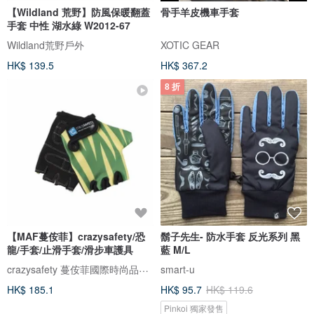
【Wildland 荒野】防風保暖翻蓋
骨手羊皮機車手套
手套 中性 湖水綠 W2012-67
Wildland荒野戶外
XOTIC GEAR
HK$ 139.5
HK$ 367.2
8 折
【MAF蔓侒菲】crazysafety/恐
鬍子先生- 防水手套 反光系列 黑
龍/手套/止滑手套/滑步車護具
藍 M/L
crazysafety 蔓侒菲國際時尚品牌MAF
smart-u
HK$ 185.1
HK$ 95.7
HK$ 119.6
Pinkoi 獨家發售