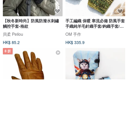
【秋冬新時尚】防風防潑水刺繡
手工編織 保暖 寒流必備 防風手套
觸控手套-格紋
手織純羊毛針織手套/鉤織手套/內
刷毛手套/保暖手套 聖誕禮物 交換
貝柔 Peilou
OM 手作
禮物-綠洲森林風
HK$ 85.2
HK$ 335.9
8 折
復古手套 真皮 經典 重機騎士 全
客製化 機車擋風手套 機車手把套
指手套 經典咖啡館風格騎行
摩托車加絨加厚擋風防潑水手套
Favorite Biker
99NOIDEA個性客製化禮贈品