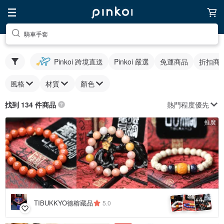
騎車手套
Pinkoi 跨境直送
Pinkoi 嚴選
免運商品
折扣商
風格
材質
顏色
熱門程度優先
找到 134 件商品
推廣
4
+
TIBUKKYO德榕藏品
5.0