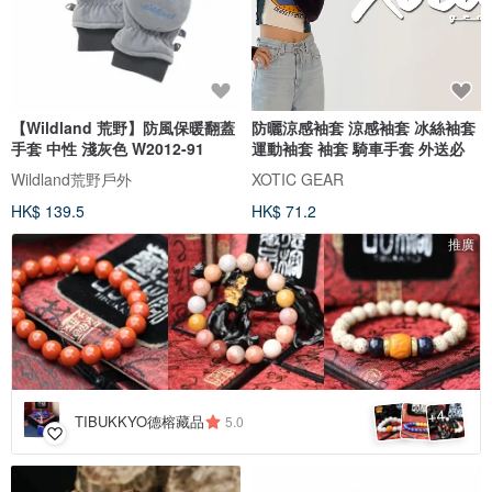
【Wildland 荒野】防風保暖翻蓋
防曬涼感袖套 涼感袖套 冰絲袖套
手套 中性 淺灰色 W2012-91
運動袖套 袖套 騎車手套 外送必
Wildland荒野戶外
XOTIC GEAR
HK$ 139.5
HK$ 71.2
推廣
4
+
TIBUKKYO德榕藏品
5.0