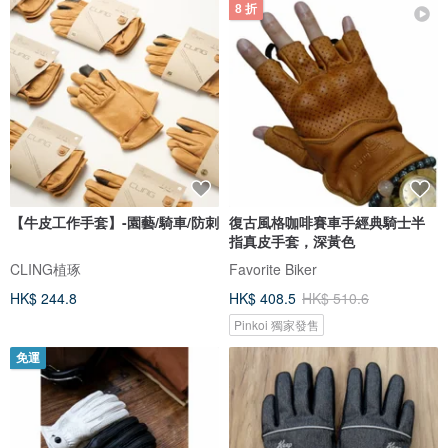
8 折
【牛皮工作手套】-園藝/騎車/防刺
復古風格咖啡賽車手經典騎士半
指真皮手套，深黃色
CLING植琢
Favorite Biker
HK$ 244.8
HK$ 408.5
HK$ 510.6
Pinkoi 獨家發售
免運