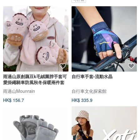
雨過山原創藕豆k毛絨圍脖手套可
自行車手套-流動水晶
愛掛繩騎車防風秋冬保暖兩件套
雨過山Mounrain
自行車文化探索館
HK$ 156.7
HK$ 335.9