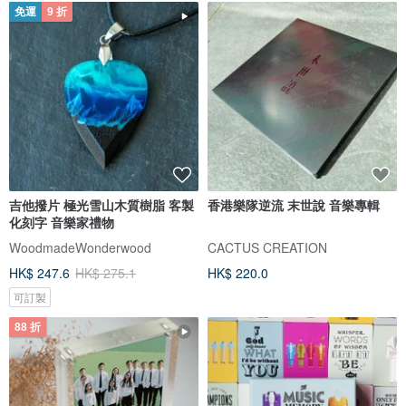
免運
9 折
吉他撥片 極光雪山木質樹脂 客製
香港樂隊逆流 末世說 音樂專輯
化刻字 音樂家禮物
WoodmadeWonderwood
CACTUS CREATION
HK$ 247.6
HK$ 275.1
HK$ 220.0
可訂製
88 折