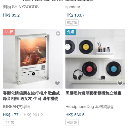
閃物 SHINYGOODS
spedear
HK$ 85.2
HK$ 133.7
可訂製
88 折
免運
客製化情侶朋友旅行相片 歌曲或
黑膠唱片透明藝術框擺飾立體畫
錄音相框 送女友 生日 週年禮物
IGREAN艾綠繪
HeadphoneDog 耳機狗設計
HK$ 177.1
HK$ 201.2
HK$ 566.5
可訂製
可訂製