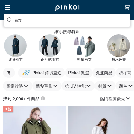
雨衣
縮小搜尋範圍
連身雨衣
兩件式雨衣
輕量雨衣
防水外套
Pinkoi 跨境直送
Pinkoi 嚴選
免運商品
折扣商
圖案紋路
攜帶重量
抗 UV 性能
材質
顏色
熱門程度優先
找到 2,000+ 件商品
8 折