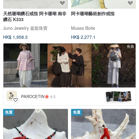
天然珊瑚鑽石戒指 阿卡珊瑚 南非
阿卡珊瑚藝術創作戒指
鑽石 K333
Juno Jewelry 嘉龍珠寶
Muses Boite
HK$ 1,958.3
HK$ 2,277.1
推廣
5
+
PAROCETIN
4.5
免運
免運