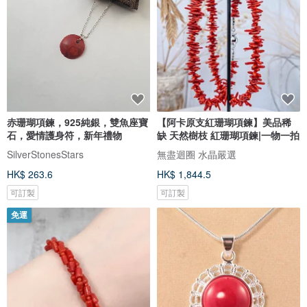
赤珊瑚項鍊，925純銀，雙魚座寶
【阿卡原支紅珊瑚項鍊】美品稀
石，愛情護身符，新年禮物
缺 天然樹枝 紅珊瑚項鍊|一物一拍
SilverStonesStars
無盡迴圈 水晶嚴選
HK$ 263.6
HK$ 1,844.5
可訂製
可訂製
免運