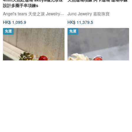
設計多圈手串項鍊s
Angel's tears 天使之淚 Jewelry Design
Juno Jewelry 嘉龍珠寶
HK$ 1,095.9
HK$ 11,379.5
免運
免運
18k金天熱阿卡紅珊瑚耳釘
天然珊瑚鑽石戒指 阿卡紅珊瑚 南
非鑽 14K K585 珊瑚戒指
玩易寶石
Juno Jewelry 嘉龍珠寶
HK$ 4,269.5
HK$ 3,125.3
可訂製