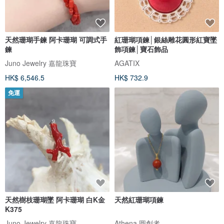
天然珊瑚手鍊 阿卡珊瑚 可調式手
紅珊瑚項鍊│銀絲雕花圓形紅寶墜
鍊
飾項鍊│寶石飾品
Juno Jewelry 嘉龍珠寶
AGATIX
HK$ 6,546.5
HK$ 732.9
免運
天然樹枝珊瑚墜 阿卡珊瑚 白K金
天然紅珊瑚項鍊
K375
Juno Jewelry 嘉龍珠寶
Athena 圓創者