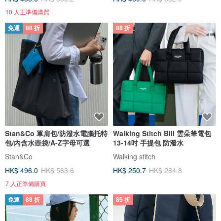
10 人正準備購買
免運
88 折
88 折
Stan&Co 單肩包/防潑水電腦托特
Walking Stitch Bill 雲朵筆電包
包/內含水壺袋/A-Z字母可選
13-14吋 手提包 防潑水
Stan&Co
Walking stitch
HK$ 496.0
HK$ 563.6
HK$ 250.7
HK$ 284.8
7 人正準備購買
免運
88 折
85 折