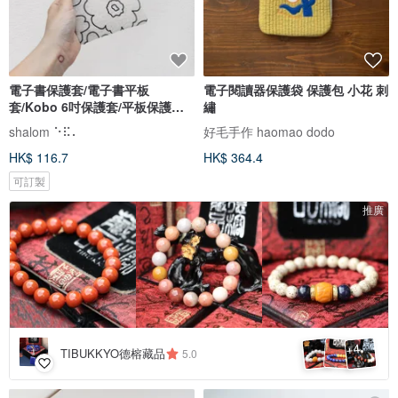
電子書保護套/電子書平板
電子閱讀器保護袋 保護包 小花 刺
套/Kobo 6吋保護套/平板保護套/
繡
閱讀器套
shalom ⠑⠯⠄
好毛手作 haomao dodo
HK$ 116.7
HK$ 364.4
可訂製
推廣
4
+
TIBUKKYO德榕藏品
5.0